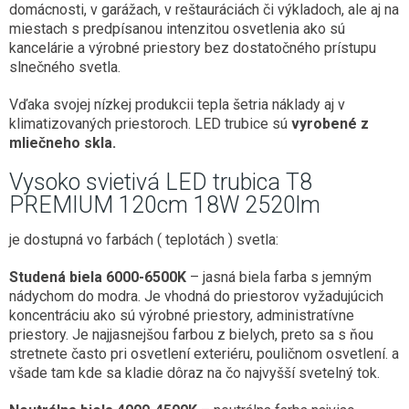
domácnosti, v garážach, v reštauráciách či výkladoch, ale aj na
miestach s predpísanou intenzitou osvetlenia ako sú
kancelárie a výrobné priestory bez dostatočného prístupu
slnečného svetla.
Vďaka svojej nízkej produkcii tepla šetria náklady aj v
klimatizovaných priestoroch. LED trubice sú
vyrobené z
mliečneho skla.
Vysoko svietivá LED trubica T8
PREMIUM 120cm 18W 2520lm
je dostupná vo farbách ( teplotách ) svetla:
Studená biela 6000-6500K
– jasná biela farba s jemným
nádychom do modra. Je vhodná do priestorov vyžadujúcich
koncentráciu ako sú výrobné priestory, administratívne
priestory. Je najjasnejšou farbou z bielych, preto sa s ňou
stretnete často pri osvetlení exteriéru, pouličnom osvetlení. a
všade tam kde sa kladie dôraz na čo najvyšší svetelný tok.