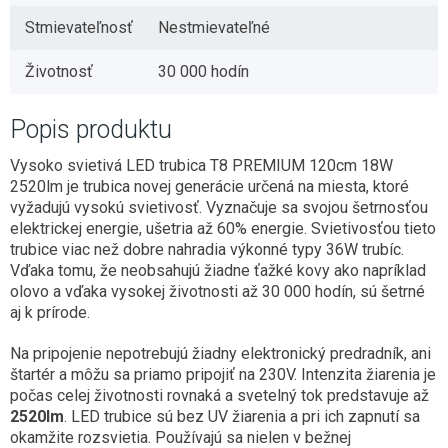
Stmievateľnosť
Nestmievateľné
Životnosť
30 000 hodín
Popis produktu
Vysoko svietivá LED trubica T8 PREMIUM 120cm 18W
2520lm je trubica novej generácie určená na miesta, ktoré
vyžadujú vysokú svietivosť. Vyznačuje sa svojou šetrnosťou
elektrickej energie, ušetria až 60% energie. Svietivosťou tieto
trubice viac než dobre nahradia výkonné typy 36W trubíc.
Vďaka tomu, že neobsahujú žiadne ťažké kovy ako napríklad
olovo a vďaka vysokej životnosti až 30 000 hodín, sú šetrné
aj k prírode.
Na pripojenie nepotrebujú žiadny elektronický predradník, ani
štartér a môžu sa priamo pripojiť na 230V. Intenzita žiarenia je
počas celej životnosti rovnaká a svetelný tok predstavuje až
2520lm
. LED trubice sú bez UV žiarenia a pri ich zapnutí sa
okamžite rozsvietia. Používajú sa nielen v bežnej