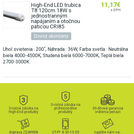
11,17
€
High-End LED trubica
T8 120cm 18W s
s DPH
jednostranným
napájaním a otočnou
päticou CRI85
Dovoz ukončený
Uhol svietenia : 200˚, Náhrada : 36W, Farba svetla : Neutrálna
biela 4000-4500K, Studená biela 6000-7000K, Teplá biela
2700-3000K
5-ročná záruka na
3-ročná záruka na
profesionálne
30-dňová garancia
High-End produkty
produkty.
vrátenia peňazí
doprava ZDARMA
UT-PI: 8:30-15:00
napíšte nám na :