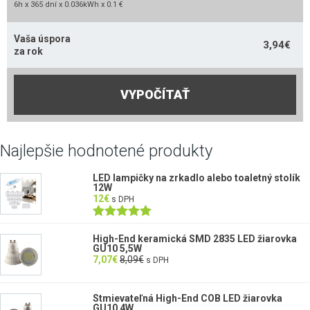
6h x 365 dní x 0.036kWh x 0.1 €
Vaša úspora
3,94
€
za rok
VYPOČÍTAŤ
Najlepšie hodnotené produkty
LED lampičky na zrkadlo alebo toaletný stolík
12W
12
€
s DPH
Hodnotenie
5.00
z 5
High-End keramická SMD 2835 LED žiarovka
GU10 5,5W
7,07
€
8,09
€
s DPH
Stmievateľná High-End COB LED žiarovka
GU10 4W