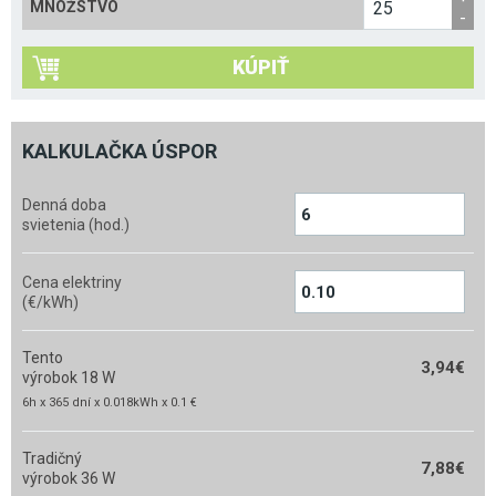
MNOŽSTVO
KÚPIŤ
KALKULAČKA ÚSPOR
Denná doba
svietenia (hod.)
Cena elektriny
(€/kWh)
Tento
3,94
€
výrobok 18 W
6h x 365 dní x 0.018kWh x 0.1 €
Tradičný
7,88
€
výrobok 36 W