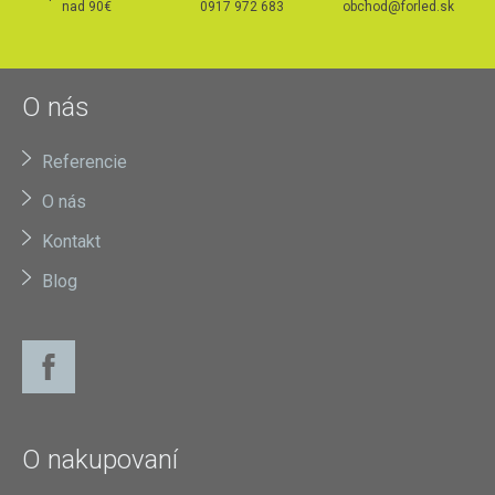
nad 90€
0917 972 683
obchod@forled.sk
O nás
Referencie
O nás
Kontakt
Blog
O nakupovaní