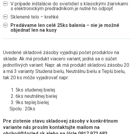
V prípade inštalácie do svietidiel s klasickými žiarivkami
s elektronickým predradníkom je nutné ho odpojiť
Sklenené telo – krehké
Predávame len celé 25ks balenia – nie je možné
objednať len na kusy
Uvedené skladové zásoby vyjadrujú počet produktov na
sklade. Ak má produkt viacero variant, jedná sa o súčet
jednotlivých variant. Napr. ak má produkt skladovú zásobu 20
a má 3 varianty Studená bielu, Neutrálnu bielu a Teplú bielu,
tak 20 ks môže vyjadrovať napr:
5ks studenej bielej
6ks neutrálnej bielej
9ks teplej bielej
Spolu : 20ks
Pre zistenie stavu skladovej zásoby v konkrétnom
variante nás prosím kontaktujte mailom na
obchod@forled.sk alebo na čísle 0917 972 683.