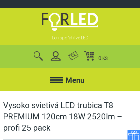
Skip
to
content
Len spoľahlivé LED
0
KS
nájsť
produkty
Menu
FORLED
Vysoko svietivá LED trubica T8
PREMIUM 120cm 18W 2520lm –
FORLED
REFLEKTORY
profi 25 pack
KONTAKT
LED REFLEKTORY
O NÁS