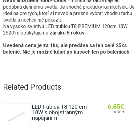
Neutrálna biela 4000-4500K
– neutrálna farba najviac
podobná dennému svetlu. Je vhodná prakticky kamkoľvek. Je
ideálna pre tých, ktorí si nevedia presne vybrať vhodnú farbu
svetla a nechcú nič pokaziť.
Na vysoko svietivú LED trubicu T8 PREMIUM 120cm 18W
2520lm poskytujeme
záruku 5 rokov.
Uvedená cena je za 1ks, ale predáva sa len celé 25ks
balenie. Nie je možné kúpiť po kusoch len po baleniach.
Related Products
6,65
€
LED trubica T8 120 cm
18W s obojstranným
s DPH
napájaním