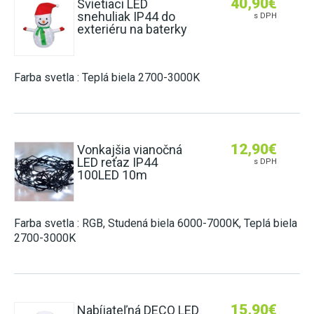
40,90
€
Svietiaci LED
snehuliak IP44 do
s DPH
exteriéru na baterky
Farba svetla : Teplá biela 2700-3000K
12,90
€
Vonkajšia vianočná
LED reťaz IP44
s DPH
100LED 10m
Farba svetla : RGB, Studená biela 6000-7000K, Teplá biela
2700-3000K
15,90
€
Nabíjateľná DECO LED