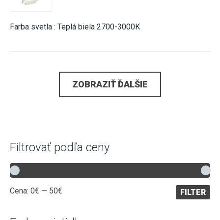
Farba svetla : Teplá biela 2700-3000K
ZOBRAZIŤ ĎALŠIE
Filtrovať podľa ceny
Minimálna
Maximálna
Cena:
0€
—
50€
FILTER
cena
cena