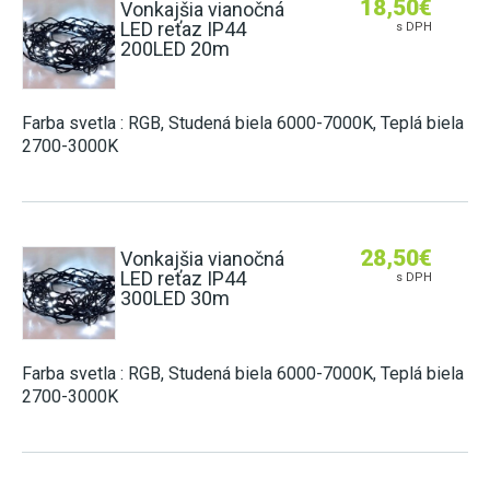
18,50
€
ZÁSUVKY DO NÁBYTKU
Vonkajšia vianočná
2G11 (DO POULIČNÝCH LÁMP)
E27 (KLASICKÝ ZÁVIT)
LED reťaz IP44
HLINÍKOVÉ LIŠTY
s DPH
NÚDZOVÉ OSVETLENIE
SENZORY
200LED 20m
POTRAVINÁRSKE LED TRUBICE
E14 (MALÝ ZÁVIT)
OVLÁDAČE A STMIEVAČE
VISIACE LAMPY
STMIEVANIE
PRACHOTESNÉ SVIETIDLÁ
PÄTICE A RÁMIKY
LED MODULY DO SVETELNÝCH REKLÁM
NÁSTENNÉ
RF SPÍNANIE
Farba svetla : RGB, Studená biela 6000-7000K, Teplá biela
LINEÁRNE SVIETIDLÁ
ŽIAROVKY DO VEREJNÉHO OSVETLENIA
2700-3000K
SMART
GERMICÍDNE LAMPY
INÉ ŽIAROVKY (MR11, AR111, GU11)
LED NAPÁJACIE ZDROJE
TRUBICOVÉ SVIETIDLÁ INTERIÉROVÉ
LED MODULY (DO STROPNÍC)
SPOJKY NA 230V
28,50
€
Vonkajšia vianočná
VYCHYTÁVKY
LED reťaz IP44
s DPH
300LED 30m
LAPAČE HMYZU
LED DEKORÁCIE
Farba svetla : RGB, Studená biela 6000-7000K, Teplá biela
2700-3000K