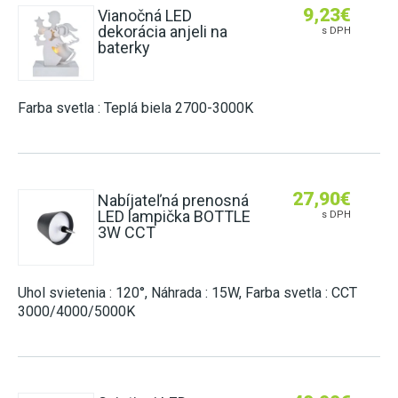
9,23
€
Vianočná LED
dekorácia anjeli na
s DPH
baterky
Farba svetla : Teplá biela 2700-3000K
27,90
€
Nabíjateľná prenosná
LED lampička BOTTLE
s DPH
3W CCT
Uhol svietenia : 120°, Náhrada : 15W, Farba svetla : CCT
3000/4000/5000K