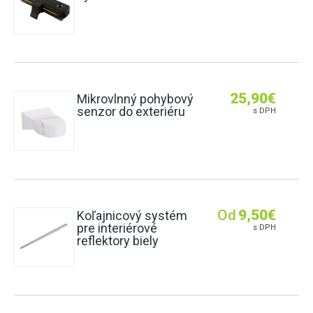
25,90
€
Mikrovlnný pohybový
senzor do exteriéru
s DPH
Od
9,50
€
Koľajnicový systém
pre interiérové
s DPH
reflektory biely