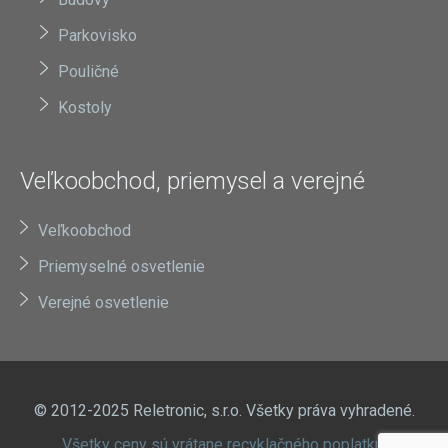
Parkovisko
Pouličné
Kostoly
Veľkoobchod, priemysel a verejné
Veľkoobchod
Priemyselné osvetlenie
Verejné osvetlenie
© 2012-2025 Reletronic, s.r.o. Všetky práva vyhradené.
Všetky ceny sú vrátane recyklačného poplatku.