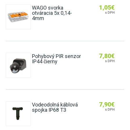
1,05
€
WAGO svorka
otváracia 5x 0,14-
s DPH
4mm
7,80
€
Pohybový PIR senzor
IP44 čierny
s DPH
7,90
€
Vodeodolná káblová
spojka IP68 T3
s DPH