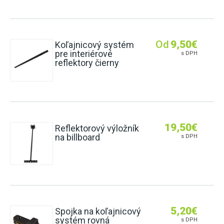
Od
9,50
€
Koľajnicový systém
pre interiérové
s DPH
reflektory čierny
19,50
€
Reflektorový výložník
na billboard
s DPH
5,20
€
Spojka na koľajnicový
systém rovná
s DPH