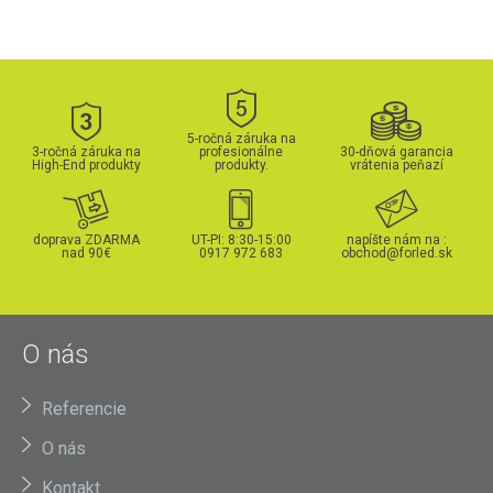
5-ročná záruka na
3-ročná záruka na
profesionálne
30-dňová garancia
High-End produkty
produkty.
vrátenia peňazí
doprava ZDARMA
UT-PI: 8:30-15:00
napíšte nám na :
nad 90€
0917 972 683
obchod@forled.sk
O nás
Referencie
O nás
Kontakt