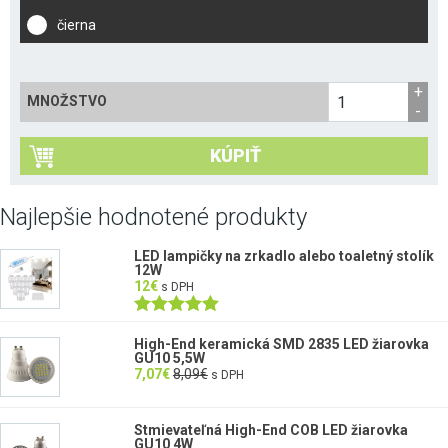
čierna
MNOŽSTVO
KÚPIŤ
Najlepšie hodnotené produkty
LED lampičky na zrkadlo alebo toaletný stolík
12W
12
€
s DPH
Hodnotenie
5.00
z 5
High-End keramická SMD 2835 LED žiarovka
GU10 5,5W
7,07
€
8,09
€
s DPH
Stmievateľná High-End COB LED žiarovka
GU10 4W