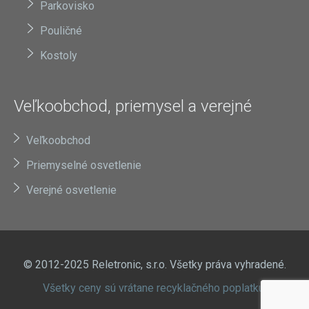
Parkovisko
Pouličné
Kostoly
Veľkoobchod, priemysel a verejné
Veľkoobchod
Priemyselné osvetlenie
Verejné osvetlenie
© 2012-2025 Reletronic, s.r.o. Všetky práva vyhradené.
Všetky ceny sú vrátane recyklačného poplatku.