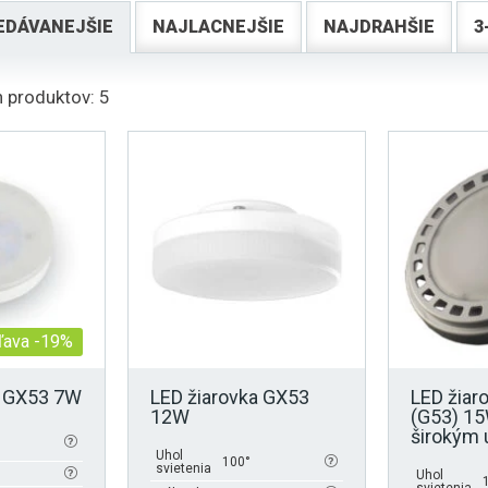
EDÁVANEJŠIE
NAJLACNEJŠIE
NAJDRAHŠIE
3
 produktov: 5
ľava -19%
a GX53 7W
LED žiarovka GX53
LED žiar
12W
(G53) 1
širokým
Uhol
100°
svietenia
Uhol