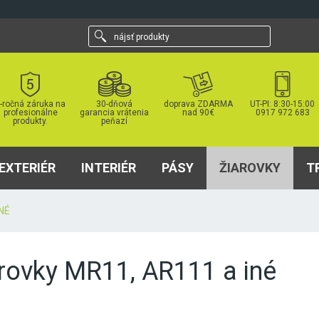
nájsť
produkty
-ročná záruka na
30-dňová
doprava ZDARMA
UT-PI: 8:30-15:00
profesionálne
garancia vrátenia
nad 90€
0917 972 683
produkty.
peňazí
EXTERIÉR
INTERIÉR
PÁSY
ŽIAROVKY
T
NÉ
rovky MR11, AR111 a iné