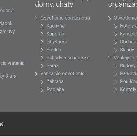
domy, chaty
organizá
chodné
Osvetlenie domácnosti
Osvetlenie
riadok
Kuchyňa
Hotely a
 zmluvy
Kúpeľňa
Kancelá
Obývačka
Obchody
Spálňa
Sklady a
Schody a schodisko
Vonkajšie 
cia vrátenia
Garáž
Budovy
Vonkajšie osvetlenie
Parkovi
ky 3 a 5
Záhrada
Pouličn
Podlaha
Kostoly
né.