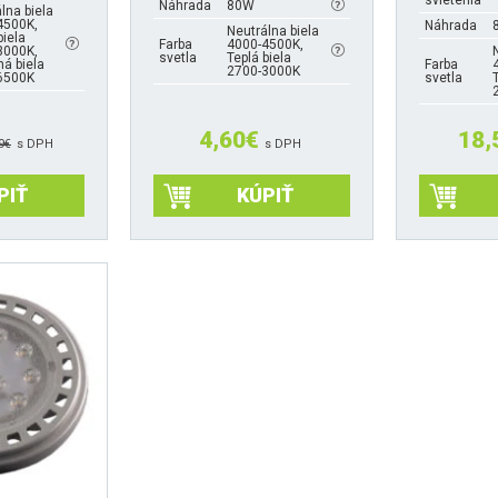
svietenia
Náhrada
80W
lna biela
4500K,
Náhrada
Neutrálna biela
biela
Farba
4000-4500K,
3000K,
svetla
Teplá biela
á biela
Farba
2700-3000K
6500K
svetla
4,60
€
18,
9
€
s DPH
s DPH
PIŤ
KÚPIŤ
Tento
Tento
produkt
produkt
má
má
viacero
viacero
variantov.
variantov.
Možnosti
Možnosti
si
si
môžete
môžete
vybrať
vybrať
na
na
stránke
stránke
produktu.
produktu.