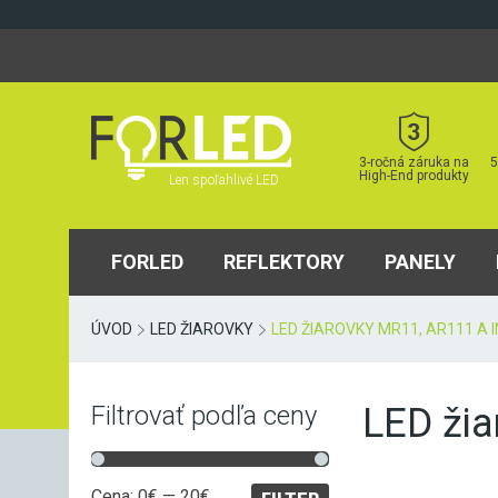
Skip
to
content
3-ročná záruka na
5
High-End produkty
Len spoľahlivé LED
FORLED
REFLEKTORY
PANELY
ÚVOD
LED ŽIAROVKY
LED ŽIAROVKY MR11, AR111 A I
LED žia
Filtrovať podľa ceny
Minimálna
Maximálna
Cena:
0€
—
20€