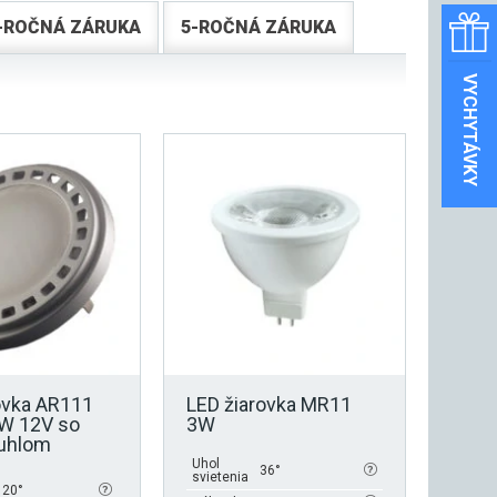
-ROČNÁ ZÁRUKA
5-ROČNÁ ZÁRUKA
VYCHYTÁVKY
ovka AR111
LED žiarovka MR11
5W 12V so
3W
 uhlom
Uhol
36°
svietenia
120°