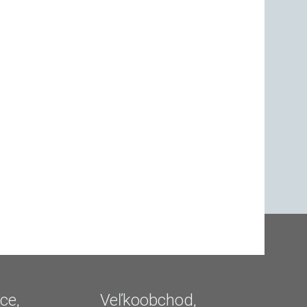
ce,
Veľkoobchod,