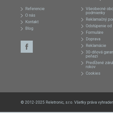
môžete
Referencie
Všeobecné ob
vybrať
podmienky
O nás
na
Reklamačný po
stránke
Kontakt
Odstúpenie od
produktu.
Blog
Formuláre
Doprava
Reklamácie
30-dňová garan
peňazí
Predĺžené záru
rokov
Cookies
© 2012-2025 Reletronic, s.r.o. Všetky práva vyhrade