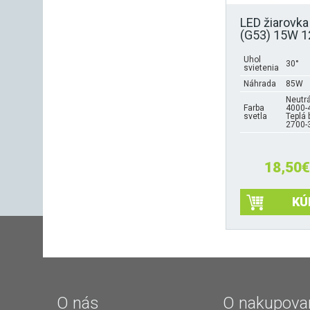
LED žiarovk
(G53) 15W 1
Uhol
30°
svietenia
Náhrada
85W
Neutrá
Farba
4000-
svetla
Teplá 
2700-
18,50
€
KÚ
Tento
produkt
má
viacero
variantov.
Možnosti
O nás
O nakupova
si