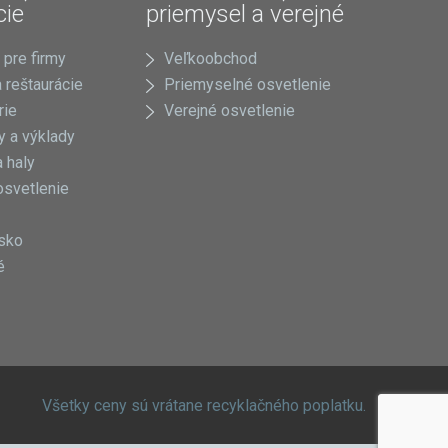
cie
priemysel a verejné
 pre firmy
Veľkoobchod
 reštaurácie
Priemyselné osvetlenie
rie
Verejné osvetlenie
 a výklady
 haly
osvetlenie
sko
é
Všetky ceny sú vrátane recyklačného poplatku.