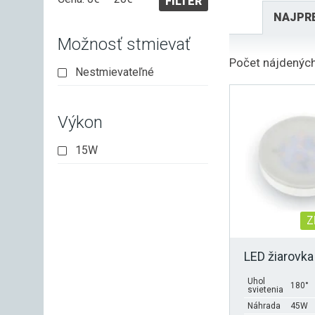
FILTER
cena
cena
NAJPR
Možnosť stmievať
Počet nájdených
Nestmievateľné
Výkon
15W
Z
LED žiarovk
Uhol
180°
svietenia
Náhrada
45W