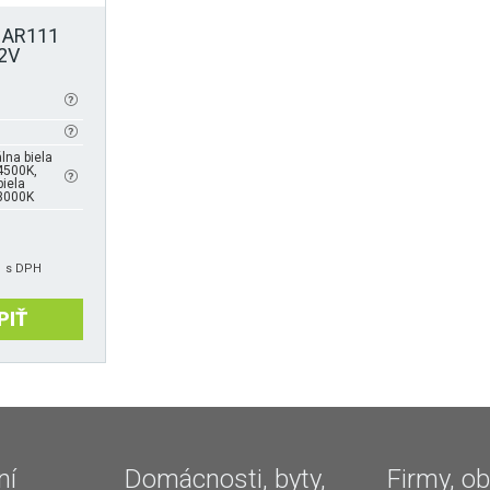
a AR111
2V
lna biela
4500K,
biela
3000K
s DPH
PIŤ
ní
Domácnosti, byty,
Firmy, ob