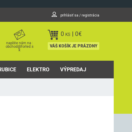
prihlásiť sa / registrácia
0
|
0
€
KS
napíšte nám na :
VÁŠ KOŠÍK JE PRÁZDNY
obchod@forled.s
k
RUBICE
ELEKTRO
VÝPREDAJ