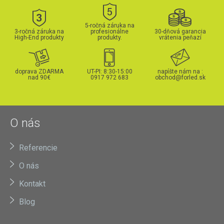
5-ročná záruka na
3-ročná záruka na
profesionálne
30-dňová garancia
High-End produkty
produkty.
vrátenia peňazí
doprava ZDARMA
UT-PI: 8:30-15:00
napíšte nám na :
nad 90€
0917 972 683
obchod@forled.sk
O nás
Referencie
O nás
Kontakt
Blog