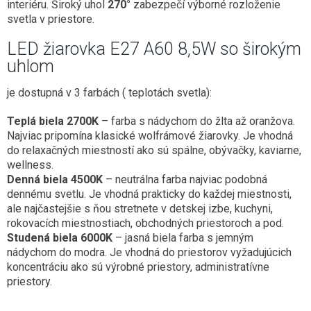
interiéru. Široký uhol
270°
zabezpečí výborné rozloženie
svetla v priestore.
LED žiarovka E27 A60 8,5W so širokým
uhlom
je dostupná v 3 farbách ( teplotách svetla):
Teplá biela 2700K
– farba s nádychom do žlta až oranžova.
Najviac pripomína klasické wolfrámové žiarovky. Je vhodná
do relaxačných miestností ako sú spálne, obývačky, kaviarne,
wellness.
Denná biela 4500K
– neutrálna farba najviac podobná
dennému svetlu. Je vhodná prakticky do každej miestnosti,
ale najčastejšie s ňou stretnete v detskej izbe, kuchyni,
rokovacích miestnostiach, obchodných priestoroch a pod.
Studená biela 6000K
– jasná biela farba s jemným
nádychom do modra. Je vhodná do priestorov vyžadujúcich
koncentráciu ako sú výrobné priestory, administratívne
priestory.