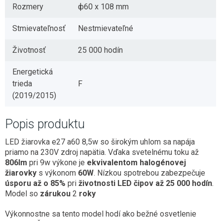
Rozmery
ф60 x 108 mm
Stmievateľnosť
Nestmievateľné
Životnosť
25 000 hodín
Energetická
trieda
F
(2019/2015)
Popis produktu
LED žiarovka e27 a60 8,5w so širokým uhlom sa napája
priamo na 230V zdroj napätia. Vďaka svetelnému toku až
806lm
pri 9w výkone je
ekvivalentom halogénovej
žiarovky
s výkonom
60W
. Nízkou spotrebou zabezpečuje
úsporu až o 85%
pri
životnosti LED čipov až 25 000 hodín
.
Model so
zárukou
2
roky
Výkonnostne sa tento model hodí ako bežné osvetlenie