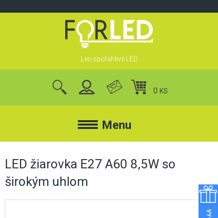
Skip
to
content
Len spoľahlivé LED
0
KS
nájsť
produkty
Menu
FORLED
LED žiarovka E27 A60 8,5W so
širokým uhlom
FORLED
REFLEKTORY
KONTAKT
LED REFLEKTORY
O NÁS