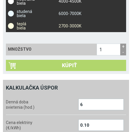
4000-4500K
biela
studená
6000-7000K
biela
teplá
2700-3000K
biela
MNOŽSTVO
KÚPIŤ
KALKULAČKA ÚSPOR
Denná doba
svietenia (hod.)
Cena elektriny
(€/kWh)