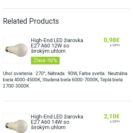
Related Products
0,98
€
High-End LED žiarovka
E27 A60 12W so
s DPH
širokým uhlom
Zľava -92%
Uhol svietenia : 270°, Náhrada : 90W, Farba svetla : Neutrálna
biela 4000-4500K, Studená biela 6000-7000K, Teplá biela
2700-3000K
2,10
€
High-End LED žiarovka
E27 A60 14W so
s DPH
širokým uhlom