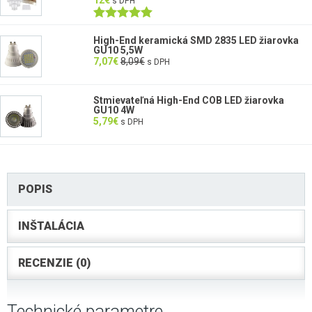
12
€
s DPH
Hodnotenie
5.00
z 5
High-End keramická SMD 2835 LED žiarovka
GU10 5,5W
7,07
€
8,09
€
s DPH
Stmievateľná High-End COB LED žiarovka
GU10 4W
5,79
€
s DPH
POPIS
INŠTALÁCIA
RECENZIE (0)
Technické parametre