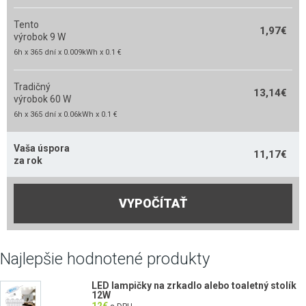
Tento
1,97
€
výrobok 9 W
6h x 365 dní x 0.009kWh x 0.1 €
Tradičný
13,14
€
výrobok 60 W
6h x 365 dní x 0.06kWh x 0.1 €
Vaša úspora
11,17
€
za rok
VYPOČÍTAŤ
Najlepšie hodnotené produkty
LED lampičky na zrkadlo alebo toaletný stolík
12W