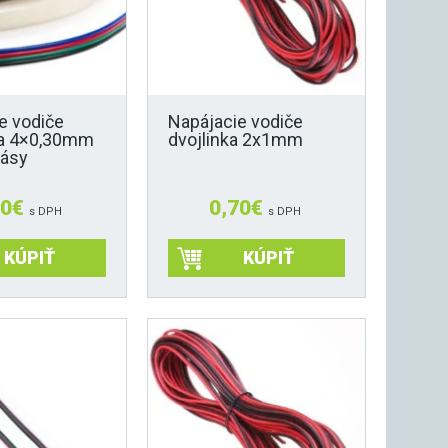
vybrať
na
stránke
produktu.
e vodiče
Napájacie vodiče
ka 4×0,30mm
dvojlinka 2x1mm
pásy
30
€
0,70
€
s DPH
s DPH
KÚPIŤ
KÚPIŤ