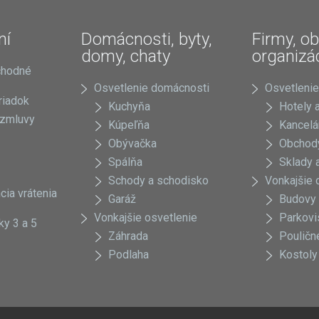
ní
Domácnosti, byty,
Firmy, ob
domy, chaty
organizá
chodné
Osvetlenie domácnosti
Osvetlenie
riadok
Kuchyňa
Hotely a
 zmluvy
Kúpeľňa
Kancelá
Obývačka
Obchody
Spálňa
Sklady a
Schody a schodisko
Vonkajšie 
cia vrátenia
Garáž
Budovy
Vonkajšie osvetlenie
Parkovi
ky 3 a 5
Záhrada
Pouličn
Podlaha
Kostoly