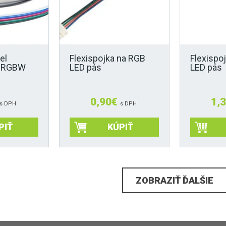
el
Flexispojka na RGB
Flexispo
a RGBW
LED pás
LED pás
0,90
€
1,
s DPH
s DPH
PIŤ
KÚPIŤ
ZOBRAZIŤ ĎALŠIE