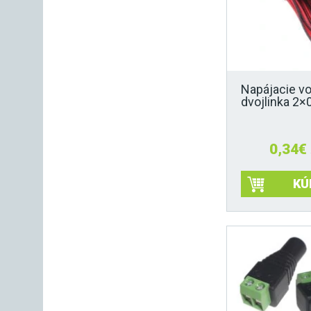
Napájacie v
dvojlinka 2
0,34
€
KÚ