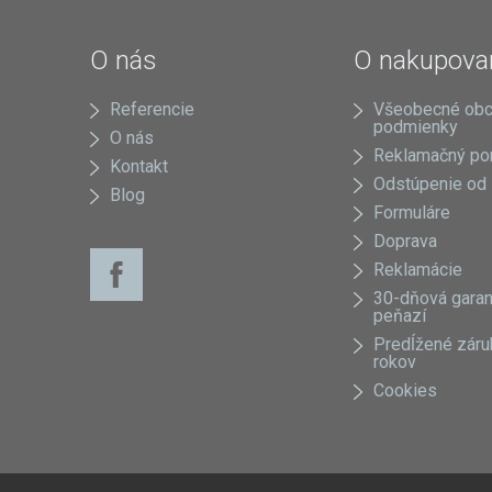
O nás
O nakupova
Referencie
Všeobecné ob
podmienky
O nás
Reklamačný po
Kontakt
Odstúpenie od
Blog
Formuláre
Doprava
Reklamácie
30-dňová garan
peňazí
Predĺžené záru
rokov
Cookies