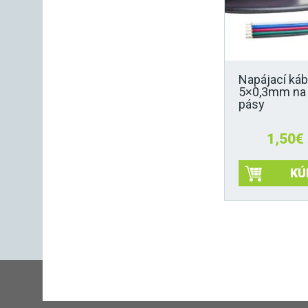
Napájací káb
5×0,3mm n
pásy
1,50
€
KÚ