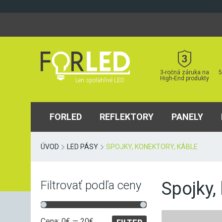
Skip
to
content
3-ročná záruka na
5
High-End produkty
Len spoľahlivé LED
FORLED
REFLEKTORY
PANELY
ÚVOD
LED PÁSY
SPOJKY, KONEKTORY, KÁBLE
Spojky,
Filtrovať podľa ceny
Minimálna
Maximálna
Cena:
0€
—
20€