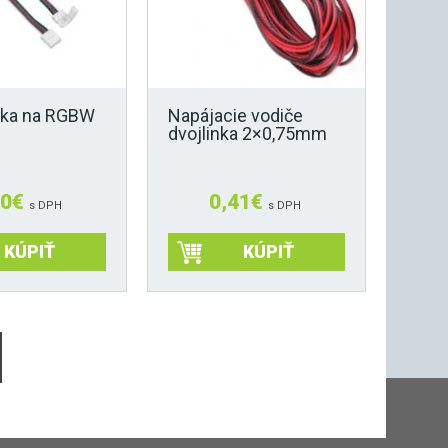
jka na RGBW
Napájacie vodiče
dvojlinka 2×0,75mm
30
€
0,41
€
s DPH
s DPH
KÚPIŤ
KÚPIŤ