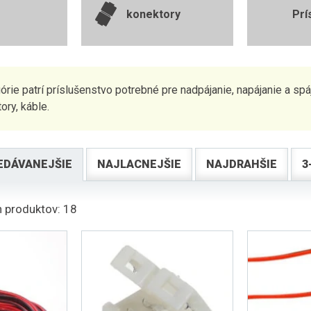
konektory
Prí
górie patrí príslušenstvo potrebné pre nadpájanie, napájanie a s
ory, káble.
EDÁVANEJŠIE
NAJLACNEJŠIE
NAJDRAHŠIE
3
 produktov: 18