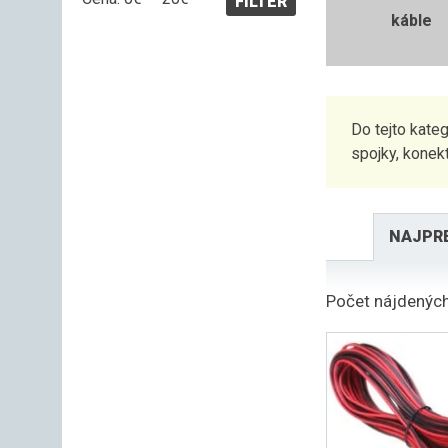
FILTER
cena
cena
káble
Do tejto kate
spojky, konekt
NAJPR
Počet nájdených