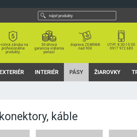
nájsť
produkty
-ročná záruka na
30-dňová
doprava ZDARMA
UT-PI: 8:30-15:00
profesionálne
garancia vrátenia
nad 90€
0917 972 683
produkty.
peňazí
EXTERIÉR
INTERIÉR
PÁSY
ŽIAROVKY
T
 konektory, káble