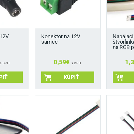
vybrať
vybrať
na
na
stránke
stránke
produktu.
produktu.
 12V
Konektor na 12V
Napájaci
samec
štvorlin
na RGB 
0,59
€
1,
s DPH
s DPH
PIŤ
KÚPIŤ