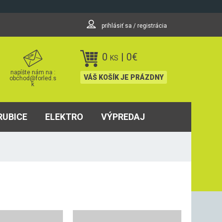
prihlásiť sa / registrácia
0
|
0
€
KS
napíšte nám na :
VÁŠ KOŠÍK JE PRÁZDNY
obchod@forled.s
k
RUBICE
ELEKTRO
VÝPREDAJ