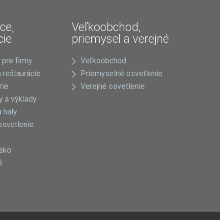
ce,
Veľkoobchod,
cie
priemysel a verejné
 pre firmy
Veľkoobchod
 reštaurácie
Priemyselné osvetlenie
rie
Verejné osvetlenie
 a výklady
 haly
osvetlenie
sko
é