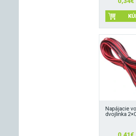
0,34
€
KÚ
Napájacie v
dvojlinka 2
0,41
€