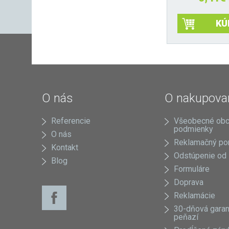
KÚ
O nás
O nakupova
Referencie
Všeobecné ob
podmienky
O nás
Reklamačný po
Kontakt
Odstúpenie od
Blog
Formuláre
Doprava
Reklamácie
30-dňová garan
peňazí