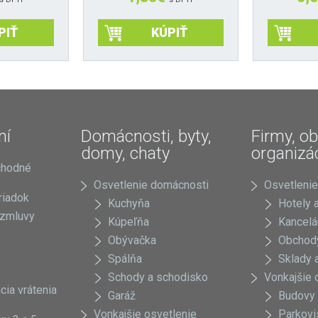
PIŤ
KÚPIŤ
ní
Domácnosti, byty,
Firmy, ob
domy, chaty
organizá
chodné
Osvetlenie domácnosti
Osvetlenie
riadok
Kuchyňa
Hotely a
 zmluvy
Kúpeľňa
Kancelá
Obývačka
Obchody
Spálňa
Sklady a
Schody a schodisko
Vonkajšie 
cia vrátenia
Garáž
Budovy
Vonkajšie osvetlenie
Parkovi