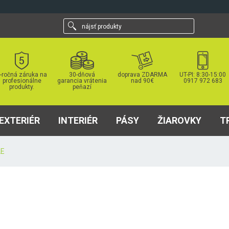
nájsť
produkty
-ročná záruka na
30-dňová
doprava ZDARMA
UT-PI: 8:30-15:00
profesionálne
garancia vrátenia
nad 90€
0917 972 683
produkty.
peňazí
EXTERIÉR
INTERIÉR
PÁSY
ŽIAROVKY
T
LE