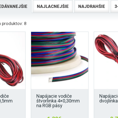
EDÁVANEJŠIE
NAJLACNEJŠIE
NAJDRAHŠIE
3
 produktov: 8
odiče
Napájacie vodiče
Napájaci
×0,5mm
štvorlinka 4×0,30mm
dvojlin
na RGB pásy