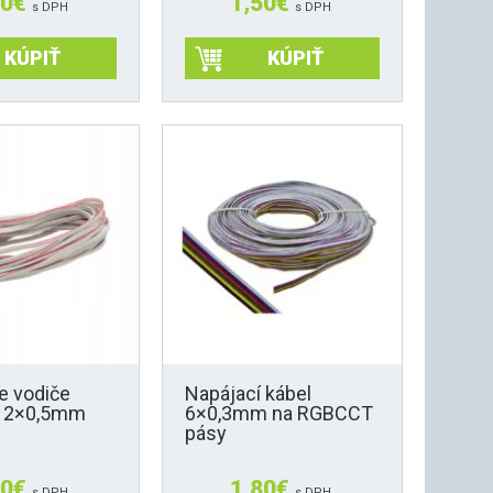
70
€
1,50
€
s DPH
s DPH
KÚPIŤ
KÚPIŤ
e vodiče
Napájací kábel
a 2×0,5mm
6×0,3mm na RGBCCT
pásy
60
€
1,80
€
s DPH
s DPH