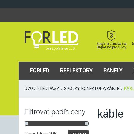
Skip
to
content
3-ročná záruka na
5
High-End produkty
Len spoľahlivé LED
FORLED
REFLEKTORY
PANELY
ÚVOD
LED PÁSY
SPOJKY, KONEKTORY, KÁBLE
KÁB
káble
Filtrovať podľa ceny
Minimálna
Maximálna
Cena:
0€
—
10€