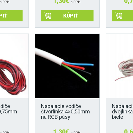
1,30
€
0,
s DPH
s DPH
PIŤ
KÚPIŤ
odiče
Napájacie vodiče
Napájaci
×0,75mm
štvorlinka 4×0,50mm
dvojlink
na RGB pásy
biele
1,30
€
0,
s DPH
s DPH