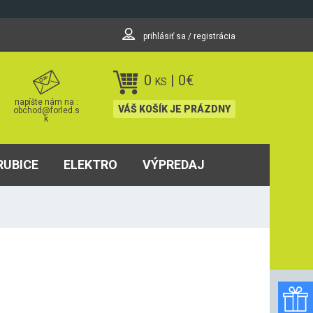
prihlásiť sa / registrácia
0
|
0
€
KS
napíšte nám na :
VÁŠ KOŠÍK JE PRÁZDNY
obchod@forled.s
k
RUBICE
ELEKTRO
VÝPREDAJ