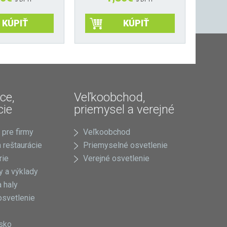
KÚPIŤ
KÚPIŤ
ce,
Veľkoobchod,
cie
priemysel a verejné
 pre firmy
Veľkoobchod
 reštaurácie
Priemyselné osvetlenie
rie
Verejné osvetlenie
 a výklady
 haly
osvetlenie
sko