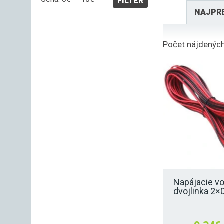
FILTER
cena
cena
NAJPR
Počet nájdených
Napájacie v
dvojlinka 2