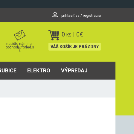
prihlásiť sa / registrácia
0
|
0
€
KS
napíšte nám na :
VÁŠ KOŠÍK JE PRÁZDNY
obchod@forled.s
k
RUBICE
ELEKTRO
VÝPREDAJ