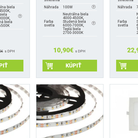
svietenia
svietenia
lna biela
Náhrada
100W
Náhrada
4500K,
Neutrálna biela
biela
4000-4500K,
3000K,
Farba
Studená biela
Farba
á biela
svetla
6000-7000K,
svetla
6500K
Teplá biela
2700-3000K
10,90
€
22,
5
€
s DPH
s DPH
PIŤ
KÚPIŤ
Tento
Tento
produkt
produkt
má
má
viacero
viacero
variantov.
variantov.
Možnosti
Možnosti
si
si
môžete
môžete
vybrať
vybrať
na
na