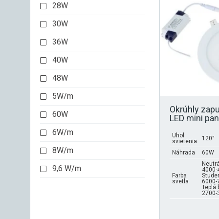
viacero
28W
variantov.
30W
Možnosti
si
36W
môžete
vybrať
40W
na
stránke
48W
produktu.
5W/m
Okrúhly zap
60W
LED mini pa
6W/m
Uhol
120°
svietenia
8W/m
Náhrada
60W
Neutrá
9,6 W/m
4000-
Farba
Studen
svetla
6000-
Teplá 
2700-