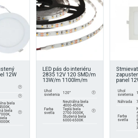
viacero
viacero
variantov.
variantov.
Možnosti
Možnosti
si
si
môžete
môžete
vybrať
vybrať
na
na
stránke
stránke
produktu.
produktu.
ustený
LED pás do interiéru
Stmievat
nel 12W
2835 12V 120 SMD/m
zapusten
13W/m 1100lm/m
panel 1
Uhol
Uhol
120°
svietenia
svietenia
Neutrálna biela
Náhrada
lna biela
4000-4500K,
4500K,
Farba
Teplá biela
á biela
svetla
2700-3000K,
7000K,
Farba
Studená biela
biela
svetla
6000-6500K
3000K