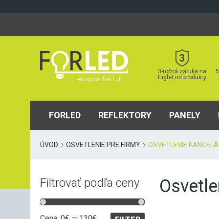
Skip
to
content
3-ročná záruka na
5
High-End produkty
Len spoľahlivé LED
FORLED
REFLEKTORY
PANELY
ÚVOD
OSVETLENIE PRE FIRMY
OSVETLENIE KANCELÁR
Osvetle
Filtrovať podľa ceny
Minimálna
Maximálna
Cena:
0€
—
130€