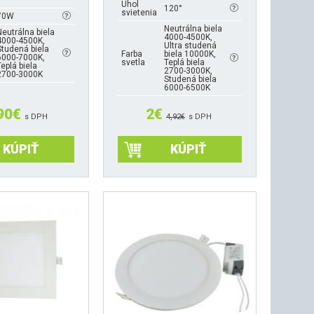
Uhol
120°
svietenia
70W
Neutrálna biela
Neutrálna biela
4000-4500K,
4000-4500K,
Ultra studená
Studená biela
Farba
biela 10000K,
6000-7000K,
svetla
Teplá biela
Teplá biela
2700-3000K,
2700-3000K
Studená biela
6000-6500K
90
€
2
€
s DPH
4,92
€
s DPH
KÚPIŤ
KÚPIŤ
Tento
produkt
má
viacero
variantov.
Možnosti
si
môžete
vybrať
na