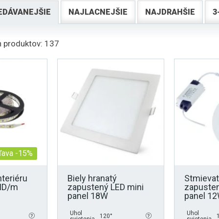
EDÁVANEJŠIE
NAJLACNEJŠIE
NAJDRAHŠIE
3
 produktov: 137
ľava -15%
nteriéru
Biely hranatý
Stmievat
MD/m
zapustený LED mini
zapusten
panel 18W
panel 1
Uhol
Uhol
120°