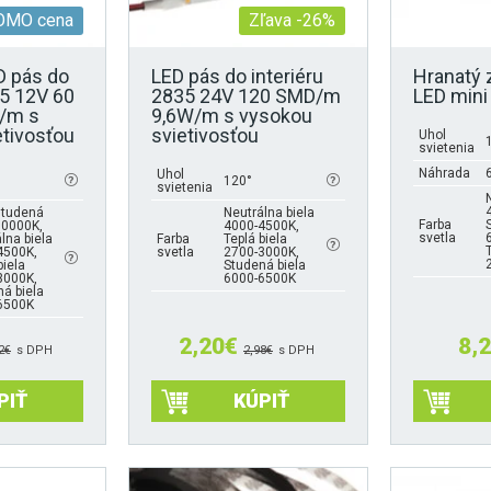
stránke
stránke
OMO cena
Zľava -26%
produktu.
produktu.
D pás do
LED pás do interiéru
Hranatý 
35 12V 60
2835 24V 120 SMD/m
LED mini
/m s
9,6W/m s vysokou
etivosťou
svietivosťou
Uhol
svietenia
Náhrada
Uhol
120°
svietenia
studená
Neutrálna biela
Farba
10000K,
4000-4500K,
svetla
lna biela
Farba
Teplá biela
4500K,
svetla
2700-3000K,
biela
Studená biela
3000K,
6000-6500K
á biela
6500K
2,20
€
8,
2
€
s DPH
2,98
€
s DPH
PIŤ
KÚPIŤ
Tento
Tento
produkt
produkt
má
má