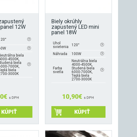
stránke
produktu.
zapustený
Biely okrúhly
 panel 12W
zapustený LED mini
panel 18W
120°
Uhol
120°
svietenia
60W
Náhrada
100W
Neutrálna biela
4000-4500K,
Neutrálna biela
Studená biela
4000-4500K,
6000-7000K,
Farba
Studená biela
Teplá biela
svetla
6000-7000K,
2700-3000K
Teplá biela
2700-3000K
20
€
10,90
€
s DPH
s DPH
KÚPIŤ
KÚPIŤ
Tento
produkt
má