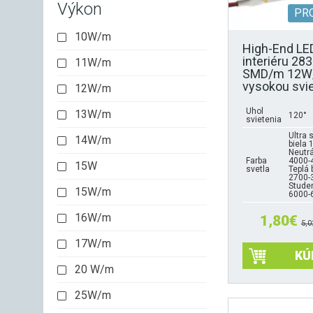
stránke
Výkon
PR
produktu.
10W/m
High-End LE
interiéru 28
11W/m
SMD/m 12W
vysokou svi
12W/m
Uhol
13W/m
120°
svietenia
Ultra 
14W/m
biela 
Neutrá
Farba
4000-
15W
svetla
Teplá 
2700-
Studen
15W/m
6000-
16W/m
1,80
€
5,0
17W/m
KÚ
20 W/m
Tento
produkt
25W/m
má