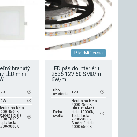
viacero
variantov.
Možnosti
si
môžete
vybrať
na
stránke
PROMO cena
produktu.
eľný hranatý
LED pás do interiéru
ý LED mini
2835 12V 60 SMD/m
2W
6W/m
Uhol
120°
120°
svietenia
70W
Neutrálna biela
4000-4500K,
Neutrálna biela
Ultra studená
4000-4500K,
Farba
biela 10000K,
Studená biela
svetla
Teplá biela
6000-7000K,
2700-3000K,
Teplá biela
Studená biela
2700-3000K
6000-6500K