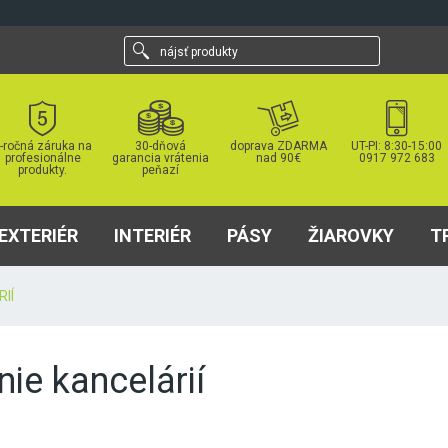
nájsť
produkty
-ročná záruka na
30-dňová
doprava ZDARMA
UT-PI: 8:30-15:00
profesionálne
garancia vrátenia
nad 90€
0917 972 683
produkty.
peňazí
EXTERIÉR
INTERIÉR
PÁSY
ŽIAROVKY
T
IÍ
nie kancelárií