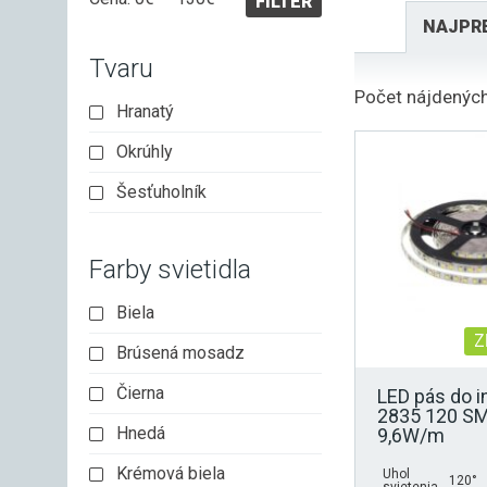
FILTER
cena
cena
NAJPR
Tvaru
Počet nájdených
Hranatý
Okrúhly
Šesťuholník
Farby svietidla
Biela
Z
Brúsená mosadz
Čierna
LED pás do i
2835 120 S
Hnedá
9,6W/m
Krémová biela
Uhol
120°