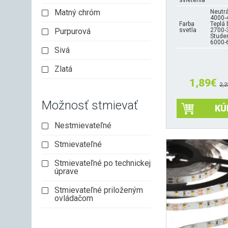
svietenia
Matný chróm
Neutrá
4000-
Farba
Teplá 
Purpurová
svetla
2700-
Studen
6000-
Sivá
Zlatá
1,89
€
2,2
Možnosť stmievať
KÚ
Tento
Nestmievateľné
produkt
Stmievateľné
má
viacero
Stmievateľné po technickej
variantov.
úprave
Možnosti
si
Stmievateľné priloženým
môžete
ovládačom
vybrať
na