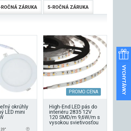
-ROČNÁ ZÁRUKA
5-ROČNÁ ZÁRUKA
VYCHYTÁVKY
PROMO CENA
eľný okrúhly
High-End LED pás do
ý LED mini
interiéru 2835 12V
2W
120 SMD/m 9,6W/m s
vysokou svietivosťou
120°