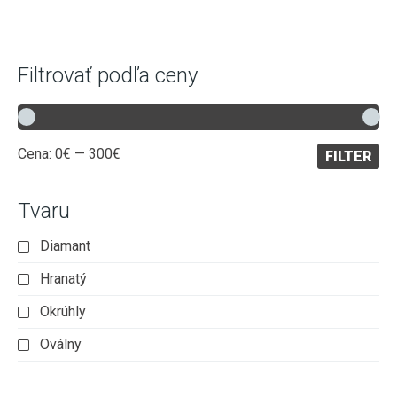
Filtrovať podľa ceny
Minimálna
Maximálna
Cena:
0€
—
300€
FILTER
cena
cena
Tvaru
Diamant
Hranatý
Okrúhly
Oválny