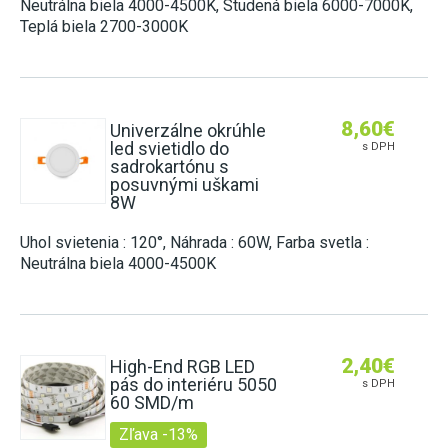
Neutrálna biela 4000-4500K, Studená biela 6000-7000K,
Teplá biela 2700-3000K
8,60
€
Univerzálne okrúhle
led svietidlo do
s DPH
sadrokartónu s
posuvnými uškami
8W
Uhol svietenia : 120°, Náhrada : 60W, Farba svetla :
Neutrálna biela 4000-4500K
2,40
€
High-End RGB LED
pás do interiéru 5050
s DPH
60 SMD/m
Zľava -13%