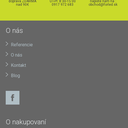
doprava ZDARMA
UT-PI: 8:30-15:00
napíšte nám na :
nad 90€
0917 972 683
obchod@forled.sk
O nás
Referencie
O nás
Kontakt
Blog
O nakupovaní