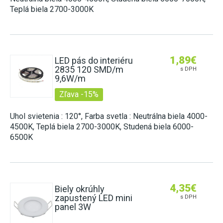
ZÁSUVKY DO NÁBYTKU
2G11 (DO POULIČNÝCH LÁMP)
Teplá biela 2700-3000K
E27 (KLASICKÝ ZÁVIT)
HLINÍKOVÉ LIŠTY
NÚDZOVÉ OSVETLENIE
SENZORY
POTRAVINÁRSKE LED TRUBICE
E14 (MALÝ ZÁVIT)
OVLÁDAČE A STMIEVAČE
VISIACE LAMPY
STMIEVANIE
PRACHOTESNÉ SVIETIDLÁ
PÄTICE A RÁMIKY
LED MODULY DO SVETELNÝCH REKLÁM
NÁSTENNÉ
RF SPÍNANIE
LINEÁRNE SVIETIDLÁ
1,89
€
LED pás do interiéru
ŽIAROVKY DO VEREJNÉHO OSVETLENIA
2835 120 SMD/m
s DPH
SMART
GERMICÍDNE LAMPY
INÉ ŽIAROVKY (MR11, AR111, GU11)
9,6W/m
LED NAPÁJACIE ZDROJE
TRUBICOVÉ SVIETIDLÁ INTERIÉROVÉ
Zľava -15%
LED MODULY (DO STROPNÍC)
SPOJKY NA 230V
Uhol svietenia : 120°, Farba svetla : Neutrálna biela 4000-
VYCHYTÁVKY
4500K, Teplá biela 2700-3000K, Studená biela 6000-
6500K
LAPAČE HMYZU
LED DEKORÁCIE
4,35
€
Biely okrúhly
zapustený LED mini
s DPH
panel 3W