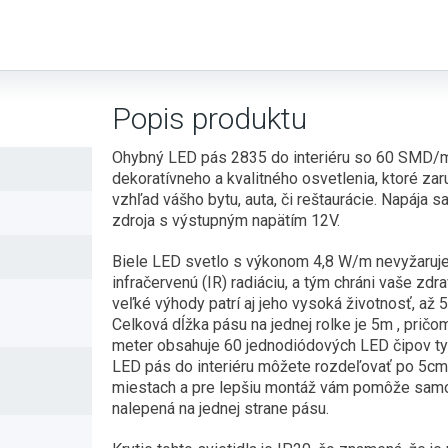
Popis produktu
Ohybný LED pás 2835 do interiéru so 60 SMD/m
dekoratívneho a kvalitného osvetlenia, ktoré za
vzhľad vášho bytu, auta, či reštaurácie. Napája
zdroja s výstupným napätím 12V.
Biele LED svetlo s výkonom 4,8 W/m nevyžaruje 
infračervenú (IR) radiáciu, a tým chráni vaše zdr
veľké výhody patrí aj jeho vysoká životnosť, až 
Celková dĺžka pásu na jednej rolke je 5m , pričo
meter obsahuje 60 jednodiódových LED čipov t
LED pás do interiéru môžete rozdeľovať po 5c
miestach a pre lepšiu montáž vám pomôže sam
nalepená na jednej strane pásu.