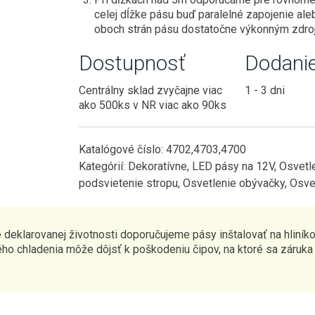
celej dĺžke pásu buď paralelné zapojenie ale
oboch strán pásu dostatočne výkonným zdro
Dostupnosť
Dodani
Centrálny sklad zvyčajne viac
1 - 3 dni
ako 500ks v NR viac ako 90ks
Katalógové číslo:
4702,4703,4700
Kategórií:
Dekoratívne
,
LED pásy na 12V
,
Osvetl
podsvietenie stropu
,
Osvetlenie obývačky
,
Osve
 deklarovanej životnosti doporučujeme pásy inštalovať na hliníkov
ho chladenia môže dôjsť k poškodeniu čipov, na ktoré sa záruka