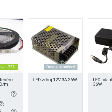
ava -72%
Dovoz ukončený
teriéru
LED zdroj 12V 3A 36W
LED adap
MD/m
36W
lna
000-
á