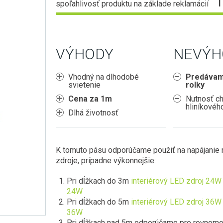
spoľahlivosť produktu na základe reklamácií
VÝHODY
NEVÝH
Vhodný na dlhodobé
Predávam
svietenie
rolky
Cena za 1m
Nutnosť c
hliníkového
Dlhá životnosť
K tomuto pásu odporúčame použiť na napájanie
zdroje, prípadne výkonnejšie:
Pri dĺžkach do 3m
interiérový LED zdroj 24W
24W
Pri dĺžkach do 5m
interiérový LED zdroj 36W
36W
Pri dĺžkach nad 5m odporúčame pre rovnome