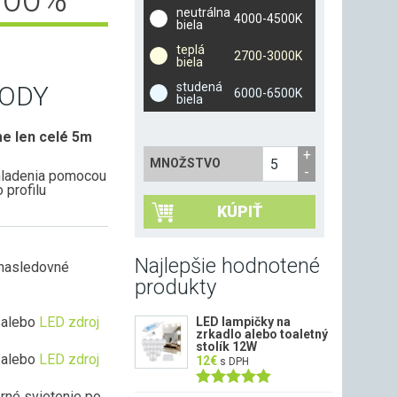
neutrálna
4000-4500K
biela
teplá
2700-3000K
biela
studená
ODY
6000-6500K
biela
e len celé 5m
MNOŽSTVO
hladenia pomocou
 profilu
KÚPIŤ
Najlepšie hodnotené
 nasledovné
produkty
alebo
LED zdroj
LED lampičky na
zrkadlo alebo toaletný
stolík 12W
alebo
LED zdroj
12
€
s DPH
rné svietenie po