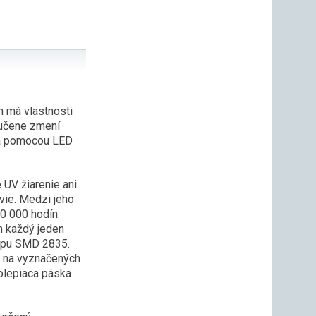
 má vlastnosti
ručene zmení
 sa pomocou LED
UV žiarenie ani
avie. Medzi jeho
50 000 hodín.
m každý jeden
ypu SMD 2835.
m na vyznačených
olepiaca páska