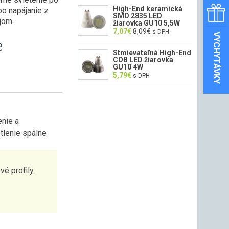
Hodnotenie
5.00
z 5
High-End keramická
bo napájanie z
SMD 2835 LED
jom.
žiarovka GU10 5,5W
7,07
€
8,09
€
s DPH
VYCHYTÁVKY
e
Stmievateľná High-End
COB LED žiarovka
GU10 4W
5,79
€
s DPH
enie a
tlenie spálne
é profily.