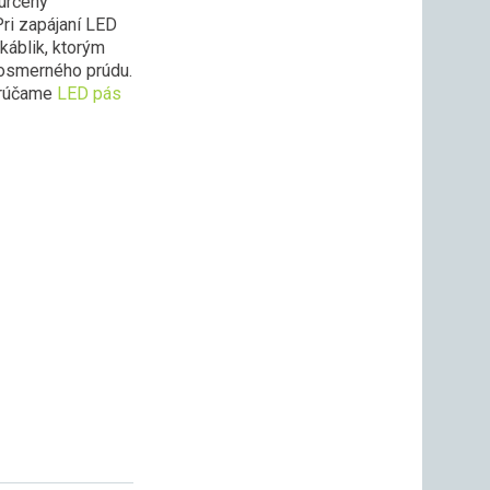
 určený
ri zapájaní LED
káblik, ktorým
nosmerného prúdu.
porúčame
LED pás