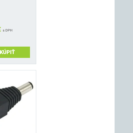
€
s DPH
KÚPIŤ