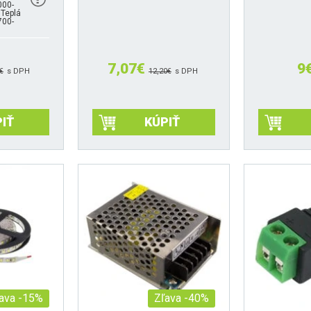
000-
 Teplá
700-
7,07
€
9
€
s DPH
12,20
€
s DPH
IŤ
KÚPIŤ
ava -15%
Zľava -40%