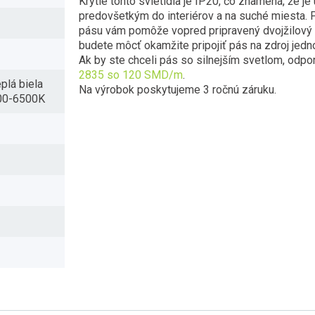
Krytie tohto svietidla je IP20, čo znamená, že je
predovšetkým do interiérov a na suché miesta. P
pásu vám pomôže vopred pripravený dvojžilový 
budete môcť okamžite pripojiť pás na zdroj jed
Ak by ste chceli pás so silnejším svetlom, od
2835 so 120 SMD/m
.
plá biela
Na výrobok poskytujeme 3 ročnú záruku.
000-6500K