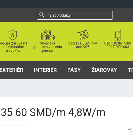
nájsť
produkty
-ročná záruka na
30-dňová
doprava ZDARMA
UT-PI: 8:30-15:00
profesionálne
garancia vrátenia
nad 90€
0917 972 683
produkty.
peňazí
EXTERIÉR
INTERIÉR
PÁSY
ŽIAROVKY
T
 2835 60 SMD/m 4,8W/m