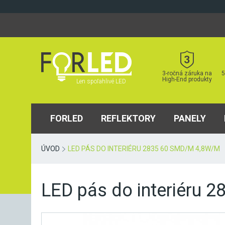
Skip
to
content
3-ročná záruka na
5
High-End produkty
Len spoľahlivé LED
FORLED
REFLEKTORY
PANELY
ÚVOD
LED PÁS DO INTERIÉRU 2835 60 SMD/M 4,8W/M
LED pás do interiéru