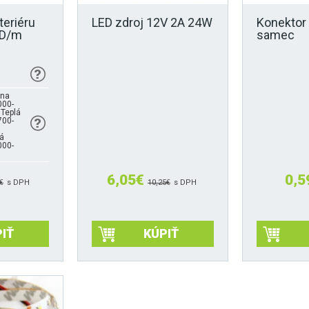
teriéru
LED zdroj 12V 2A 24W
Konektor
MD/m
samec
lna
000-
 Teplá
700-
á
000-
6,05
€
0,5
€
s DPH
10,25
€
s DPH
IŤ
KÚPIŤ