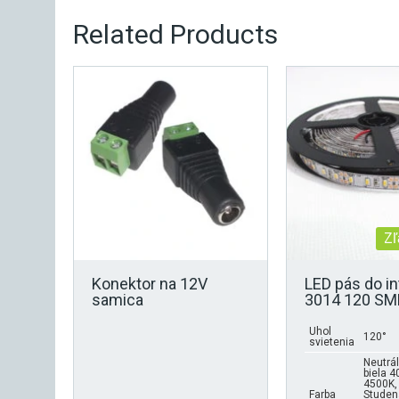
Related Products
Zľ
Konektor na 12V
LED pás do in
samica
3014 120 S
Uhol
120°
svietenia
Neutrá
biela 4
4500K,
Farba
Studen