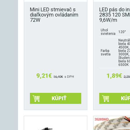
Mini LED stmievač s
LED pás do in
diaľkovým ovládaním
2835 120 S
72W
9,6W/m
Uhol
120°
svietenia
Neutrá
biela 4
4500K,
Farba
biela 2
svetla
3000K,
Studen
biela 6
6500K
9,21
€
1,89
€
16,40
€
s DPH
2,25
KÚPIŤ
KÚP
Tento
produkt
má
viacero