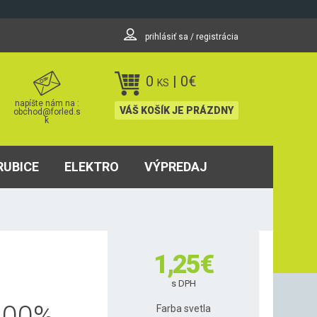
prihlásiť sa / registrácia
0
|
0
€
KS
napíšte nám na :
VÁŠ KOŠÍK JE PRÁZDNY
obchod@forled.s
k
RUBICE
ELEKTRO
VÝPREDAJ
1,25
€
s DPH
100
%
Farba svetla