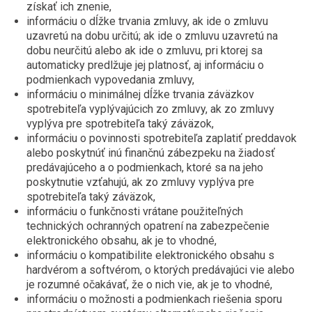
získať ich znenie,
informáciu o dĺžke trvania zmluvy, ak ide o zmluvu
uzavretú na dobu určitú; ak ide o zmluvu uzavretú na
dobu neurčitú alebo ak ide o zmluvu, pri ktorej sa
automaticky predlžuje jej platnosť, aj informáciu o
podmienkach vypovedania zmluvy,
informáciu o minimálnej dĺžke trvania záväzkov
spotrebiteľa vyplývajúcich zo zmluvy, ak zo zmluvy
vyplýva pre spotrebiteľa taký záväzok,
informáciu o povinnosti spotrebiteľa zaplatiť preddavok
alebo poskytnúť inú finančnú zábezpeku na žiadosť
predávajúceho a o podmienkach, ktoré sa na jeho
poskytnutie vzťahujú, ak zo zmluvy vyplýva pre
spotrebiteľa taký záväzok,
informáciu o funkčnosti vrátane použiteľných
technických ochranných opatrení na zabezpečenie
elektronického obsahu, ak je to vhodné,
informáciu o kompatibilite elektronického obsahu s
hardvérom a softvérom, o ktorých predávajúci vie alebo
je rozumné očakávať, že o nich vie, ak je to vhodné,
informáciu o možnosti a podmienkach riešenia sporu