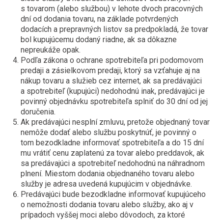
s tovarom (alebo službou) v lehote dvoch pracovných
dní od dodania tovaru, na základe potvrdených
dodacích a prepravných listov sa predpokladá, že tovar
bol kupujúcemu dodaný riadne, ak sa dôkazne
nepreukáže opak.
Podľa zákona o ochrane spotrebiteľa pri podomovom
predaji a zásielkovom predaji, ktorý sa vzťahuje aj na
nákup tovaru a služieb cez internet, ak sa predávajúci
a spotrebiteľ (kupujúci) nedohodnú inak, predávajúci je
povinný objednávku spotrebiteľa splniť do 30 dní od jej
doručenia.
Ak predávajúci nesplní zmluvu, pretože objednaný tovar
nemôže dodať alebo službu poskytnúť, je povinný o
tom bezodkladne informovať spotrebiteľa a do 15 dní
mu vrátiť cenu zaplatenú za tovar alebo preddavok, ak
sa predávajúci a spotrebiteľ nedohodnú na náhradnom
plnení. Miestom dodania objednaného tovaru alebo
služby je adresa uvedená kupujúcim v objednávke.
Predávajúci bude bezodkladne informovať kupujúceho
o nemožnosti dodania tovaru alebo služby, ako aj v
prípadoch vyššej moci alebo dôvodoch, za ktoré