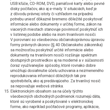
USB kľúče, CD-ROM, DVD, pamäťové karty alebo pevné
disky počítačov, ako aj e-maily. V situáciách, keď je
z dôvodu právnej istoty či vzhľadom na prípadnú
potrebu uniesť dôkazné bremeno dôležité poskytovať
informácie alebo dokumenty v určitej forme, zákon na
viacerých miestach stanovuje povinnosť poskytnúť ich
v listinnej podobe alebo na inom trvanlivom nosiči.
V porovnaní so všeobecnou občianskoprávnou úpravou
formy právnych úkonov (§ 40 Občianskeho zákonníka)
sa možnosťou poskytnúť určité informácie alebo
dokumenty na trvanlivom nosiči rozširuje spektrum
dostupných prostriedkov aj na moderné a v súčasnosti
čoraz využívanejšie spôsoby, ktoré rovnako dobre
umožňujú dosiahnutie účelu uchovania a nezmeneného
reprodukovania informácií dôležitých tak pre
spotrebiteľa, ako aj predávajúceho. Za trvanlivý nosič
sa nepovažuje webová stránka.
Elektronickým obsahom sa na účely týchto
všeobecných obchodných podmienok rozumejú dáta,
ktoré sú vyrobené a poskytované v elektronickej
forme, ako napríklad počítačové programy, aplikácie,