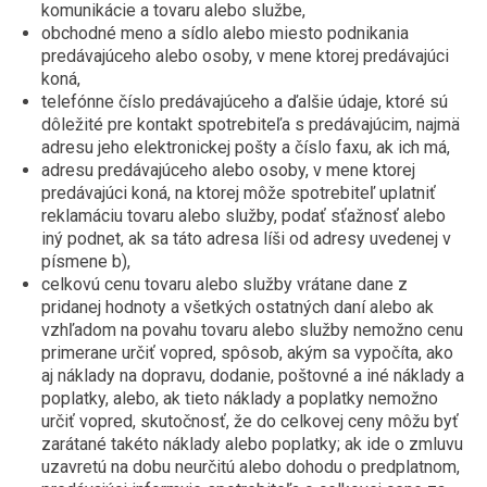
komunikácie a tovaru alebo službe,
obchodné meno a sídlo alebo miesto podnikania
predávajúceho alebo osoby, v mene ktorej predávajúci
koná,
telefónne číslo predávajúceho a ďalšie údaje, ktoré sú
dôležité pre kontakt spotrebiteľa s predávajúcim, najmä
adresu jeho elektronickej pošty a číslo faxu, ak ich má,
adresu predávajúceho alebo osoby, v mene ktorej
predávajúci koná, na ktorej môže spotrebiteľ uplatniť
reklamáciu tovaru alebo služby, podať sťažnosť alebo
iný podnet, ak sa táto adresa líši od adresy uvedenej v
písmene b),
celkovú cenu tovaru alebo služby vrátane dane z
pridanej hodnoty a všetkých ostatných daní alebo ak
vzhľadom na povahu tovaru alebo služby nemožno cenu
primerane určiť vopred, spôsob, akým sa vypočíta, ako
aj náklady na dopravu, dodanie, poštovné a iné náklady a
poplatky, alebo, ak tieto náklady a poplatky nemožno
určiť vopred, skutočnosť, že do celkovej ceny môžu byť
zarátané takéto náklady alebo poplatky; ak ide o zmluvu
uzavretú na dobu neurčitú alebo dohodu o predplatnom,