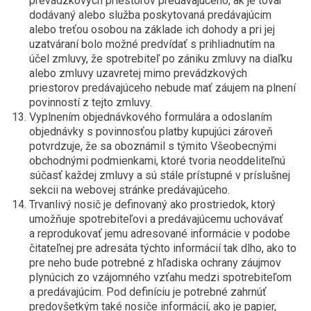
prevádzkových priestorov predávajúceho, ak je tovar
dodávaný alebo služba poskytovaná predávajúcim
alebo treťou osobou na základe ich dohody a pri jej
uzatváraní bolo možné predvídať s prihliadnutím na
účel zmluvy, že spotrebiteľ po zániku zmluvy na diaľku
alebo zmluvy uzavretej mimo prevádzkových
priestorov predávajúceho nebude mať záujem na plnení
povinností z tejto zmluvy.
Vyplnením objednávkového formulára a odoslaním
objednávky s povinnosťou platby kupujúci zároveň
potvrdzuje, že sa oboznámil s týmito Všeobecnými
obchodnými podmienkami, ktoré tvoria neoddeliteľnú
súčasť každej zmluvy a sú stále prístupné v príslušnej
sekcii na webovej stránke predávajúceho.
Trvanlivý nosič je definovaný ako prostriedok, ktorý
umožňuje spotrebiteľovi a predávajúcemu uchovávať
a reprodukovať jemu adresované informácie v podobe
čitateľnej pre adresáta týchto informácií tak dlho, ako to
pre neho bude potrebné z hľadiska ochrany záujmov
plynúcich zo vzájomného vzťahu medzi spotrebiteľom
a predávajúcim. Pod definíciu je potrebné zahrnúť
predovšetkým také nosiče informácií, ako je papier,