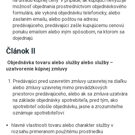
na úhradu kúpnej ceny. V prípade, ak kupujúci nevyužije
možnosť objednania prostredníctvom objednávkového
formulára, ale vykoná objednávku telefonicky, alebo
zaslaním emailu, alebo poštou na adresu
predávajúceho, predávajúci zašle kupujúcemu cenovú
ponuku emailom alebo iným spôsobom, na ktorom sa
dojednajú.
Článok II
Objednávka tovaru alebo služby alebo služby –
uzatvorenie kúpnej zmluvy
Predávajúci pred uzavretím zmluvy uzavretej na diaľku
alebo zmluvy uzavretej mimo prevádzkových
priestorov predávajúceho, alebo ak sa zmluva uzatvára
na základe objednávky spotrebiteľa, pred tým, ako
spotrebiteľ odošle objednávku, jasne a zrozumiteľne
oznámuje spotrebiteľovi:
hlavné vlastnosti tovaru alebo charakter služby v
rozsahu primeranom použitému prostriedku