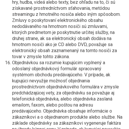
hry, hudba, videá alebo texty, bez ohľadu na to, či sú
získavané prostredníctvom sťahovania, metódou
streamingu z hmotného nosiča alebo iným spôsobom.
Zmluvy o poskytovaní elektronického obsahu
nedodávaného na hmotnom nosiči sú zmluvami,
ktorých predmetom je poskytnutie určitej služby, na
druhej strane, ak sa elektronický obsah dodáva na
hmotnom nosiči ako je CD alebo DVD, považuje sa
elektronický obsah zaznamenaný na tomto nosiči za
tovar v zmysle tohto zákona.
Objednávkou sa rozumie kupujúcim vyplnený a
odoslaný objednávkový formulár spracovaný
systémom obchodu predávajúceho. V prípade, ak
kupujúci nevyužije možnosť objednania
prostredníctvom objednávkového formulára v zmysle
predchádzajúcej vety, za objednávku sa považuje aj
telefonická objednávka, alebo objednávka zaslaná
emailom, faxom, alebo poštou na adresu
predávajúceho. Objednávka obsahuje informácie o
zákazníkovi a o objednanom produkte alebo službe. Na
základe objednávky sa zákazníkovi vygeneruje faktúra