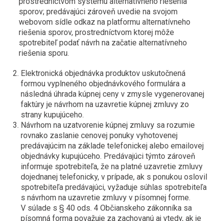
prostredníctvom systému alternatívneho riešenia
sporov; predávajúci zároveň uvedie na svojom
webovom sídle odkaz na platformu alternatívneho
riešenia sporov, prostredníctvom ktorej môže
spotrebiteľ podať návrh na začatie alternatívneho
riešenia sporu.
Elektronická objednávka produktov uskutočnená
formou vyplneného objednávkového formulára a
následná úhrada kúpnej ceny v zmysle vygenerovanej
faktúry je návrhom na uzavretie kúpnej zmluvy zo
strany kupujúceho.
Návrhom na uzatvorenie kúpnej zmluvy sa rozumie
rovnako zaslanie cenovej ponuky vyhotovenej
predávajúcim na základe telefonickej alebo emailovej
objednávky kupujúceho. Predávajúci týmto zároveň
informuje spotrebiteľa, že na platné uzavretie zmluvy
dojednanej telefonicky, v prípade, ak s ponukou oslovil
spotrebiteľa predávajúci, vyžaduje súhlas spotrebiteľa
s návrhom na uzavretie zmluvy v písomnej forme.
V súlade s § 40 ods. 4 Občianskeho zákonníka sa
písomná forma považuje za zachovanú aj vtedy, ak je