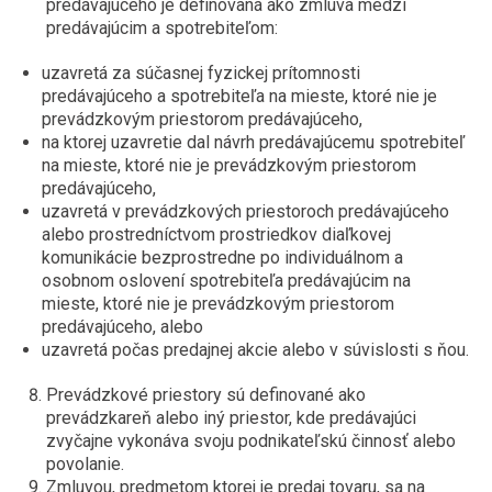
predávajúceho je definovaná ako zmluva medzi
predávajúcim a spotrebiteľom:
uzavretá za súčasnej fyzickej prítomnosti
predávajúceho a spotrebiteľa na mieste, ktoré nie je
prevádzkovým priestorom predávajúceho,
na ktorej uzavretie dal návrh predávajúcemu spotrebiteľ
na mieste, ktoré nie je prevádzkovým priestorom
predávajúceho,
uzavretá v prevádzkových priestoroch predávajúceho
alebo prostredníctvom prostriedkov diaľkovej
komunikácie bezprostredne po individuálnom a
osobnom oslovení spotrebiteľa predávajúcim na
mieste, ktoré nie je prevádzkovým priestorom
predávajúceho, alebo
uzavretá počas predajnej akcie alebo v súvislosti s ňou.
Prevádzkové priestory sú definované ako
prevádzkareň alebo iný priestor, kde predávajúci
zvyčajne vykonáva svoju podnikateľskú činnosť alebo
povolanie.
Zmluvou, predmetom ktorej je predaj tovaru, sa na