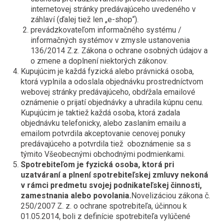
internetovej stránky predávajúceho uvedeného v
záhlaví (ďalej tiež len „e-shop“).
prevádzkovateľom informačného systému /
informačných systémov v zmysle ustanovenia
136/2014 Z.z. Zákona o ochrane osobných údajov a
o zmene a doplnení niektorých zákonov.
Kupujúcim je každá fyzická alebo právnická osoba,
ktorá vyplnila a odoslala objednávku prostredníctvom
webovej stránky predávajúceho, obdŕžala emailové
oznámenie o prijatí objednávky a uhradila kúpnu cenu.
Kupujúcim je taktiež každá osoba, ktorá zadala
objednávku telefonicky, alebo zaslaním emailu a
emailom potvrdila akceptovanie cenovej ponuky
predávajúceho a potvrdila tiež oboznámenie sa s
týmito Všeobecnými obchodnými podmienkami.
Spotrebiteľom je fyzická osoba, ktorá pri
uzatváraní a plnení spotrebiteľskej zmluvy nekoná
v rámci predmetu svojej podnikateľskej činnosti,
zamestnania alebo povolania.
Novelizáciou zákona č.
250/2007 Z. z. o ochrane spotrebiteľa, účinnou k
01.05.2014, boli z definície spotrebiteľa vylúčené