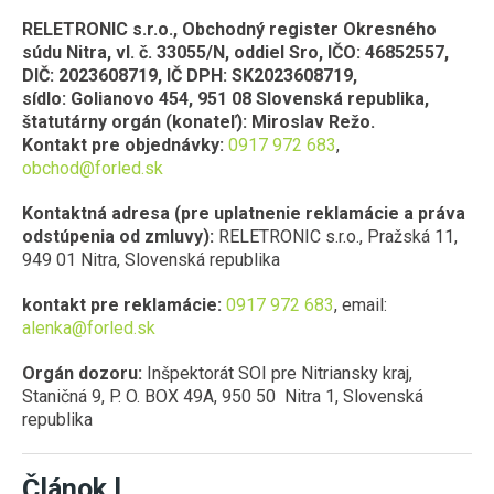
PANELY
RELETRONIC s.r.o., Obchodný register Okresného
VONKAJŠIE REFLEKTORY
VEĽKOOBCHOD S LED OSVETLENÍM
súdu Nitra, vl. č. 33055/N, oddiel Sro, IČO: 46852557,
LED PANELY
S POHYBOVÝM SENZOROM
EXTERIÉR
BLOG
DIČ: 2023608719, IČ DPH: SK2023608719,
DO KAZETOVÝCH STROPOV
sídlo: Golianovo 454, 951 08 Slovenská republika,
RGB REFLEKTORY
GARANCIA VRÁTENIA PEŇAZÍ
štatutárny orgán (konateľ): Miroslav Režo.
EXTERIÉR
DO SÁDROKARTÓNU
INTERIÉR
PRACOVNÉ REFLEKTORY A LAMPY
Kontakt pre objednávky:
0917 972 683
,
ZÁRUKY 3 A 5 ROKOV
NA FASÁDU
obchod@forled.sk
PRISADENÉ MINI PANELY
NA 12V A 24V A PRÍDAVNÉ LED SVETLÁ
LED SVIETIDLÁ DO INTERIÉRU
SO SENZOROM
PÁSY
PANELY NA 24V
Kontaktná adresa (pre uplatnenie reklamácie a práva
PRIEMYSELNÉ REFLEKTORY
BODOVÉ SVETLÁ (DO SADROKARTÓNU)
odstúpenia od zmluvy):
RELETRONIC s.r.o., Pražská 11,
ORIENTAČNÉ
STMIEVANIE LED
INTERIÉROVÉ REFLEKTORY (KOĽAJNICOVÉ)
949 01 Nitra, Slovenská republika
LED PÁSY
SVIETIDLÁ DO KÚPEĽNE
ŽIAROVKY
DO PODLAHY
RÁMY A ZÁVESY
DO VÝBUŠNÉHO PROSTREDIA
LED PÁSY NA 24V
kontakt pre reklamácie:
0917 972 683
, email:
SVIETIDLÁ DO KUCHYNE
STĹPIKY
alenka@forled.sk
LED ŽIAROVKY
PRÍSLUŠENSTVO K LED REFLEKTOROM
LED PÁSY NA 12V
TRUBICE
PRISADENÉ SVIETIDLÁ (STROPNICE)
ZÁHRADNÉ
GU10 (BODOVKA 230V)
Orgán dozoru:
Inšpektorát SOI pre Nitriansky kraj,
RGB PÁSY
ORIENTAČNÉ SVIETIDLÁ
SOLÁRNE
LED TRUBICE
Staničná 9, P. O. BOX 49A, 950 50 Nitra 1, Slovenská
MR16 (BODOVKA 12V)
ELEKTRO
ŠPECIÁLNE LED PÁSY
SO SENZOROM POHYBU
republika
POULIČNÉ OSVETLENIE
T8 (G13)
G4 (MINI ŽIAROVKA 12V)
NAPÁJACIE ZDROJE
STOLNÉ LAMPY
ELEKTRO
TELESÁ NA ŽIAROVKY
T5 (G5)
VÝPREDAJ
G9 (MINI ŽIAROVKA 230V)
Článok I
SPOJKY, KONEKTORY, KÁBLE
TELESÁ NA ŽIAROVKY