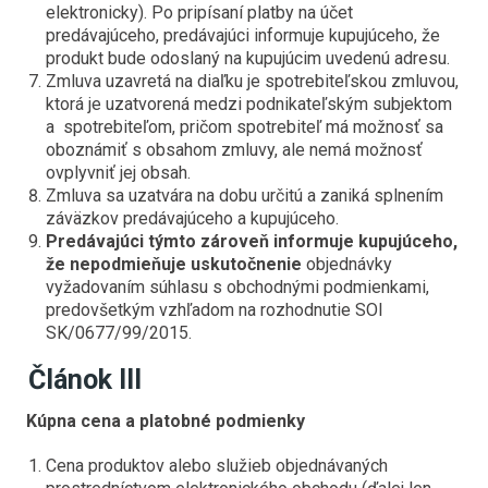
elektronicky). Po pripísaní platby na účet
predávajúceho, predávajúci informuje kupujúceho, že
produkt bude odoslaný na kupujúcim uvedenú adresu.
Zmluva uzavretá na diaľku je spotrebiteľskou zmluvou,
ktorá je uzatvorená medzi podnikateľským subjektom
a spotrebiteľom, pričom spotrebiteľ má možnosť sa
oboznámiť s obsahom zmluvy, ale nemá možnosť
ovplyvniť jej obsah.
Zmluva sa uzatvára na dobu určitú a zaniká splnením
záväzkov predávajúceho a kupujúceho.
Predávajúci týmto zároveň informuje kupujúceho,
že nepodmieňuje uskutočnenie
objednávky
vyžadovaním súhlasu s obchodnými podmienkami,
predovšetkým vzhľadom na rozhodnutie SOI
SK/0677/99/2015.
Článok III
Kúpna cena a platobné podmienky
Cena produktov alebo služieb objednávaných