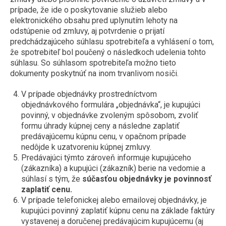
prípade, že ide o poskytovanie služieb alebo
elektronického obsahu pred uplynutím lehoty na
odstúpenie od zmluvy, aj potvrdenie o prijatí
predchádzajúceho súhlasu spotrebiteľa a vyhlásení o tom,
že spotrebiteľ bol poučený o následkoch udelenia tohto
súhlasu. So súhlasom spotrebiteľa možno tieto
dokumenty poskytnúť na inom trvanlivom nosiči.
V prípade objednávky prostredníctvom
objednávkového formulára „objednávka“, je kupujúci
povinný, v objednávke zvoleným spôsobom, zvoliť
formu úhrady kúpnej ceny a následne zaplatiť
predávajúcemu kúpnu cenu, v opačnom prípade
nedôjde k uzatvoreniu kúpnej zmluvy.
Predávajúci týmto zároveň informuje kupujúceho
(zákazníka) a kupujúci (zákazník) berie na vedomie a
súhlasí s tým, že
súčasťou objednávky je povinnosť
zaplatiť cenu.
V prípade telefonickej alebo emailovej objednávky, je
kupujúci povinný zaplatiť kúpnu cenu na základe faktúry
vystavenej a doručenej predávajúcim kupujúcemu (aj