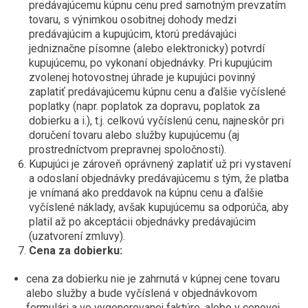
predávajúcemu kúpnu cenu pred samotným prevzatím
tovaru, s výnimkou osobitnej dohody medzi
predávajúcim a kupujúcim, ktorú predávajúci
jedniznačne písomne (alebo elektronicky) potvrdí
kupujúcemu, po vykonaní objednávky. Pri kupujúcim
zvolenej hotovostnej úhrade je kupujúci povinný
zaplatiť predávajúcemu kúpnu cenu a ďalšie vyčíslené
poplatky (napr. poplatok za dopravu, poplatok za
dobierku a i.), t.j. celkovú vyčíslenú cenu, najneskôr pri
doručení tovaru alebo služby kupujúcemu (aj
prostredníctvom prepravnej spoločnosti).
Kupujúci je zároveň oprávnený zaplatiť už pri vystavení
a odoslaní objednávky predávajúcemu s tým, že platba
je vnímaná ako preddavok na kúpnu cenu a ďalšie
vyčíslené náklady, avšak kupujúcemu sa odporúča, aby
platil až po akceptácii objednávky predávajúcim
(uzatvorení zmluvy).
Cena za dobierku:
cena za dobierku nie je zahrnutá v kúpnej cene tovaru
alebo služby a bude vyčíslená v objednávkovom
formulári a vo vygenerovanej faktúre, alebo v cenovej