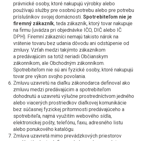
právnické osoby, ktoré nakupujú výrobky alebo
používajú služby pre osobnú potrebu alebo pre potrebu
príslušníkov svojej domácnosti.
Spotrebiteľom nie je
firemný zákazník
, teda zákazník, ktorý tovar nakupuje
na firmu (uvádza pri objednávke IČO, DIČ alebo IČ
DPH). Firemní zákazníci nemajú takisto nárok na
vrátenie tovaru bez udania dôvodu ani odstúpenie od
zmluvy. Vzťah medzi takýmto zákazníkom
a predávajúcim sa totiž neriadi Občianskym
zákonníkom, ale Obchodným zákonníkom.
Spotrebiteľom nie sú ani fyzické osoby, ktoré nakupujú
tovar pre výkon svojho povolania.
Zmluvu uzavretú na diaľku zákonodarca definoval ako
zmluvu medzi predávajúcim a spotrebiteľom
dohodnutú a uzavretú výlučne prostredníctvom jedného
alebo viacerých prostriedkov diaľkovej komunikácie
bez súčasnej fyzickej prítomnosti predávajúceho a
spotrebiteľa, najmä využitím webového sídla,
elektronickej pošty, telefónu, faxu, adresného listu
alebo ponukového katalógu.
Zmluva uzavretá mimo prevádzkových priestorov