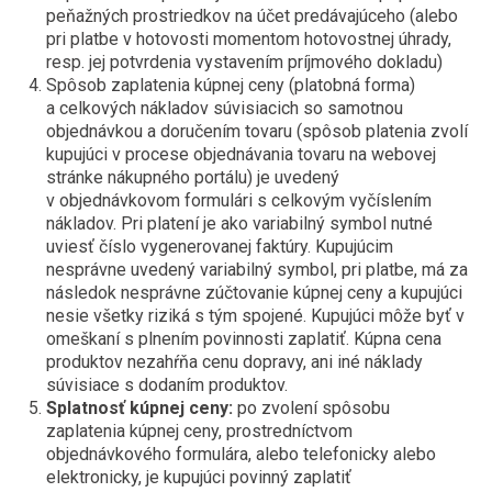
peňažných prostriedkov na účet predávajúceho (alebo
pri platbe v hotovosti momentom hotovostnej úhrady,
resp. jej potvrdenia vystavením príjmového dokladu)
Spôsob zaplatenia kúpnej ceny (platobná forma)
a celkových nákladov súvisiacich so samotnou
objednávkou a doručením tovaru (spôsob platenia zvolí
kupujúci v procese objednávania tovaru na webovej
stránke nákupného portálu) je uvedený
v objednávkovom formulári s celkovým vyčíslením
nákladov. Pri platení je ako variabilný symbol nutné
uviesť číslo vygenerovanej faktúry. Kupujúcim
nesprávne uvedený variabilný symbol, pri platbe, má za
následok nesprávne zúčtovanie kúpnej ceny a kupujúci
nesie všetky riziká s tým spojené. Kupujúci môže byť v
omeškaní s plnením povinnosti zaplatiť. Kúpna cena
produktov nezahŕňa cenu dopravy, ani iné náklady
súvisiace s dodaním produktov.
Splatnosť kúpnej ceny:
po zvolení spôsobu
zaplatenia kúpnej ceny, prostredníctvom
objednávkového formulára, alebo telefonicky alebo
elektronicky, je kupujúci povinný zaplatiť