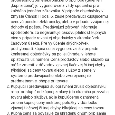
prostredníctvom elektronického obchodu (ďalej len
„kúpna cena“) je vygenerovaná vždy špeciálne pre
každého jedného zákazníka. V prípade objednávky v
zmysle Článok II ods. 6, zašle predávajúci kupujúcemu
cenovú ponuku elektronicky, alebo v prípade vzájomnej
dohody aj poštou. Predávajúci zároveň informuje
spotrebiteľa, že negarantuje časovú platnosť kúpnych
cien v prípade rovnakej objednávky v akomkoľvek
časovom úseku. Pre vylúčenie akýchkoľvek
pochybností, kúpna cena vygenerovaná v prípade
konkrétnej objednávky sa po jej úhrade, v lehote
splatnosti, už nemení. Cena produktov alebo služieb sa
môže zmeniť z dôvodov zjavnej tlačovej či inej chyby
týkajúcej sa ceny tovaru alebo služby zistenej v
systéme predávajúceho alebo zverejnenej na
predmetnom e-shope pri tovare.
Kupujúci i predávajúci sú oprávnení zrušiť objednávku,
resp. odstúpiť od kúpnej zmluvy (do okamihu prevzatia
tovaru alebo služby), ak je kupujúcemu oznámená
zmena kúpnej ceny niektorej položky v dôsledku
zjavnej tlačovej či inej chyby týkajúcej sa ceny tovaru.
Kúpna cena sa považuje za uhradenú dňom pripísania