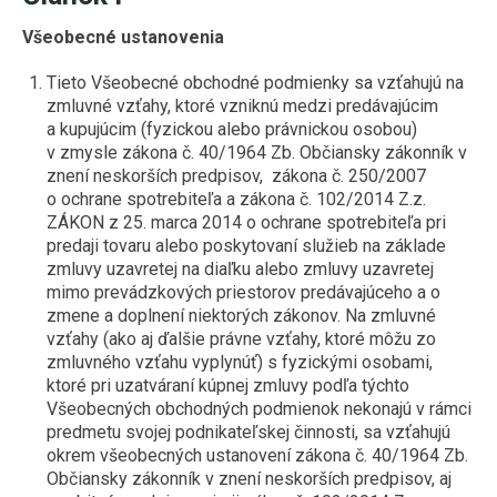
ZÁSUVKY DO NÁBYTKU
2G11 (DO POULIČNÝCH LÁMP)
E27 (KLASICKÝ ZÁVIT)
HLINÍKOVÉ LIŠTY
Všeobecné ustanovenia
NÚDZOVÉ OSVETLENIE
SENZORY
POTRAVINÁRSKE LED TRUBICE
E14 (MALÝ ZÁVIT)
OVLÁDAČE A STMIEVAČE
VISIACE LAMPY
STMIEVANIE
Tieto Všeobecné obchodné podmienky sa vzťahujú na
PRACHOTESNÉ SVIETIDLÁ
PÄTICE A RÁMIKY
LED MODULY DO SVETELNÝCH REKLÁM
zmluvné vzťahy, ktoré vzniknú medzi predávajúcim
NÁSTENNÉ
RF SPÍNANIE
LINEÁRNE SVIETIDLÁ
a kupujúcim (fyzickou alebo právnickou osobou)
ŽIAROVKY DO VEREJNÉHO OSVETLENIA
v zmysle zákona č. 40/1964 Zb. Občiansky zákonník v
SMART
GERMICÍDNE LAMPY
INÉ ŽIAROVKY (MR11, AR111, GU11)
znení neskorších predpisov, zákona č. 250/2007
LED NAPÁJACIE ZDROJE
o ochrane spotrebiteľa a zákona č. 102/2014 Z.z.
TRUBICOVÉ SVIETIDLÁ INTERIÉROVÉ
LED MODULY (DO STROPNÍC)
ZÁKON z 25. marca 2014 o ochrane spotrebiteľa pri
SPOJKY NA 230V
predaji tovaru alebo poskytovaní služieb na základe
zmluvy uzavretej na diaľku alebo zmluvy uzavretej
VYCHYTÁVKY
mimo prevádzkových priestorov predávajúceho a o
LAPAČE HMYZU
zmene a doplnení niektorých zákonov. Na zmluvné
vzťahy (ako aj ďalšie právne vzťahy, ktoré môžu zo
LED DEKORÁCIE
zmluvného vzťahu vyplynúť) s fyzickými osobami,
ktoré pri uzatváraní kúpnej zmluvy podľa týchto
Všeobecných obchodných podmienok nekonajú v rámci
predmetu svojej podnikateľskej činnosti, sa vzťahujú
okrem všeobecných ustanovení zákona č. 40/1964 Zb.
Občiansky zákonník v znení neskorších predpisov, aj