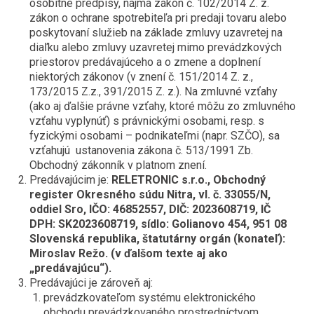
osobitné predpisy, najmä zákon č. 102/2014 Z. z.
zákon o ochrane spotrebiteľa pri predaji tovaru alebo
poskytovaní služieb na základe zmluvy uzavretej na
diaľku alebo zmluvy uzavretej mimo prevádzkových
priestorov predávajúceho a o zmene a doplnení
niektorých zákonov (v znení č. 151/2014 Z. z.,
173/2015 Z.z., 391/2015 Z. z.). Na zmluvné vzťahy
(ako aj ďalšie právne vzťahy, ktoré môžu zo zmluvného
vzťahu vyplynúť) s právnickými osobami, resp. s
fyzickými osobami – podnikateľmi (napr. SZČO), sa
vzťahujú ustanovenia zákona č. 513/1991 Zb.
Obchodný zákonník v platnom znení.
Predávajúcim je:
RELETRONIC s.r.o., Obchodný
register Okresného súdu Nitra, vl. č. 33055/N,
oddiel Sro, IČO: 46852557, DIČ: 2023608719, IČ
DPH: SK2023608719, sídlo: Golianovo 454, 951 08
Slovenská republika, štatutárny orgán (konateľ):
Miroslav Režo. (v ďalšom texte aj ako
„predávajúcu“).
Predávajúci je zároveň aj:
prevádzkovateľom systému elektronického
obchodu prevádzkovaného prostredníctvom