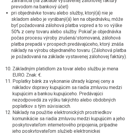
zahraničia (na základe vystavenej zálohovej faktúry
prevodom na bankový účet)
pri objednávke tovaru alebo služby, ktorý(á) nie je
skladom alebo je vyrábaný(á) len na objednávku, môže
byť požadovaná zálohová platba vopred a to vo výške
50% z ceny tovaru alebo služby. Pokiaľ je objednávka
počas procesu výroby zrušená/stornovaná, zálohová
platba prepadá v prospech predávajúceho, ktorý znáša
náklady na výrobu objednaného tovaru. (Zálohová platba
je požadovaná na základe vystavenej zálohovej faktúry).
Základným platidlom za tovar alebo službu je mena
EURO. Znak: €.
Poplatky bánk za vykonanie úhrady kúpnej ceny a
nákladov dopravy kupujúcim sa riadia zmluvou medzi
kupujúcim a bankou kupujúceho. Predávajúci
nezodpovedá za výšku takýchto alebo obdobných
poplatkov s tým súvisiacich.
Náklady na použitie elektronických prostriedkov
komunikácie sa riadia zmluvou medzi kupujúcim a jeho
poskytovateľom internetového pripojenia, prípadne
jeho poskytovateľom služieb elektronickej