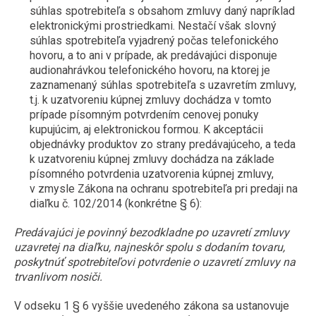
súhlas spotrebiteľa s obsahom zmluvy daný napríklad
elektronickými prostriedkami. Nestačí však slovný
súhlas spotrebiteľa vyjadrený počas telefonického
hovoru, a to ani v prípade, ak predávajúci disponuje
audionahrávkou telefonického hovoru, na ktorej je
zaznamenaný súhlas spotrebiteľa s uzavretím zmluvy,
t.j. k uzatvoreniu kúpnej zmluvy dochádza v tomto
prípade písomným potvrdením cenovej ponuky
kupujúcim, aj elektronickou formou. K akceptácii
objednávky produktov zo strany predávajúceho, a teda
k uzatvoreniu kúpnej zmluvy dochádza na základe
písomného potvrdenia uzatvorenia kúpnej zmluvy,
v zmysle Zákona na ochranu spotrebiteľa pri predaji na
diaľku č. 102/2014 (konkrétne § 6):
Predávajúci je povinný bezodkladne po uzavretí zmluvy
uzavretej na diaľku, najneskôr spolu s dodaním tovaru,
poskytnúť spotrebiteľovi potvrdenie o uzavretí zmluvy na
trvanlivom nosiči.
V odseku 1 § 6 vyššie uvedeného zákona sa ustanovuje