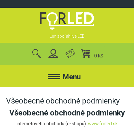
Skip
to
content
Len spoľahlivé LED
0
KS
nájsť
produkty
Menu
FORLED
Všeobecné obchodné podmienky
Všeobecné obchodné podmienky
FORLED
REFLEKTORY
internetového obchodu (e-shopu):
www.forled.sk
KONTAKT
LED REFLEKTORY
O NÁS