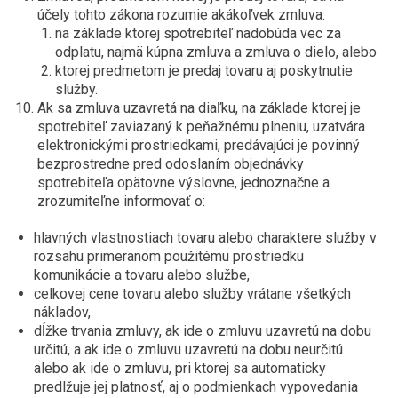
účely tohto zákona rozumie akákoľvek zmluva:
na základe ktorej spotrebiteľ nadobúda vec za
odplatu, najmä kúpna zmluva a zmluva o dielo, alebo
ktorej predmetom je predaj tovaru aj poskytnutie
služby.
Ak sa zmluva uzavretá na diaľku, na základe ktorej je
spotrebiteľ zaviazaný k peňažnému plneniu, uzatvára
elektronickými prostriedkami, predávajúci je povinný
bezprostredne pred odoslaním objednávky
spotrebiteľa opätovne výslovne, jednoznačne a
zrozumiteľne informovať o:
hlavných vlastnostiach tovaru alebo charaktere služby v
rozsahu primeranom použitému prostriedku
komunikácie a tovaru alebo službe,
celkovej cene tovaru alebo služby vrátane všetkých
nákladov,
dĺžke trvania zmluvy, ak ide o zmluvu uzavretú na dobu
určitú, a ak ide o zmluvu uzavretú na dobu neurčitú
alebo ak ide o zmluvu, pri ktorej sa automaticky
predlžuje jej platnosť, aj o podmienkach vypovedania