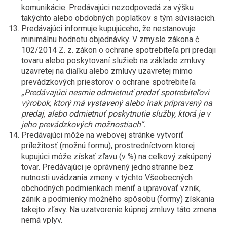
komunikácie. Predávajúci nezodpovedá za výšku
takýchto alebo obdobných poplatkov s tým súvisiacich.
Predávajúci informuje kupujúceho, že nestanovuje
minimálnu hodnotu objednávky. V zmysle zákona č.
102/2014 Z. z. zákon o ochrane spotrebiteľa pri predaji
tovaru alebo poskytovaní služieb na základe zmluvy
uzavretej na diaľku alebo zmluvy uzavretej mimo
prevádzkových priestorov o ochrane spotrebiteľa
„Predávajúci nesmie odmietnuť predať spotrebiteľovi
výrobok, ktorý má vystavený alebo inak pripravený na
predaj, alebo odmietnuť poskytnutie služby, ktorá je v
jeho prevádzkových možnostiach“.
Predávajúci môže na webovej stránke vytvoriť
príležitosť (možnú formu), prostredníctvom ktorej
kupujúci môže získať zľavu (v %) na celkový zakúpený
tovar. Predávajúci je oprávnený jednostranne bez
nutnosti uvádzania zmeny v týchto Všeobecných
obchodných podmienkach meniť a upravovať vznik,
zánik a podmienky možného spôsobu (formy) získania
takejto zľavy. Na uzatvorenie kúpnej zmluvy táto zmena
nemá vplyv.