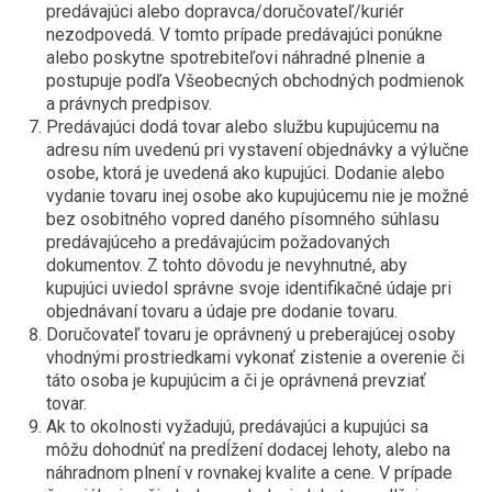
predávajúci alebo dopravca/doručovateľ/kuriér
nezodpovedá. V tomto prípade predávajúci ponúkne
alebo poskytne spotrebiteľovi náhradné plnenie a
postupuje podľa Všeobecných obchodných podmienok
a právnych predpisov.
Predávajúci dodá tovar alebo službu kupujúcemu na
adresu ním uvedenú pri vystavení objednávky a výlučne
osobe, ktorá je uvedená ako kupujúci. Dodanie alebo
vydanie tovaru inej osobe ako kupujúcemu nie je možné
bez osobitného vopred daného písomného súhlasu
predávajúceho a predávajúcim požadovaných
dokumentov. Z tohto dôvodu je nevyhnutné, aby
kupujúci uviedol správne svoje identifikačné údaje pri
objednávaní tovaru a údaje pre dodanie tovaru.
Doručovateľ tovaru je oprávnený u preberajúcej osoby
vhodnými prostriedkami vykonať zistenie a overenie či
táto osoba je kupujúcim a či je oprávnená prevziať
tovar.
Ak to okolnosti vyžadujú, predávajúci a kupujúci sa
môžu dohodnúť na predĺžení dodacej lehoty, alebo na
náhradnom plnení v rovnakej kvalite a cene. V prípade