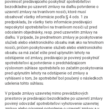
povinnosť predávajúceho poskytnúť spotrebiteľovi
bezodkladne po uzavretí zmluvy na diaľku potvrdenie o
uzavretí zmluvy na trvanlivom nosiči, ktoré musí
obsahovať všetky informácie podľa § 4 ods. 1 za
predpokladu, že všetky tieto informácie predávajúci
neposkytol spotrebiteľovi na trvanlivom nosiči už pred
odoslaním objednávky, resp. pred uzavretím zmluvy na
diaľku. V prípade, že predmetnom zmluvy je poskytovanie
služieb alebo elektronického obsahu inak ako na hmotnom
nosiči, pričom poskytovanie služieb alebo elektronického
obsahu sa má začať ešte pred uplynutím lehoty na
odstúpenie od zmluvy, predávajúci je povinný poskytnúť
spotrebiteľovi aj potvrdenie o predchádzajúcom
výslovnom súhlase spotrebiteľa so začatím poskytovania
pred uplynutím lehoty na odstúpenie od zmluvy a
vyhlásení o tom, že spotrebiteľ bol poučený o následkoch
udelenia tohto súhlasu.
V prípade zmluvy uzavretej mimo prevádzkových
priestorov je predávajúci bezodkladne po uzavretí zmluvy
povinný odovzdať spotrebiteľovi vyhotovenie uzavretej
zmluvy alebo písomné potvrdenie o uzavretí zmluvy a v