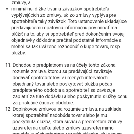
zmluvy, a
minimálnej dĺžke trvania záväzkov spotrebiteľa
vyplývajúcich zo zmluvy, ak zo zmluvy vyplýva pre
spotrebiteľa taký záväzok. Toto ustanovenie ukladajúce
predávajúcemu opätovnú informačnú povinnosť má
slúžiť na to, aby si spotrebiteľ pred dokončením svojej
objednávky dôkladne prečítal podstatné informácie a
mohol sa tak uvážene rozhodnúť o kúpe tovaru, resp.
služby.
Dohodou o predplatnom sa na účely tohto zákona
rozumie zmluva, ktorou sa predávajúci zaväzuje
dodávať spotrebiteľovi v určených intervaloch
objednaný tovar alebo poskytovať službu počas
predplateného obdobia a spotrebiteľ sa zaväzuje
zaplatiť za túto dodávku alebo poskytnutie služby cenu
za príslušné časové obdobie.
Doplnkovou zmluvou sa rozumie zmluva, na základe
ktorej spotrebiteľ nadobúda tovar alebo je mu
poskytnutá služba, ktorá súvisí s predmetom zmluvy
uzavretej na diaľku alebo zmluvy uzavretej mimo