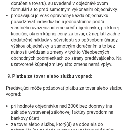
doručenia tovaru), sú uvedené v objednávkovom
formulári a to pred samotným vykonaním objednávky.
predávajúci je však oprávnený každú objednávku
posudzovať individuálne a jednostranne podľa
vlastného uváženia interne určiť objednávku, pri ktorej
kupujúci, okrem kúpnej ceny za tovar, už neplatí žiadne
dodatočné náklady v súvislosti so spôsobom úhrady,
výškou objednávky a samotným doručením a to bez
nutnosti uvádzania zmeny v týchto Všeobecných
obchodných podmienkach zo strany predávajúceho. Na
uzatvorené kúpnej zmluvy táto zmena nemá vplyv.
Platba za tovar alebo službu vopred:
Predávajúci môže požadovať platbu za tovar alebo službu
vopred:
pri hodnote objednávke nad 200€ bez dopravy (na
základe vystavenej zálohovej faktúry prevodom na
bankový účet)
za tovar alebo službu, ktorý(á) sa odosiela do