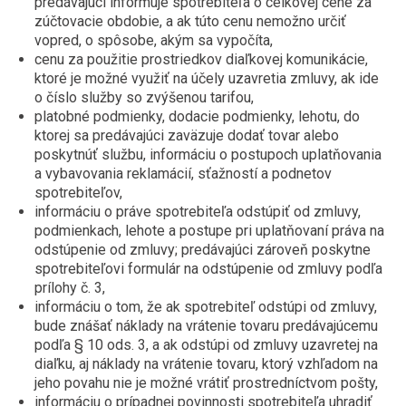
predávajúci informuje spotrebiteľa o celkovej cene za
zúčtovacie obdobie, a ak túto cenu nemožno určiť
vopred, o spôsobe, akým sa vypočíta,
cenu za použitie prostriedkov diaľkovej komunikácie,
ktoré je možné využiť na účely uzavretia zmluvy, ak ide
o číslo služby so zvýšenou tarifou,
platobné podmienky, dodacie podmienky, lehotu, do
ktorej sa predávajúci zaväzuje dodať tovar alebo
poskytnúť službu, informáciu o postupoch uplatňovania
a vybavovania reklamácií, sťažností a podnetov
spotrebiteľov,
informáciu o práve spotrebiteľa odstúpiť od zmluvy,
podmienkach, lehote a postupe pri uplatňovaní práva na
odstúpenie od zmluvy; predávajúci zároveň poskytne
spotrebiteľovi formulár na odstúpenie od zmluvy podľa
prílohy č. 3,
informáciu o tom, že ak spotrebiteľ odstúpi od zmluvy,
bude znášať náklady na vrátenie tovaru predávajúcemu
podľa § 10 ods. 3, a ak odstúpi od zmluvy uzavretej na
diaľku, aj náklady na vrátenie tovaru, ktorý vzhľadom na
jeho povahu nie je možné vrátiť prostredníctvom pošty,
informáciu o prípadnej povinnosti spotrebiteľa uhradiť