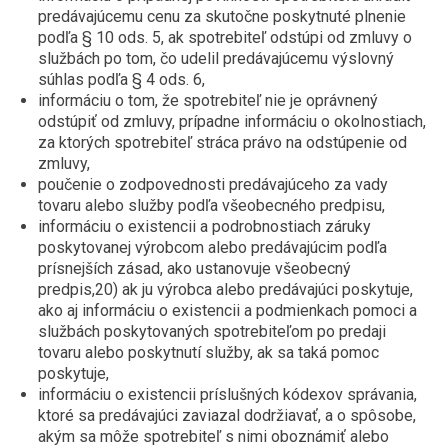
predávajúcemu cenu za skutočne poskytnuté plnenie
podľa § 10 ods. 5, ak spotrebiteľ odstúpi od zmluvy o
službách po tom, čo udelil predávajúcemu výslovný
súhlas podľa § 4 ods. 6,
informáciu o tom, že spotrebiteľ nie je oprávnený
odstúpiť od zmluvy, prípadne informáciu o okolnostiach,
za ktorých spotrebiteľ stráca právo na odstúpenie od
zmluvy,
poučenie o zodpovednosti predávajúceho za vady
tovaru alebo služby podľa všeobecného predpisu,
informáciu o existencii a podrobnostiach záruky
poskytovanej výrobcom alebo predávajúcim podľa
prísnejších zásad, ako ustanovuje všeobecný
predpis,20) ak ju výrobca alebo predávajúci poskytuje,
ako aj informáciu o existencii a podmienkach pomoci a
službách poskytovaných spotrebiteľom po predaji
tovaru alebo poskytnutí služby, ak sa taká pomoc
poskytuje,
informáciu o existencii príslušných kódexov správania,
ktoré sa predávajúci zaviazal dodržiavať, a o spôsobe,
akým sa môže spotrebiteľ s nimi oboznámiť alebo