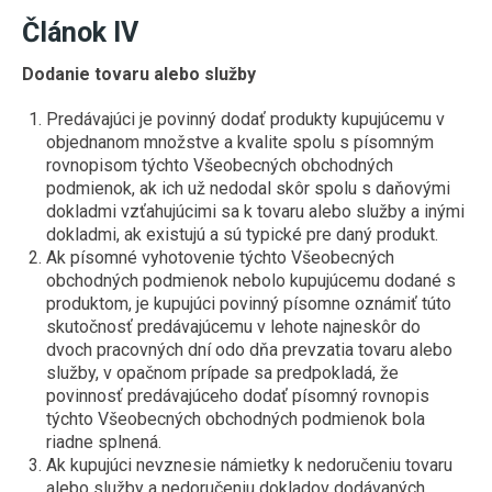
Článok IV
Dodanie tovaru alebo služby
Predávajúci je povinný dodať produkty kupujúcemu v
objednanom množstve a kvalite spolu s písomným
rovnopisom týchto Všeobecných obchodných
podmienok, ak ich už nedodal skôr spolu s daňovými
dokladmi vzťahujúcimi sa k tovaru alebo služby a inými
dokladmi, ak existujú a sú typické pre daný produkt.
Ak písomné vyhotovenie týchto Všeobecných
obchodných podmienok nebolo kupujúcemu dodané s
produktom, je kupujúci povinný písomne oznámiť túto
skutočnosť predávajúcemu v lehote najneskôr do
dvoch pracovných dní odo dňa prevzatia tovaru alebo
služby, v opačnom prípade sa predpokladá, že
povinnosť predávajúceho dodať písomný rovnopis
týchto Všeobecných obchodných podmienok bola
riadne splnená.
Ak kupujúci nevznesie námietky k nedoručeniu tovaru
alebo služby a nedoručeniu dokladov dodávaných