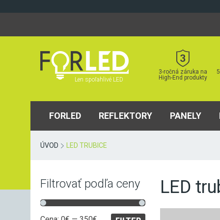
Skip
to
content
3-ročná záruka na
5
High-End produkty
Len spoľahlivé LED
FORLED
REFLEKTORY
PANELY
ÚVOD
LED TRUBICE
LED tru
Filtrovať podľa ceny
Minimálna
Maximálna
Cena:
0€
—
350€