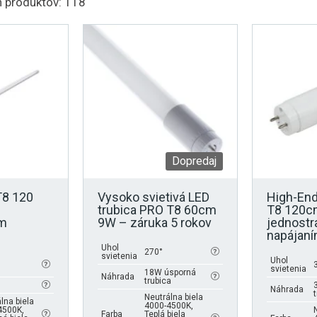
 produktov: 118
Dopredaj
T8 120
Vysoko svietivá LED
High-End
trubica PRO T8 60cm
T8 120c
ým
9W – záruka 5 rokov
jednost
napájan
Uhol
270°
svietenia
Uhol
svietenia
18W úsporná
Náhrada
trubica
Náhrada
Neutrálna biela
lna biela
4000-4500K,
4500K,
Farba
Teplá biela