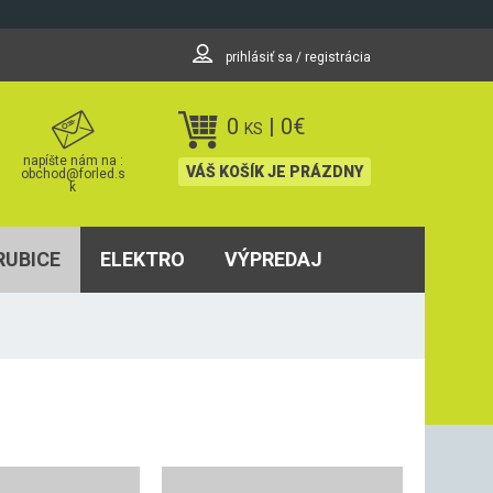
prihlásiť sa / registrácia
0
|
0
€
KS
napíšte nám na :
VÁŠ KOŠÍK JE PRÁZDNY
obchod@forled.s
k
RUBICE
ELEKTRO
VÝPREDAJ