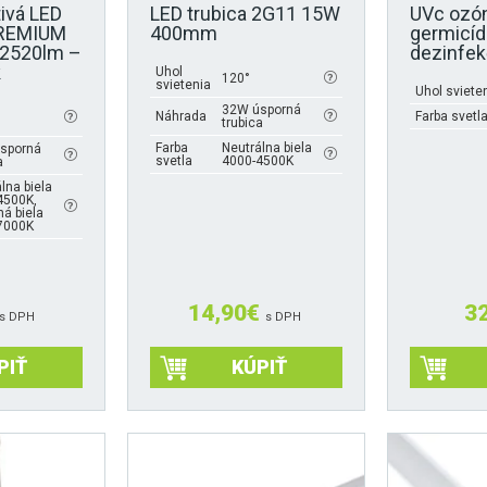
ivá LED
LED trubica 2G11 15W
UVc ozó
PREMIUM
400mm
germicí
2520lm –
dezinfek
k
Uhol
120°
svietenia
Uhol sviete
32W úsporná
Náhrada
Farba svetl
trubica
Farba
Neutrálna biela
sporná
svetla
4000-4500K
a
lna biela
4500K,
á biela
7000K
14,90
€
3
s DPH
s DPH
PIŤ
KÚPIŤ
Tento
produkt
má
viacero