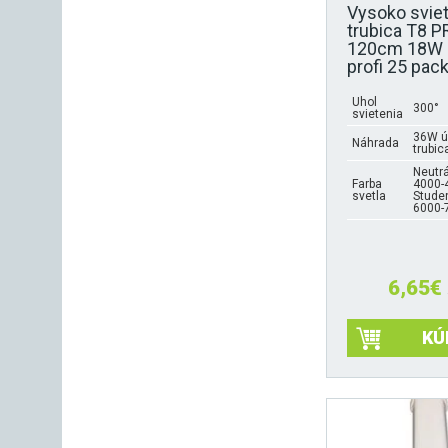
Vysoko sviet
trubica T8 
120cm 18W 
profi 25 pac
Uhol
300°
svietenia
36W ú
Náhrada
trubic
Neutrá
Farba
4000-
svetla
Studen
6000-
6,65
€
KÚ
Tento
produkt
má
viacero