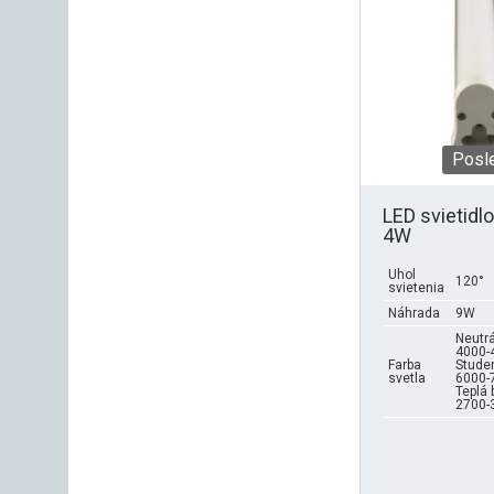
variantov.
Možnosti
si
môžete
vybrať
na
stránke
Posl
produktu.
LED svietidl
4W
Uhol
120°
svietenia
Náhrada
9W
Neutrá
4000-
Farba
Studen
svetla
6000-
Teplá 
2700-