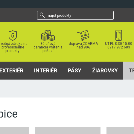
nájsť
produkty
-ročná záruka na
30-dňová
doprava ZDARMA
UT-PI: 8:30-15:00
profesionálne
garancia vrátenia
nad 90€
0917 972 683
produkty.
peňazí
EXTERIÉR
INTERIÉR
PÁSY
ŽIAROVKY
T
bice