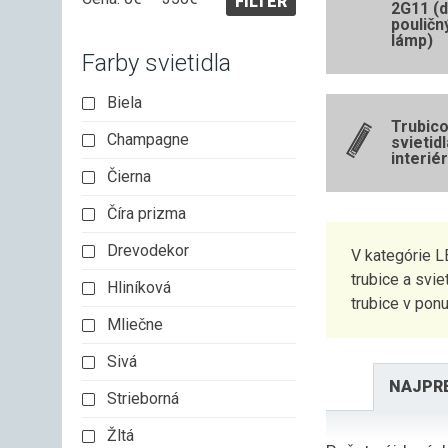
FILTER
2G11 (
cena
cena
pouličn
lámp)
Farby svietidla
Biela
Trubic
Champagne
svietidl
interié
Čierna
Číra prizma
Drevodekor
V kategórie L
trubice a svi
Hliníková
trubice v pon
Mliečne
Sivá
NAJPR
Strieborná
Žltá