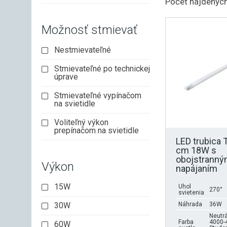
Počet nájdených
Možnosť stmievať
Nestmievateľné
Stmievateľné po technickej
úprave
Stmievateľné vypínačom
na svietidle
Voliteľný výkon
prepínačom na svietidle
LED trubica 
cm 18W s
obojstrann
Výkon
napájaním
15W
Uhol
270°
svietenia
30W
Náhrada
36W
Neutrá
Farba
4000-
60W