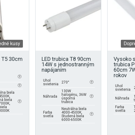
variantov.
Možnosti
si
môžete
vybrať
na
stránke
edné kusy
Dopre
produktu.
o T5 30cm
LED trubica T8 90cm
Vysoko s
14W s jednostranným
trubica 
napájaním
60cm 7W
rokov
Uhol
270°
svietenia
Uhol
svietenia
130W
lna biela
halogénu, 36W
4500K,
Náhrada
úsporná
Náhrada
á biela
trubica
7000K,
biela
Farba
Neutrálna biela
3000K
svetla
Farba
4000-4500K,
svetla
Studená biela
6000-6500K