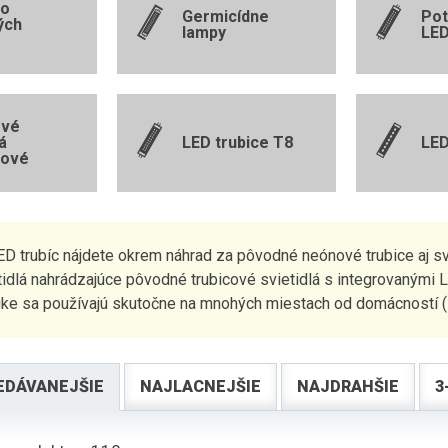
do
Germicídne
Pot
ých
lampy
LED
ové
á
LED trubice T8
LED
rové
ED trubíc nájdete okrem náhrad za pôvodné neónové trubice aj sv
etidlá nahrádzajúce pôvodné trubicové svietidlá s integrovanými 
uke sa používajú skutočne na mnohých miestach od domácností ( o
EDÁVANEJŠIE
NAJLACNEJŠIE
NAJDRAHŠIE
3