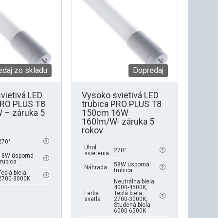
variantov.
Možnosti
si
môžete
vybrať
na
stránke
daj zo skladu
Dopredaj
produktu.
vietivá LED
Vysoko svietivá LED
PRO PLUS T8
trubica PRO PLUS T8
 – záruka 5
150cm 16W
160lm/W- záruka 5
rokov
270°
Uhol
270°
svietenia
18W úsporná
trubica
58W úsporná
Náhrada
trubica
Teplá biela
2700-3000K
Neutrálna biela
4000-4500K,
Farba
Teplá biela
svetla
2700-3000K,
Studená biela
6000-6500K