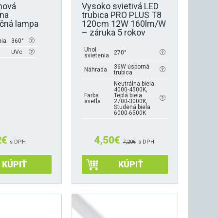
nová
Vysoko svietivá LED
dna
trubica PRO PLUS T8
čná lampa
120cm 12W 160lm/W
– záruka 5 rokov
nia
360°
Uhol
a
UVc
270°
svietenia
36W úsporná
Náhrada
trubica
Neutrálna biela
4000-4500K,
Farba
Teplá biela
svetla
2700-3000K,
Studená biela
6000-6500K
2
€
4,50
€
s DPH
7,20
€
s DPH
KÚPIŤ
KÚPIŤ
Tento
produkt
má
viacero