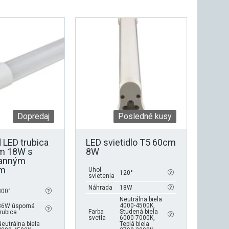
Dopredaj
Posledné kusy
 LED trubica
LED svietidlo T5 60cm
m 18W s
8W
ranným
ím
Uhol
120°
svietenia
Náhrada
18W
300°
Neutrálna biela
4000-4500K,
36W úsporná
Farba
Studená biela
trubica
svetla
6000-7000K,
Neutrálna biela
Teplá biela