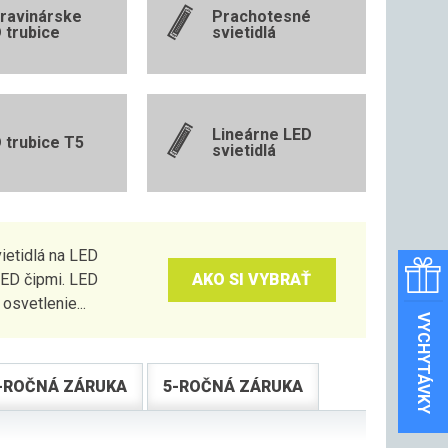
ravinárske
Prachotesné
 trubice
svietidlá
Lineárne LED
 trubice T5
svietidlá
ietidlá na LED
LED čipmi. LED
AKO SI VYBRAŤ
svetlenie...
VYCHYTÁVKY
-ROČNÁ ZÁRUKA
5-ROČNÁ ZÁRUKA