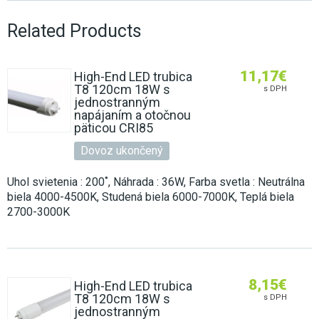
Related Products
11,17
€
High-End LED trubica
T8 120cm 18W s
s DPH
jednostranným
napájaním a otočnou
päticou CRI85
Dovoz ukončený
Uhol svietenia : 200˚, Náhrada : 36W, Farba svetla : Neutrálna
biela 4000-4500K, Studená biela 6000-7000K, Teplá biela
2700-3000K
8,15
€
High-End LED trubica
T8 120cm 18W s
s DPH
jednostranným