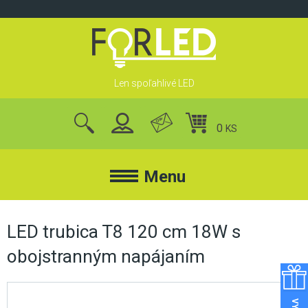
Skip
to
content
Len spoľahlivé LED
0
KS
nájsť
produkty
Menu
FORLED
LED trubica T8 120 cm 18W s
obojstranným napájaním
FORLED
REFLEKTORY
KONTAKT
LED REFLEKTORY
O NÁS