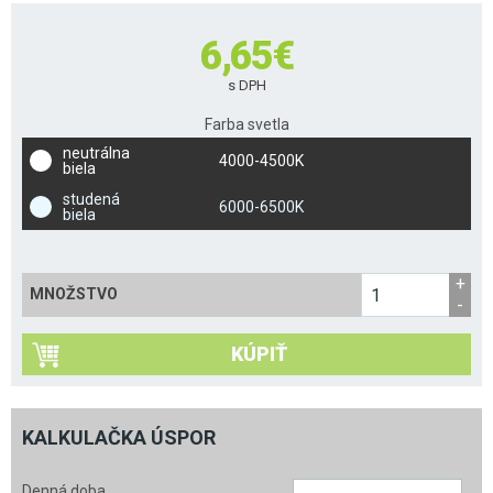
6,65
€
s DPH
Farba svetla
neutrálna
4000-4500K
biela
studená
6000-6500K
biela
MNOŽSTVO
KÚPIŤ
KALKULAČKA ÚSPOR
Denná doba