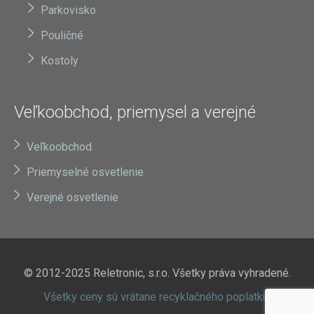
Parkovisko
Pouličné
Kostoly
Veľkoobchod, priemysel a verejné
Veľkoobchod
Priemyselné osvetlenie
Verejné osvetlenie
© 2012-2025 Reletronic, s.r.o. Všetky práva vyhradené.
Všetky ceny sú vrátane recyklačného poplatku.