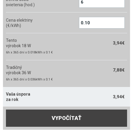
svietenia (hod.)
Cena elektriny
(€/kWh)
Tento
3,94
€
výrobok 18 W
6h x 365 dní x 0.018kWh x 0.1 €
Tradičný
7,88
€
výrobok 36 W
6h x 365 dní x 0.036kWh x 0.1 €
Vaša úspora
3,94
€
za rok
VYPOČÍTAŤ