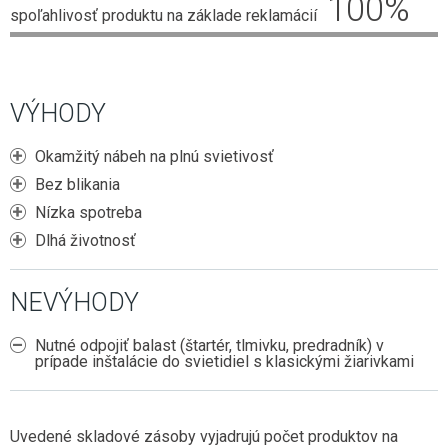
100
%
ZÁSUVKY DO NÁBYTKU
2G11 (DO POULIČNÝCH LÁMP)
spoľahlivosť produktu na základe reklamácií
E27 (KLASICKÝ ZÁVIT)
HLINÍKOVÉ LIŠTY
NÚDZOVÉ OSVETLENIE
SENZORY
POTRAVINÁRSKE LED TRUBICE
E14 (MALÝ ZÁVIT)
OVLÁDAČE A STMIEVAČE
VISIACE LAMPY
STMIEVANIE
PRACHOTESNÉ SVIETIDLÁ
PÄTICE A RÁMIKY
LED MODULY DO SVETELNÝCH REKLÁM
NÁSTENNÉ
RF SPÍNANIE
VÝHODY
LINEÁRNE SVIETIDLÁ
ŽIAROVKY DO VEREJNÉHO OSVETLENIA
SMART
GERMICÍDNE LAMPY
INÉ ŽIAROVKY (MR11, AR111, GU11)
Okamžitý nábeh na plnú svietivosť
LED NAPÁJACIE ZDROJE
TRUBICOVÉ SVIETIDLÁ INTERIÉROVÉ
Bez blikania
LED MODULY (DO STROPNÍC)
SPOJKY NA 230V
Nízka spotreba
Dlhá životnosť
VYCHYTÁVKY
LAPAČE HMYZU
NEVÝHODY
LED DEKORÁCIE
Nutné odpojiť balast (štartér, tlmivku, predradník) v
prípade inštalácie do svietidiel s klasickými žiarivkami
Uvedené skladové zásoby vyjadrujú počet produktov na