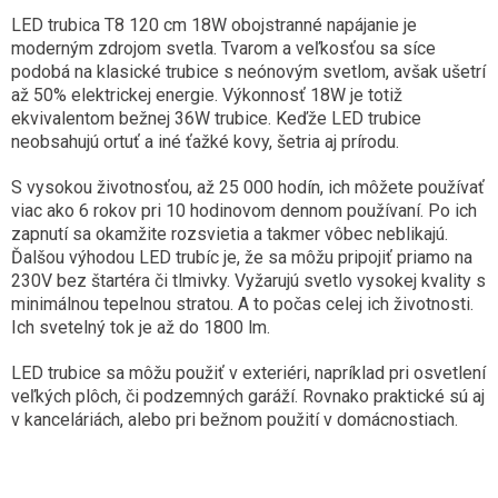
LED trubica T8 120 cm 18W obojstranné napájanie je
moderným zdrojom svetla. Tvarom a veľkosťou sa síce
podobá na klasické trubice s neónovým svetlom, avšak ušetrí
až 50% elektrickej energie. Výkonnosť 18W je totiž
ekvivalentom bežnej 36W trubice. Keďže LED trubice
neobsahujú ortuť a iné ťažké kovy, šetria aj prírodu.
S vysokou životnosťou, až 25 000 hodín, ich môžete používať
viac ako 6 rokov pri 10 hodinovom dennom používaní. Po ich
zapnutí sa okamžite rozsvietia a takmer vôbec neblikajú.
Ďalšou výhodou LED trubíc je, že sa môžu pripojiť priamo na
230V bez štartéra či tlmivky. Vyžarujú svetlo vysokej kvality s
minimálnou tepelnou stratou. A to počas celej ich životnosti.
Ich svetelný tok je až do 1800 lm.
LED trubice sa môžu použiť v exteriéri, napríklad pri osvetlení
veľkých plôch, či podzemných garáží. Rovnako praktické sú aj
v kanceláriách, alebo pri bežnom použití v domácnostiach.