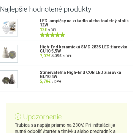
Najlepšie hodnotené produkty
LED lampičky na zrkadlo alebo toaletný stolík
12W
12
€
s DPH
Hodnotenie
5.00
z 5
High-End keramická SMD 2835 LED žiarovka
GU10 5,5W
7,07
€
8,09
€
s DPH
Stmievateľná High-End COB LED žiarovka
GU10 4W
5,79
€
s DPH
Upozornenie
Trubica sa napája priamo na 230V. Pri inštalácii je
nutné odpojiť štartér a tlmivku alebo predradník a