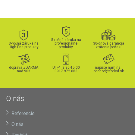
5-ročná záruka na
3-ročná záruka na
profesionálne
30-dňová garancia
High-End produkty
produkty.
vrátenia peňazí
doprava ZDARMA
UT-PI: 8:30-15:00
napíšte nám na :
nad 90€
0917 972 683
obchod@forled.sk
O nás
Referencie
O nás