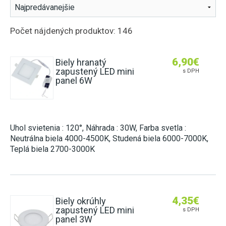
ZÁSUVKY DO NÁBYTKU
2G11 (DO POULIČNÝCH LÁMP)
E27 (KLASICKÝ ZÁVIT)
HLINÍKOVÉ LIŠTY
NÚDZOVÉ OSVETLENIE
SENZORY
POTRAVINÁRSKE LED TRUBICE
E14 (MALÝ ZÁVIT)
Počet nájdených produktov: 146
OVLÁDAČE A STMIEVAČE
VISIACE LAMPY
STMIEVANIE
PRACHOTESNÉ SVIETIDLÁ
PÄTICE A RÁMIKY
LED MODULY DO SVETELNÝCH REKLÁM
NÁSTENNÉ
RF SPÍNANIE
LINEÁRNE SVIETIDLÁ
6,90
€
ŽIAROVKY DO VEREJNÉHO OSVETLENIA
Biely hranatý
zapustený LED mini
SMART
s DPH
GERMICÍDNE LAMPY
INÉ ŽIAROVKY (MR11, AR111, GU11)
panel 6W
LED NAPÁJACIE ZDROJE
TRUBICOVÉ SVIETIDLÁ INTERIÉROVÉ
LED MODULY (DO STROPNÍC)
SPOJKY NA 230V
VYCHYTÁVKY
Uhol svietenia : 120°, Náhrada : 30W, Farba svetla :
Neutrálna biela 4000-4500K, Studená biela 6000-7000K,
LAPAČE HMYZU
Teplá biela 2700-3000K
LED DEKORÁCIE
4,35
€
Biely okrúhly
zapustený LED mini
s DPH
panel 3W