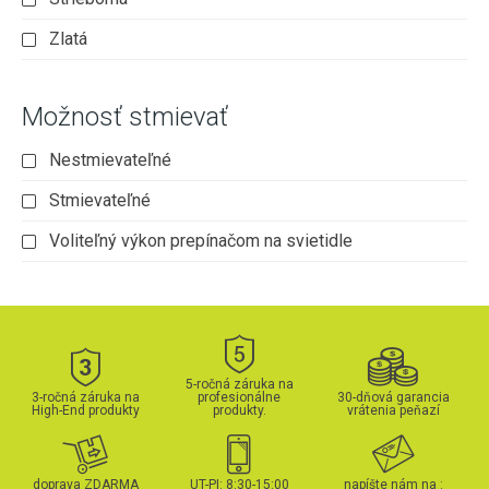
Zlatá
Možnosť stmievať
Nestmievateľné
Stmievateľné
Voliteľný výkon prepínačom na svietidle
5-ročná záruka na
3-ročná záruka na
profesionálne
30-dňová garancia
High-End produkty
produkty.
vrátenia peňazí
doprava ZDARMA
UT-PI: 8:30-15:00
napíšte nám na :