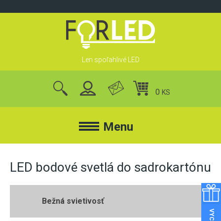
Skip
to
content
Len spoľahlivé LED
0
KS
nájsť
produkty
Menu
FORLED
LED bodové svetlá do sadrokartónu
FORLED
REFLEKTORY
Bežná svietivosť
KONTAKT
LED REFLEKTORY
O NÁS