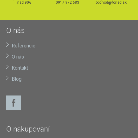
nad 90€
0917 972 683
obchod@forled.sk
O nás
Referencie
O nás
Kontakt
Blog
O nakupovaní