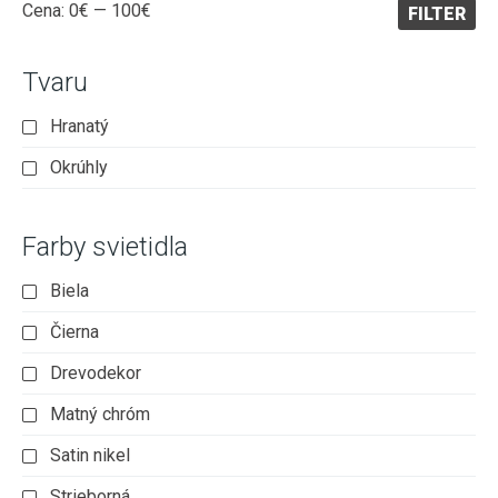
Minimálna
Maximálna
Cena:
0€
—
100€
FILTER
cena
cena
Tvaru
Hranatý
Okrúhly
Farby svietidla
Biela
Čierna
Drevodekor
Matný chróm
Satin nikel
Strieborná