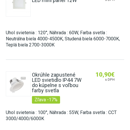
LED mini panel 12W
Uhol svietenia : 120°, Náhrada : 60W, Farba svetla :
Neutrálna biela 4000-4500K, Studená biela 6000-7000K,
Teplá biela 2700-3000K
10,90
€
Okrúhle zapustené
LED svietidlo IP44 7W
s DPH
do kúpelne s voľbou
farby svetla
Zľava -17%
Uhol svietenia : 100°, Náhrada : 55W, Farba svetla : CCT
3000/4000/6000K