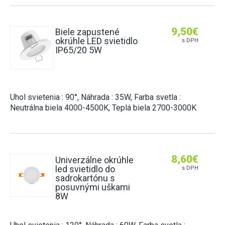
9,50
€
Biele zapustené
okrúhle LED svietidlo
s DPH
IP65/20 5W
Uhol svietenia : 90°, Náhrada : 35W, Farba svetla :
Neutrálna biela 4000-4500K, Teplá biela 2700-3000K
8,60
€
Univerzálne okrúhle
led svietidlo do
s DPH
sadrokartónu s
posuvnými uškami
8W