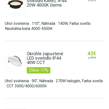
svietidlo KAREL IP44
s DPH
20W 4000K čierne
Uhol svietenia : 110°, Náhrada : 140W, Farba svetla :
Neutrálna biela 4000-4500K
42
€
Okrúhle zapustené
LED svietidlo IP44
s DPH
40W CCT
Zľava -17%
Uhol svietenia : 90°, Náhrada : 270W halogén, Farba svetla
: CCT 3000/4000/6000K