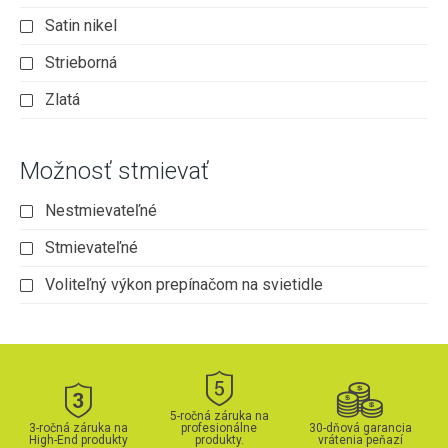
Satin nikel
Strieborná
Zlatá
Možnosť stmievať
Nestmievateľné
Stmievateľné
Voliteľný výkon prepínačom na svietidle
5-ročná záruka na
3-ročná záruka na
profesionálne
30-dňová garancia
High-End produkty
produkty.
vrátenia peňazí