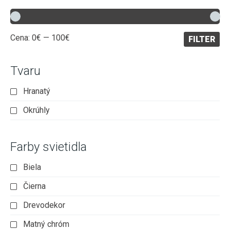
Minimálna
Maximálna
Cena:
0€
—
100€
FILTER
cena
cena
Tvaru
Hranatý
Okrúhly
Farby svietidla
Biela
Čierna
Drevodekor
Matný chróm