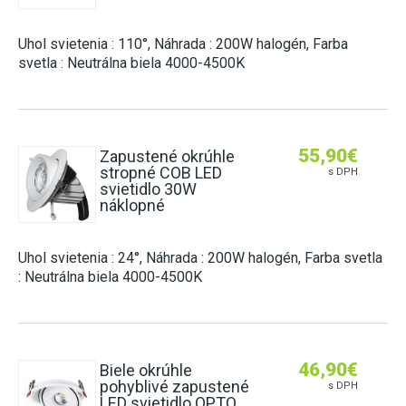
Uhol svietenia : 110°, Náhrada : 200W halogén, Farba
svetla : Neutrálna biela 4000-4500K
55,90
€
Zapustené okrúhle
stropné COB LED
s DPH
svietidlo 30W
náklopné
Uhol svietenia : 24°, Náhrada : 200W halogén, Farba svetla
: Neutrálna biela 4000-4500K
46,90
€
Biele okrúhle
pohyblivé zapustené
s DPH
LED svietidlo OPTO