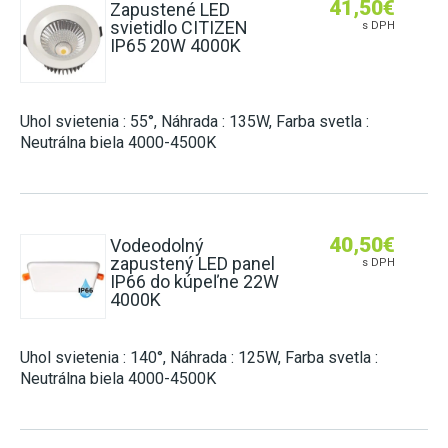
41,50
€
Zapustené LED
svietidlo CITIZEN
s DPH
IP65 20W 4000K
Uhol svietenia : 55°, Náhrada : 135W, Farba svetla :
Neutrálna biela 4000-4500K
40,50
€
Vodeodolný
zapustený LED panel
s DPH
IP66 do kúpeľne 22W
4000K
Uhol svietenia : 140°, Náhrada : 125W, Farba svetla :
Neutrálna biela 4000-4500K