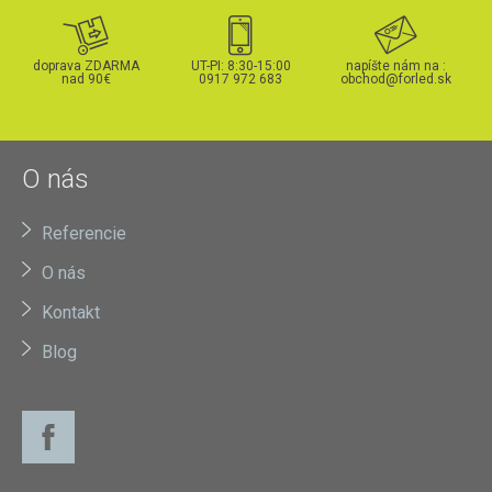
doprava ZDARMA
UT-PI: 8:30-15:00
napíšte nám na :
nad 90€
0917 972 683
obchod@forled.sk
O nás
Referencie
O nás
Kontakt
Blog