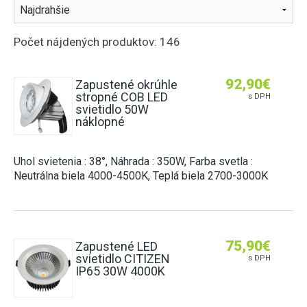
ZÁSUVKY DO NÁBYTKU
2G11 (DO POULIČNÝCH LÁMP)
E27 (KLASICKÝ ZÁVIT)
HLINÍKOVÉ LIŠTY
NÚDZOVÉ OSVETLENIE
SENZORY
POTRAVINÁRSKE LED TRUBICE
E14 (MALÝ ZÁVIT)
Počet nájdených produktov: 146
OVLÁDAČE A STMIEVAČE
VISIACE LAMPY
STMIEVANIE
PRACHOTESNÉ SVIETIDLÁ
PÄTICE A RÁMIKY
LED MODULY DO SVETELNÝCH REKLÁM
NÁSTENNÉ
RF SPÍNANIE
LINEÁRNE SVIETIDLÁ
92,90
€
ŽIAROVKY DO VEREJNÉHO OSVETLENIA
Zapustené okrúhle
stropné COB LED
SMART
s DPH
GERMICÍDNE LAMPY
INÉ ŽIAROVKY (MR11, AR111, GU11)
svietidlo 50W
LED NAPÁJACIE ZDROJE
náklopné
TRUBICOVÉ SVIETIDLÁ INTERIÉROVÉ
LED MODULY (DO STROPNÍC)
SPOJKY NA 230V
Uhol svietenia : 38°, Náhrada : 350W, Farba svetla :
VYCHYTÁVKY
Neutrálna biela 4000-4500K, Teplá biela 2700-3000K
LAPAČE HMYZU
LED DEKORÁCIE
75,90
€
Zapustené LED
svietidlo CITIZEN
s DPH
IP65 30W 4000K