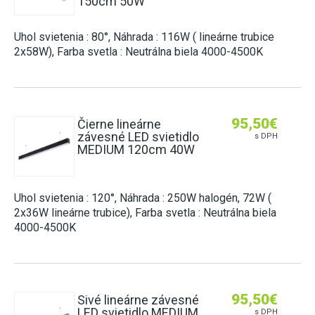
150cm 50W
Uhol svietenia : 80°, Náhrada : 116W ( lineárne trubice
2x58W), Farba svetla : Neutrálna biela 4000-4500K
95,50
€
Čierne lineárne
závesné LED svietidlo
s DPH
MEDIUM 120cm 40W
Uhol svietenia : 120°, Náhrada : 250W halogén, 72W (
2x36W lineárne trubice), Farba svetla : Neutrálna biela
4000-4500K
95,50
€
Sivé lineárne závesné
LED svietidlo MEDIUM
s DPH