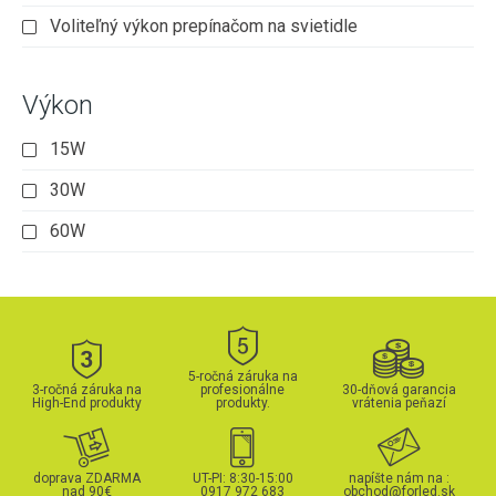
Voliteľný výkon prepínačom na svietidle
Výkon
15W
30W
60W
5-ročná záruka na
3-ročná záruka na
profesionálne
30-dňová garancia
High-End produkty
produkty.
vrátenia peňazí
doprava ZDARMA
UT-PI: 8:30-15:00
napíšte nám na :
nad 90€
0917 972 683
obchod@forled.sk