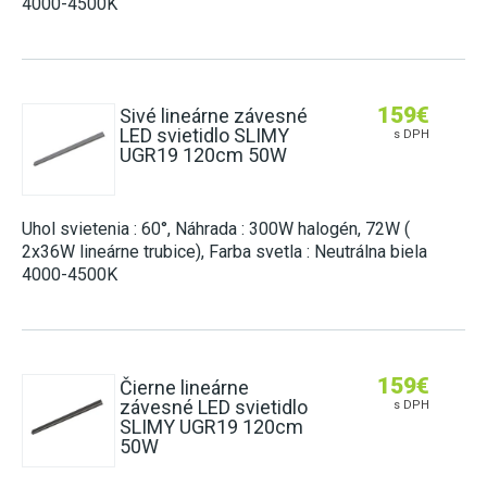
4000-4500K
159
€
Sivé lineárne závesné
LED svietidlo SLIMY
s DPH
UGR19 120cm 50W
Uhol svietenia : 60°, Náhrada : 300W halogén, 72W (
2x36W lineárne trubice), Farba svetla : Neutrálna biela
4000-4500K
159
€
Čierne lineárne
závesné LED svietidlo
s DPH
SLIMY UGR19 120cm
50W