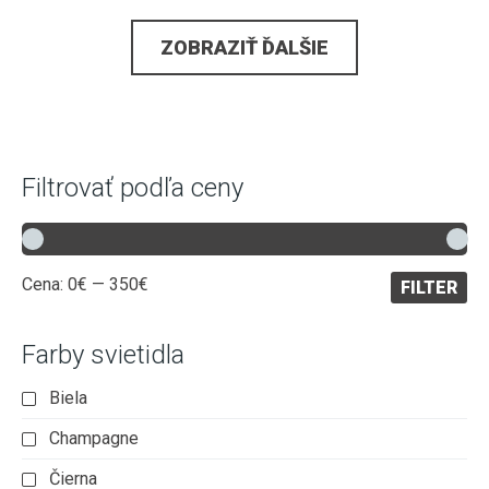
ZOBRAZIŤ ĎALŠIE
Filtrovať podľa ceny
Minimálna
Maximálna
Cena:
0€
—
350€
FILTER
cena
cena
Farby svietidla
Biela
Champagne
Čierna