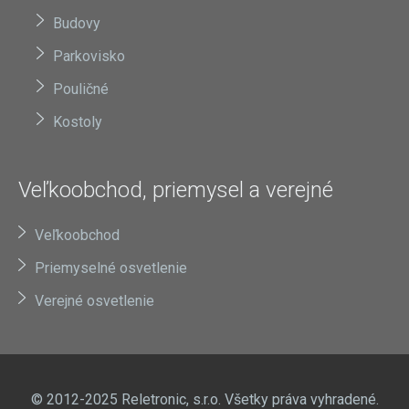
Budovy
Parkovisko
Pouličné
Kostoly
Veľkoobchod, priemysel a verejné
Veľkoobchod
Priemyselné osvetlenie
Verejné osvetlenie
© 2012-2025 Reletronic, s.r.o. Všetky práva vyhradené.