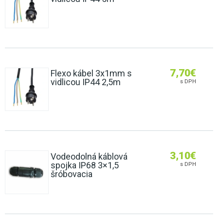
7,70
€
Flexo kábel 3x1mm s
vidlicou IP44 2,5m
s DPH
3,10
€
Vodeodolná káblová
spojka IP68 3×1,5
s DPH
šróbovacia