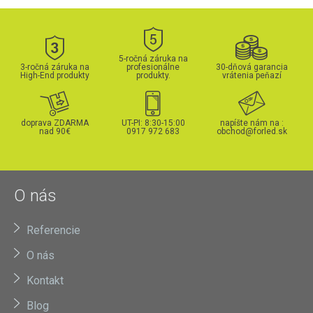
5-ročná záruka na
3-ročná záruka na
profesionálne
30-dňová garancia
High-End produkty
produkty.
vrátenia peňazí
doprava ZDARMA
UT-PI: 8:30-15:00
napíšte nám na :
nad 90€
0917 972 683
obchod@forled.sk
O nás
Referencie
O nás
Kontakt
Blog