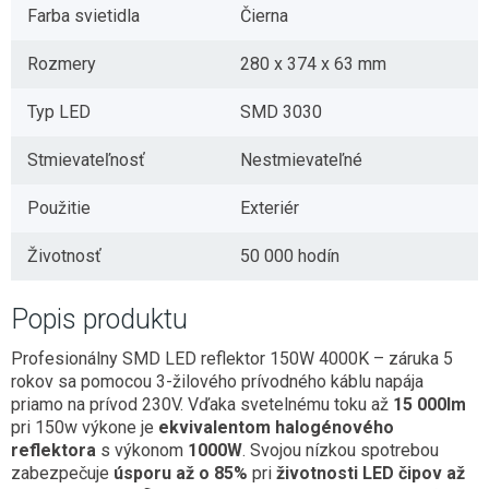
Farba svietidla
Čierna
Rozmery
280 x 374 x 63 mm
Typ LED
SMD 3030
Stmievateľnosť
Nestmievateľné
Použitie
Exteriér
Životnosť
50 000 hodín
Popis produktu
Profesionálny SMD LED reflektor 150W 4000K – záruka 5
rokov sa pomocou 3-žilového prívodného káblu napája
priamo na prívod 230V. Vďaka svetelnému toku až
15 000lm
pri 150w výkone je
ekvivalentom halogénového
reflektora
s výkonom
1000W
. Svojou nízkou spotrebou
zabezpečuje
úsporu až o 85%
pri
životnosti LED čipov až