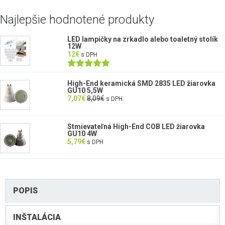
Najlepšie hodnotené produkty
LED lampičky na zrkadlo alebo toaletný stolík
12W
12
€
s DPH
Hodnotenie
5.00
z 5
High-End keramická SMD 2835 LED žiarovka
GU10 5,5W
7,07
€
8,09
€
s DPH
Stmievateľná High-End COB LED žiarovka
GU10 4W
5,79
€
s DPH
POPIS
INŠTALÁCIA