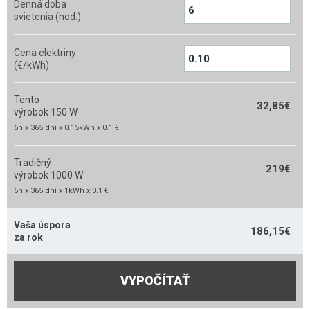
Denná doba
svietenia (hod.)
Cena elektriny
(€/kWh)
Tento
32,85
€
výrobok 150 W
6h x 365 dní x 0.15kWh x 0.1 €
Tradičný
219
€
výrobok 1000 W
6h x 365 dní x 1kWh x 0.1 €
Vaša úspora
186,15
€
za rok
VYPOČÍTAŤ