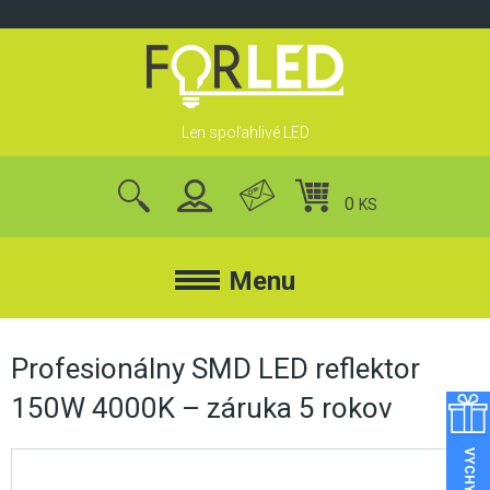
Skip
to
content
Len spoľahlivé LED
0
KS
nájsť
produkty
Menu
FORLED
Profesionálny SMD LED reflektor
150W 4000K – záruka 5 rokov
FORLED
REFLEKTORY
KONTAKT
LED REFLEKTORY
O NÁS