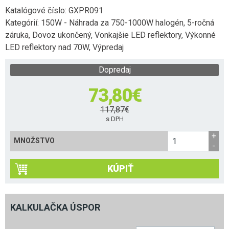
Katalógové číslo:
GXPR091
Kategórií:
150W - Náhrada za 750-1000W halogén
,
5-ročná
záruka
,
Dovoz ukončený
,
Vonkajšie LED reflektory
,
Výkonné
LED reflektory nad 70W
,
Výpredaj
Dopredaj
73,80
€
117,87
€
s DPH
MNOŽSTVO
KÚPIŤ
KALKULAČKA ÚSPOR