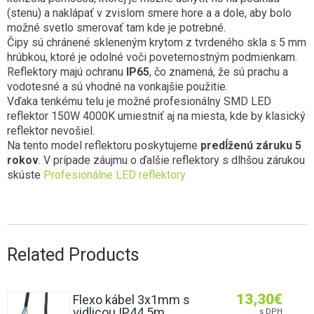
(stenu) a naklápať v zvislom smere hore a a dole, aby bolo
možné svetlo smerovať tam kde je potrebné.
Čipy sú chránené skleneným krytom z tvrdeného skla s 5 mm
hrúbkou, ktoré je odolné voči poveternostným podmienkam.
Reflektory majú ochranu
IP65
, čo znamená, že sú prachu a
vodotesné a sú vhodné na vonkajšie použitie.
Vďaka tenkému telu je možné profesionálny SMD LED
reflektor 150W 4000K umiestniť aj na miesta, kde by klasický
reflektor nevošiel.
Na tento model reflektoru poskytujeme
predĺženú záruku 5
rokov
. V prípade záujmu o ďalšie reflektory s dlhšou zárukou
skúste
Profesionálne LED reflektory
Related Products
13,30
€
Flexo kábel 3x1mm s
vidlicou IP44 5m
s DPH