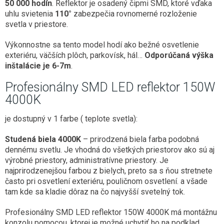
50 000 hodín
. Reflektor je osadený čipmi SMD, ktoré vďaka
uhlu svietenia
110°
zabezpečia rovnomerné rozloženie
svetla v priestore.
Výkonnostne sa tento model hodí ako bežné osvetlenie
exteriéru, väčších plôch, parkovísk, hál…
Odporúčaná výška
inštalácie je 6-7m
.
Profesionálny SMD LED reflektor 150W
4000K
je dostupný v 1 farbe ( teplote svetla):
Studená biela 4000K
– prirodzená biela farba podobná
dennému svetlu. Je vhodná do všetkých priestorov ako sú aj
výrobné priestory, administratívne priestory. Je
najprirodzenejšou farbou z bielych, preto sa s ňou stretnete
často pri osvetlení exteriéru, pouličnom osvetlení. a všade
tam kde sa kladie dôraz na čo najvyšší svetelný tok.
Profesionálny SMD LED reflektor 150W 4000K má montážnu
konzolu pomocou, ktorej je možné uchytiť ho na podklad