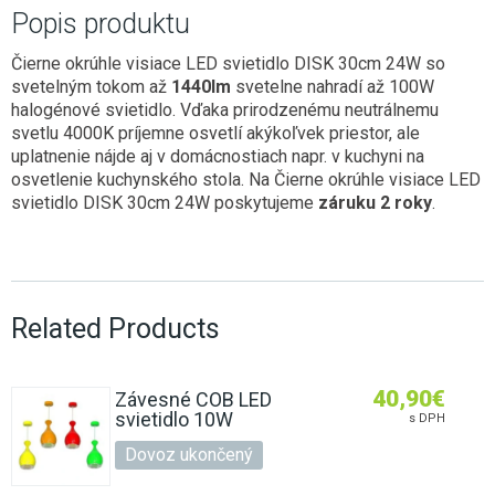
Popis produktu
Čierne okrúhle visiace LED svietidlo DISK 30cm 24W so
svetelným tokom až
1440lm
svetelne nahradí až 100W
halogénové svietidlo. Vďaka prirodzenému neutrálnemu
svetlu 4000K príjemne osvetlí akýkoľvek priestor, ale
uplatnenie nájde aj v domácnostiach napr. v kuchyni na
osvetlenie kuchynského stola. Na Čierne okrúhle visiace LED
svietidlo DISK 30cm 24W poskytujeme
záruku 2 roky
.
Related Products
40,90
€
Závesné COB LED
svietidlo 10W
s DPH
Dovoz ukončený