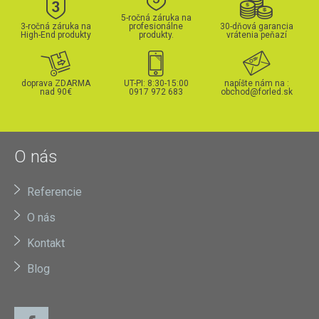
5-ročná záruka na
3-ročná záruka na
profesionálne
30-dňová garancia
High-End produkty
produkty.
vrátenia peňazí
doprava ZDARMA
UT-PI: 8:30-15:00
napíšte nám na :
nad 90€
0917 972 683
obchod@forled.sk
O nás
Referencie
O nás
Kontakt
Blog