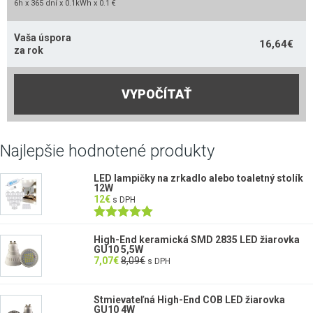
6h x 365 dní x 0.1kWh x 0.1 €
Vaša úspora
16,64
€
za rok
VYPOČÍTAŤ
Najlepšie hodnotené produkty
LED lampičky na zrkadlo alebo toaletný stolík
12W
12
€
s DPH
Hodnotenie
5.00
z 5
High-End keramická SMD 2835 LED žiarovka
GU10 5,5W
7,07
€
8,09
€
s DPH
Stmievateľná High-End COB LED žiarovka
GU10 4W