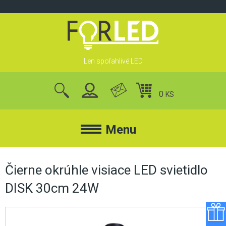
Skip
to
content
Len spoľahlivé LED
0
KS
nájsť
produkty
Menu
FORLED
Čierne okrúhle visiace LED svietidlo
DISK 30cm 24W
FORLED
REFLEKTORY
KONTAKT
LED REFLEKTORY
O NÁS