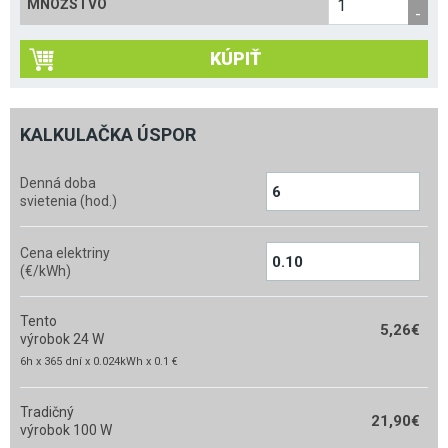
MNOŽSTVO
KÚPIŤ
KALKULAČKA ÚSPOR
Denná doba
svietenia (hod.)
Cena elektriny
(€/kWh)
Tento
5,26
€
výrobok 24 W
6h x 365 dní x 0.024kWh x 0.1 €
Tradičný
21,90
€
výrobok 100 W