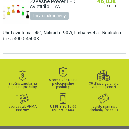
46,03
€
Závesné Power LED
svietidlo 15W
s DPH
Dovoz ukončený
Uhol svietenia : 45°, Náhrada : 90W, Farba svetla : Neutrálna
biela 4000-4500K
5-ročná záruka na
3-ročná záruka na
profesionálne
30-dňová garancia
High-End produkty
produkty.
vrátenia peňazí
doprava ZDARMA
UT-PI: 8:30-15:00
napíšte nám na :
nad 90€
0917 972 683
obchod@forled.sk