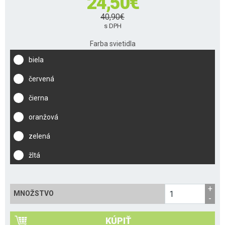
24,50
€
40,90
€
s DPH
Farba svietidla
biela
červená
čierna
oranžová
zelená
žltá
MNOŽSTVO
KÚPIŤ