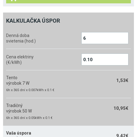
KALKULAČKA ÚSPOR
Denná doba
svietenia (hod.)
Cena elektriny
(€/kWh)
Tento
1,53
€
výrobok 7 W
6h x 365 dní x 0.007kWh x 0.1 €
Tradičný
10,95
€
výrobok 50 W
6h x 365 dní x 0.05kWh x 0.1 €
Vaša úspora
9,42
€