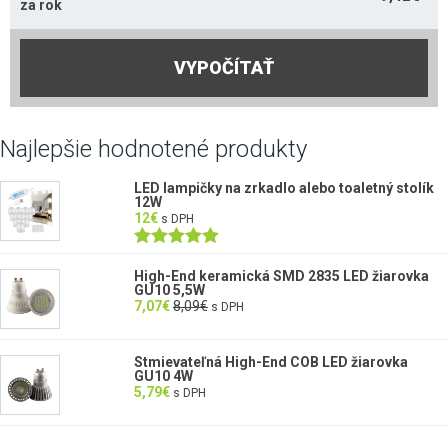
za rok
VYPOČÍTAŤ
Najlepšie hodnotené produkty
LED lampičky na zrkadlo alebo toaletný stolík
12W
12
€
s DPH
Hodnotenie
5.00
z 5
High-End keramická SMD 2835 LED žiarovka
GU10 5,5W
7,07
€
8,09
€
s DPH
Stmievateľná High-End COB LED žiarovka
GU10 4W
5,79
€
s DPH