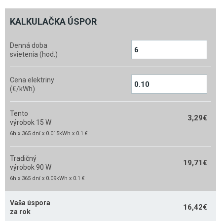
KALKULAČKA ÚSPOR
Denná doba
svietenia (hod.)
Cena elektriny
(€/kWh)
Tento
3,29
€
výrobok 15 W
6h x 365 dní x 0.015kWh x 0.1 €
Tradičný
19,71
€
výrobok 90 W
6h x 365 dní x 0.09kWh x 0.1 €
Vaša úspora
16,42
€
za rok