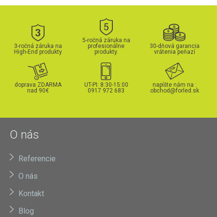
5-ročná záruka na
3-ročná záruka na
profesionálne
30-dňová garancia
High-End produkty
produkty.
vrátenia peňazí
doprava ZDARMA
UT-PI: 8:30-15:00
napíšte nám na :
nad 90€
0917 972 683
obchod@forled.sk
O nás
Referencie
O nás
Kontakt
Blog