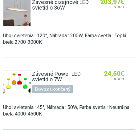
203,97
€
Závesné dizajnové LED
svietidlo 36W
s DPH
Uhol svietenia : 120°, Náhrada : 200W, Farba svetla : Teplá
biela 2700-3000K
24,50
€
Závesné Power LED
svietidlo 7W
s DPH
Dovoz ukončený
Uhol svietenia : 45°, Náhrada : 50W, Farba svetla : Neutrálna
biela 4000-4500K