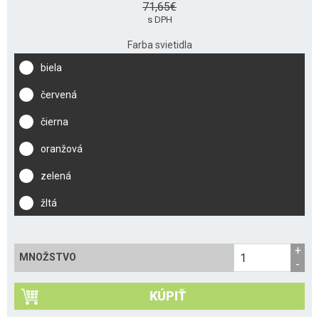
71,65
€
s DPH
Farba svietidla
biela
červená
čierna
oranžová
zelená
žltá
MNOŽSTVO
KÚPIŤ