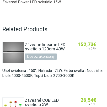
Závesné Power LED svietidlo 15W
Related Products
152,73
€
Závesné lineárne LED
svietidlo 120cm 40W
s DPH
Dovoz ukončený
Uhol svietenia : 150°, Náhrada : 72W, Farba svetla : Neutrálna
biela 4000-4500K, Teplá biela 2700-3000K
26,54
€
Závesné COB LED
svietidlo 5W
s DPH