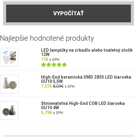
VYPOČÍTAŤ
Najlepšie hodnotené produkty
LED lampičky na zrkadlo alebo toaletný stolík
12W
12
€
s DPH
Hodnotenie
5.00
z 5
High-End keramická SMD 2835 LED žiarovka
GU10 5,5W
7,07
€
8,09
€
s DPH
Stmievateľná High-End COB LED žiarovka
GU10 4W
5,79
€
s DPH