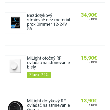
34,90
€
Bezdotykový
stmievač cez materiál
s DPH
proxiDimmer 12-24V
5A
15,90
€
MiLight otočný RF
ovládač na stmievanie
s DPH
biely
Zľava -22%
13,90
€
MiLight dotykový RF
ovládač na stmievanie
s DPH
čierny