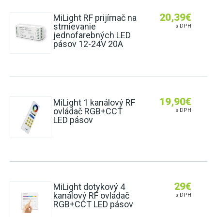
20,39
€
MiLight RF prijímač na
stmievanie
s DPH
jednofarebných LED
pásov 12-24V 20A
19,90
€
MiLight 1 kanálový RF
ovládač RGB+CCT
s DPH
LED pásov
29
€
MiLight dotykový 4
kanálový RF ovládač
s DPH
RGB+CCT LED pásov