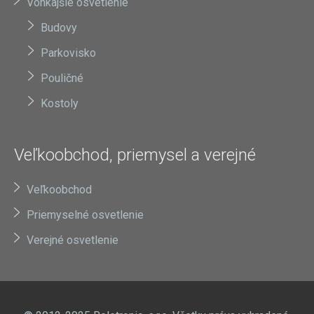
Vonkajšie osvetlenie
Budovy
Parkovisko
Pouličné
Kostoly
Veľkoobchod, priemysel a verejné
Veľkoobchod
Priemyselné osvetlenie
Verejné osvetlenie