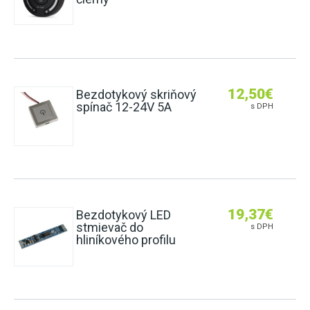
12,50
€
Bezdotykový skriňový
spínač 12-24V 5A
s DPH
19,37
€
Bezdotykový LED
stmievač do
s DPH
hliníkového profilu