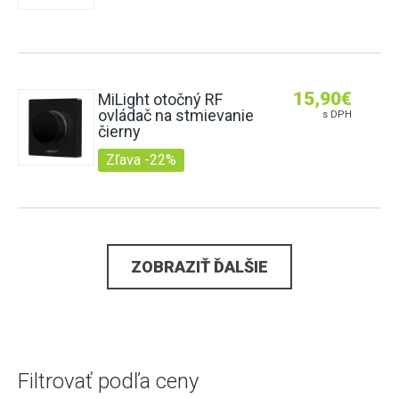
15,90
€
MiLight otočný RF
ovládač na stmievanie
s DPH
čierny
Zľava -22%
ZOBRAZIŤ ĎALŠIE
Filtrovať podľa ceny