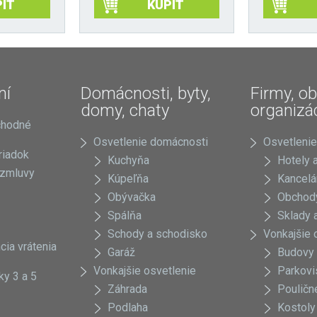
IŤ
KÚPIŤ
ní
Domácnosti, byty,
Firmy, ob
domy, chaty
organizá
chodné
Osvetlenie domácnosti
Osvetlenie
riadok
Kuchyňa
Hotely a
 zmluvy
Kúpeľňa
Kancelá
Obývačka
Obchody
Spálňa
Sklady a
Schody a schodisko
Vonkajšie 
cia vrátenia
Garáž
Budovy
Vonkajšie osvetlenie
Parkovi
ky 3 a 5
Záhrada
Pouličn
Podlaha
Kostoly