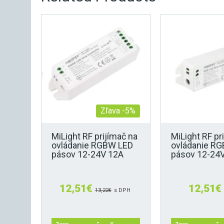
Zľava -5%
MiLight RF prijímač na
MiLight RF pr
ovládanie RGBW LED
ovládanie RG
pásov 12-24V 12A
pásov 12-24
12,51
€
12,51
€
13,22
€
s DPH