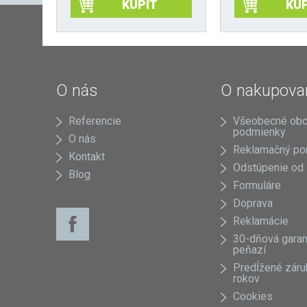
KÚPIŤ
KÚP
O nás
O nakupova
Referencie
Všeobecné ob
podmienky
O nás
Reklamačný po
Kontakt
Odstúpenie od
Blog
Formuláre
Doprava
Reklamácie
30-dňová garan
peňazí
Predĺžené záru
rokov
Cookies