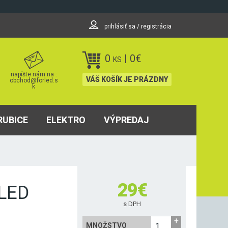
prihlásiť sa / registrácia
0
|
0
€
KS
napíšte nám na :
VÁŠ KOŠÍK JE PRÁZDNY
obchod@forled.s
k
RUBICE
ELEKTRO
VÝPREDAJ
29
€
 LED
s DPH
MNOŽSTVO