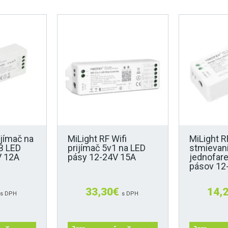
ijímač na
MiLight RF Wifi
MiLight R
B LED
prijímač 5v1 na LED
stmievan
V 12A
pásy 12-24V 15A
jednofar
pásov 12
33,30
€
14,
s DPH
s DPH