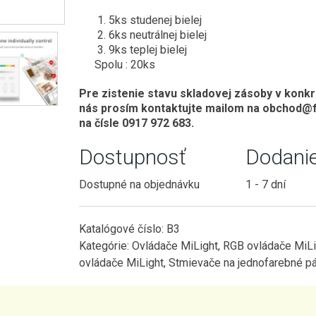
5ks studenej bielej
6ks neutrálnej bielej
9ks teplej bielej
Spolu : 20ks
Pre zistenie stavu skladovej zásoby v konk
nás prosím kontaktujte mailom na obchod@f
na čísle 0917 972 683.
Dostupnosť
Dodani
Dostupné na objednávku
1 - 7 dní
Katalógové číslo:
B3
Kategórie:
Ovládače MiLight
,
RGB ovládače MiLi
ovládače MiLight
,
Stmievače na jednofarebné p