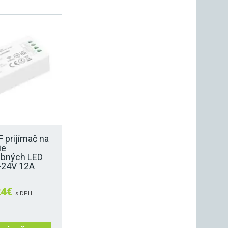
F prijímač na
ie
ebných LED
-24V 12A
24
€
s DPH