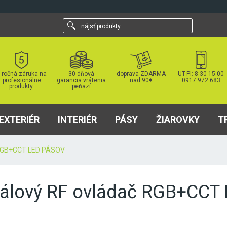
nájsť
produkty
-ročná záruka na
30-dňová
doprava ZDARMA
UT-PI: 8:30-15:00
profesionálne
garancia vrátenia
nad 90€
0917 972 683
produkty.
peňazí
EXTERIÉR
INTERIÉR
PÁSY
ŽIAROVKY
T
RGB+CCT LED PÁSOV
nálový RF ovládač RGB+CCT