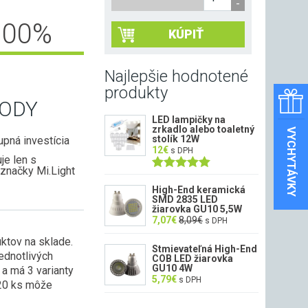
100
%
KÚPIŤ
Najlepšie hodnotené
produkty
ODY
LED lampičky na
zrkadlo alebo toaletný
VYCHYTÁVKY
stolík 12W
upná investícia
12
€
s DPH
je len s
značky Mi.Light
Hodnotenie
5.00
z 5
High-End keramická
SMD 2835 LED
žiarovka GU10 5,5W
7,07
€
8,09
€
s DPH
ktov na sklade.
Stmievateľná High-End
jednotlivých
COB LED žiarovka
GU10 4W
 a má 3 varianty
5,79
€
s DPH
k 20 ks môže