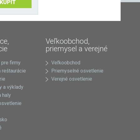
KÚPIŤ
ce,
Veľkoobchod,
cie
priemysel a verejné
 pre firmy
Veľkoobchod
 reštaurácie
Priemyselné osvetlenie
rie
Verejné osvetlenie
 a výklady
 haly
osvetlenie
sko
é