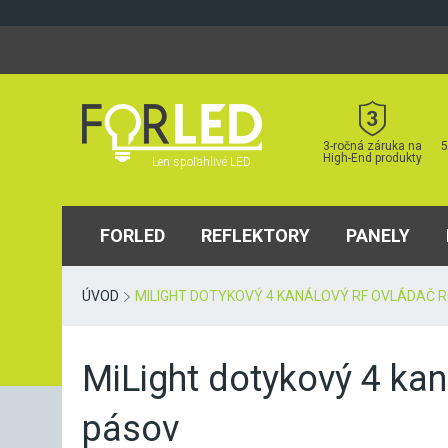
Skip
to
content
3-ročná záruka na
5
High-End produkty
Len spoľahlivé LED
FORLED
REFLEKTORY
PANELY
ÚVOD
MILIGHT DOTYKOVÝ 4 KANÁLOVÝ RF OVLÁDAČ 
MiLight dotykový 4 ka
pásov