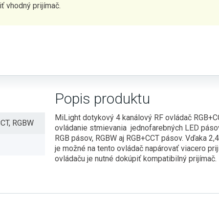
ť vhodný prijímač.
Popis produktu
MiLight dotykový 4 kanálový RF ovládač RGB+
CCT, RGBW
ovládanie stmievania jednofarebných LED páso
RGB pásov, RGBW aj RGB+CCT pásov. Vďaka 2,4
je možné na tento ovládač napárovať viacero pri
ovládaču je nutné dokúpiť kompatibilný prijímač.