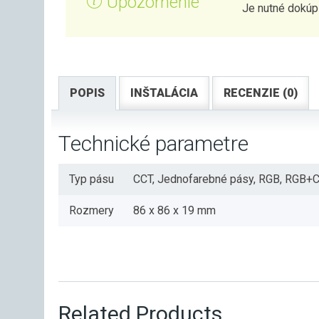
Upozornenie
Je nutné dokúpi
POPIS
INŠTALÁCIA
RECENZIE (0)
Technické parametre
Typ pásu
CCT, Jednofarebné pásy, RGB, RGB+
Rozmery
86 x 86 x 19 mm
Related Products