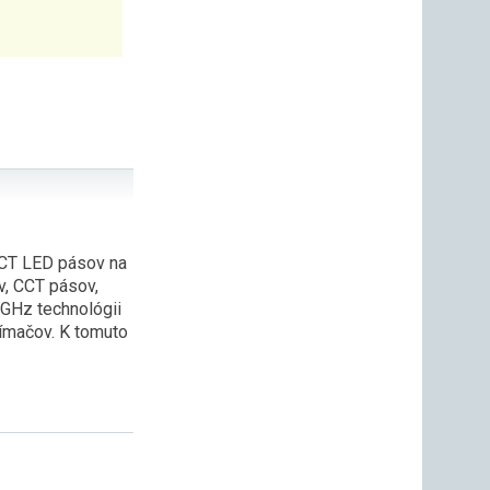
CCT LED pásov na
v, CCT pásov,
GHz technológii
jímačov. K tomuto