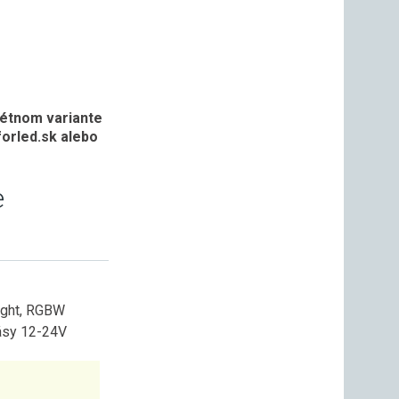
rétnom variante
orled.sk alebo
e
ght
,
RGBW
ásy 12-24V