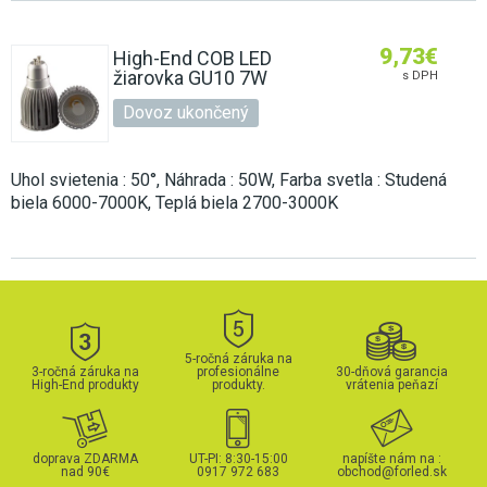
9,73
€
High-End COB LED
žiarovka GU10 7W
s DPH
Dovoz ukončený
Uhol svietenia : 50°, Náhrada : 50W, Farba svetla : Studená
biela 6000-7000K, Teplá biela 2700-3000K
5-ročná záruka na
3-ročná záruka na
profesionálne
30-dňová garancia
High-End produkty
produkty.
vrátenia peňazí
doprava ZDARMA
UT-PI: 8:30-15:00
napíšte nám na :
nad 90€
0917 972 683
obchod@forled.sk