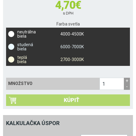
4,70
€
s DPH
Farba svetla
neutrálna
4000-4500K
biela
studená
6000-7000K
biela
teplá
2700-3000K
biela
MNOŽSTVO
KÚPIŤ
KALKULAČKA ÚSPOR