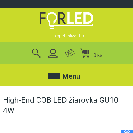
Skip
to
content
Len spoľahlivé LED
0
KS
nájsť
produkty
Menu
FORLED
High-End COB LED žiarovka GU10
4W
FORLED
REFLEKTORY
KONTAKT
LED REFLEKTORY
O NÁS