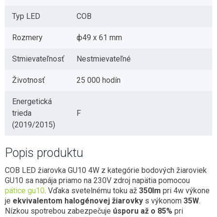
Typ LED
COB
Rozmery
ф49 x 61 mm
Stmievateľnosť
Nestmievateľné
Životnosť
25 000 hodín
Energetická
trieda
F
(2019/2015)
Popis produktu
COB LED žiarovka GU10 4W z kategórie bodových žiaroviek
GU10 sa napája priamo na 230V zdroj napätia pomocou
pätice gu10
. Vďaka svetelnému toku až
350lm
pri 4w výkone
je
ekvivalentom halogénovej žiarovky
s výkonom
35W
.
Nízkou spotrebou zabezpečuje
úsporu až o 85%
pri