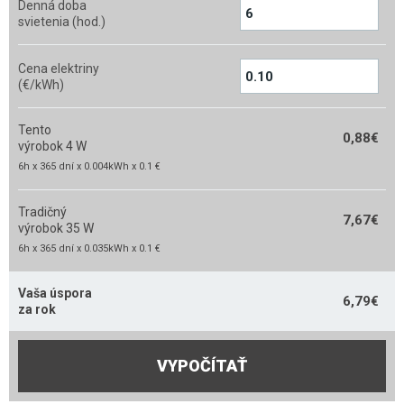
Denná doba
svietenia (hod.)
Cena elektriny
(€/kWh)
Tento
0,88
€
výrobok 4 W
6h x 365 dní x 0.004kWh x 0.1 €
Tradičný
7,67
€
výrobok 35 W
6h x 365 dní x 0.035kWh x 0.1 €
Vaša úspora
6,79
€
za rok
VYPOČÍTAŤ