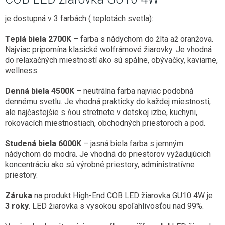
je dostupná v 3 farbách ( teplotách svetla):
Teplá biela 2700K
– farba s nádychom do žlta až oranžova.
Najviac pripomína klasické wolfrámové žiarovky. Je vhodná
do relaxačných miestností ako sú spálne, obývačky, kaviarne,
wellness.
Denná biela 4500K
– neutrálna farba najviac podobná
dennému svetlu. Je vhodná prakticky do každej miestnosti,
ale najčastejšie s ňou stretnete v detskej izbe, kuchyni,
rokovacích miestnostiach, obchodných priestoroch a pod.
Studená biela 6000K
– jasná biela farba s jemným
nádychom do modra. Je vhodná do priestorov vyžadujúcich
koncentráciu ako sú výrobné priestory, administratívne
priestory.
Záruka
na produkt High-End COB LED žiarovka GU10 4W je
3 roky
. LED žiarovka s vysokou spoľahlivosťou nad 99%.