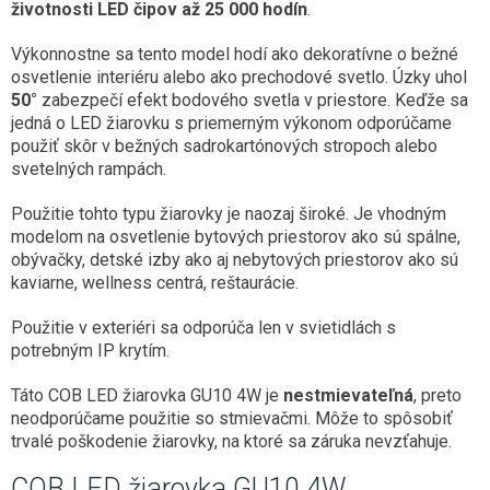
životnosti LED čipov až 25 000 hodín
.
Výkonnostne sa tento model hodí ako dekoratívne o bežné
osvetlenie interiéru alebo ako prechodové svetlo. Úzky uhol
50°
zabezpečí efekt bodového svetla v priestore. Keďže sa
jedná o LED žiarovku s priemerným výkonom odporúčame
použiť skôr v bežných sadrokartónových stropoch alebo
svetelných rampách.
Použitie tohto typu žiarovky je naozaj široké. Je vhodným
modelom na osvetlenie bytových priestorov ako sú spálne,
obývačky, detské izby ako aj nebytových priestorov ako sú
kaviarne, wellness centrá, reštaurácie.
Použitie v exteriéri sa odporúča len v svietidlách s
potrebným IP krytím.
Táto COB LED žiarovka GU10 4W je
nestmievateľná
, preto
neodporúčame použitie so stmievačmi. Môže to spôsobiť
trvalé poškodenie žiarovky, na ktoré sa záruka nevzťahuje.
COB LED žiarovka GU10 4W