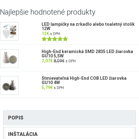
Najlepšie hodnotené produkty
LED lampičky na zrkadlo alebo toaletný stolík
12W
12
€
s DPH
Hodnotenie
5.00
z 5
High-End keramická SMD 2835 LED žiarovka
GU10 5,5W
7,07
€
8,09
€
s DPH
Stmievateľná High-End COB LED žiarovka
GU10 4W
5,79
€
s DPH
POPIS
INŠTALÁCIA