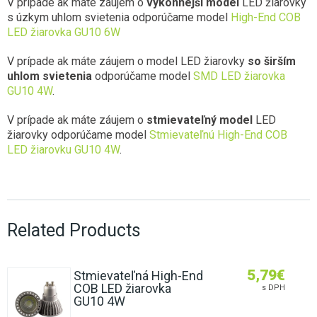
V prípade ak máte záujem o
výkonnejší model
LED žiarovky
s úzkym uhlom svietenia odporúčame model
High-End COB
LED žiarovka GU10 6W
V prípade ak máte záujem o model LED žiarovky
so širším
uhlom svietenia
odporúčame model
SMD LED žiarovka
GU10 4W
.
V prípade ak máte záujem o
stmievateľný model
LED
žiarovky odporúčame model
Stmievateľnú High-End COB
LED žiarovku GU10 4W
.
Related Products
5,79
€
Stmievateľná High-End
COB LED žiarovka
s DPH
GU10 4W