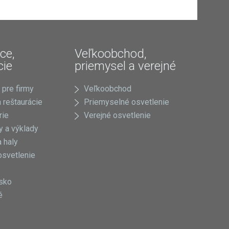
ce,
Veľkoobchod,
cie
priemysel a verejné
 pre firmy
Veľkoobchod
 reštaurácie
Priemyselné osvetlenie
rie
Verejné osvetlenie
 a výklady
 haly
osvetlenie
sko
é