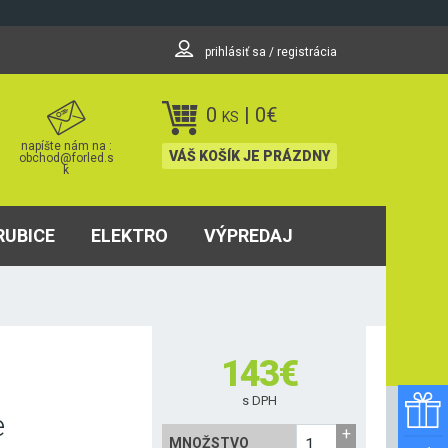
prihlásiť sa / registrácia
0
|
0
€
KS
napíšte nám na :
VÁŠ KOŠÍK JE PRÁZDNY
obchod@forled.s
k
RUBICE
ELEKTRO
VÝPREDAJ
143
€
s DPH
e
MNOŽSTVO