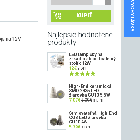
VYCHYTÁVKY
KÚPIŤ
Najlepšie hodnotené
je na 12V
produkty
LED lampičky na
zrkadlo alebo toaletný
stolík 12W
12
€
s DPH
Hodnotenie
5.00
z 5
High-End keramická
SMD 2835 LED
žiarovka GU10 5,5W
7,07
€
8,09
€
s DPH
Stmievateľná High-End
COB LED žiarovka
GU10 4W
5,79
€
s DPH