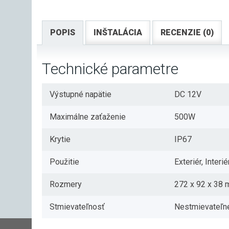
POPIS
INŠTALÁCIA
RECENZIE (0)
Technické parametre
Výstupné napätie
DC 12V
Maximálne zaťaženie
500W
Krytie
IP67
Použitie
Exteriér, Interié
Rozmery
272 x 92 x 38
Stmievateľnosť
Nestmievateľn