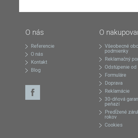
O nás
O nakupova
Referencie
Všeobecné ob
podmienky
O nás
Reklamačný po
Kontakt
Odstúpenie od
Blog
Formuláre
Doprava
Reklamácie
30-dňová garan
peňazí
Predĺžené záru
rokov
Cookies