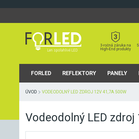
Skip
to
content
3-ročná záruka na
5
High-End produkty
Len spoľahlivé LED
FORLED
REFLEKTORY
PANELY
ÚVOD
VODEODOLNÝ LED ZDROJ 12V 41,7A 500W
Vodeodolný LED zdroj