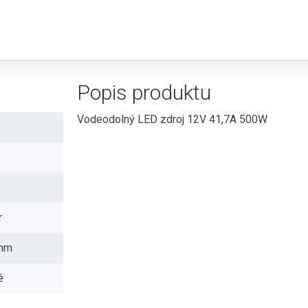
Popis produktu
Vodeodolný LED zdroj 12V 41,7A 500W
r
 mm
é