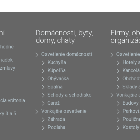
ní
Domácnosti, byty,
Firmy, ob
domy, chaty
organizá
chodné
Osvetlenie domácnosti
Osvetlenie
riadok
Kuchyňa
Hotely a
 zmluvy
Kúpeľňa
Kancelá
Obývačka
Obchody
Spálňa
Sklady a
Schody a schodisko
Vonkajšie 
cia vrátenia
Garáž
Budovy
Vonkajšie osvetlenie
Parkovi
ky 3 a 5
Záhrada
Pouličn
Podlaha
Kostoly