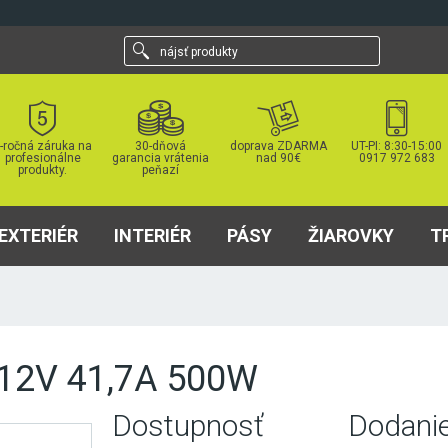
nájsť
produkty
-ročná záruka na
30-dňová
doprava ZDARMA
UT-PI: 8:30-15:00
profesionálne
garancia vrátenia
nad 90€
0917 972 683
produkty.
peňazí
EXTERIÉR
INTERIÉR
PÁSY
ŽIAROVKY
T
 12V 41,7A 500W
Dostupnosť
Dodani