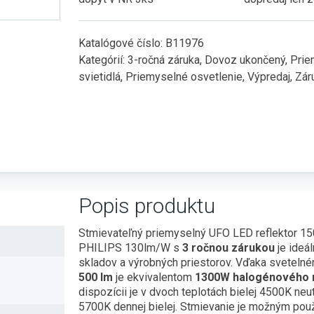
Katalógové číslo:
B11976
Kategórií:
3-ročná záruka
,
Dovoz ukončený
,
Prie
svietidlá
,
Priemyselné osvetlenie
,
Výpredaj
,
Zár
Popis produktu
Stmievateľný priemyselný UFO LED reflektor 1
PHILIPS 130lm/W s
3 ročnou zárukou
je ideál
skladov a výrobných priestorov. Vďaka sveteln
500 lm
je ekvivalentom
1300W halogénového r
dispozícii je v dvoch teplotách bielej 4500K neutr
5700K dennej bielej. Stmievanie je možným pou