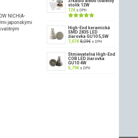
zrkadlo alebo toaletný
stolík 12W
12
€
s DPH
50W NICHIA-
ými japonskými
Hodnotenie
5.00
z 5
High-End keramická
kvalitným
SMD 2835 LED
žiarovka GU10 5,5W
7,07
€
8,09
€
s DPH
Stmievateľná High-End
COB LED žiarovka
GU10 4W
5,79
€
s DPH