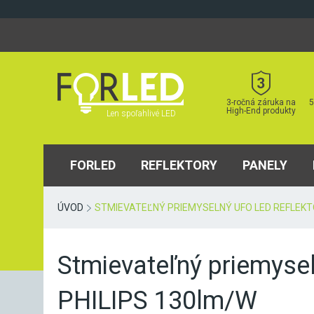
Skip
to
content
3-ročná záruka na
5
High-End produkty
Len spoľahlivé LED
FORLED
REFLEKTORY
PANELY
ÚVOD
STMIEVATEĽNÝ PRIEMYSELNÝ UFO LED REFLEKTO
Stmievateľný priemyse
PHILIPS 130lm/W