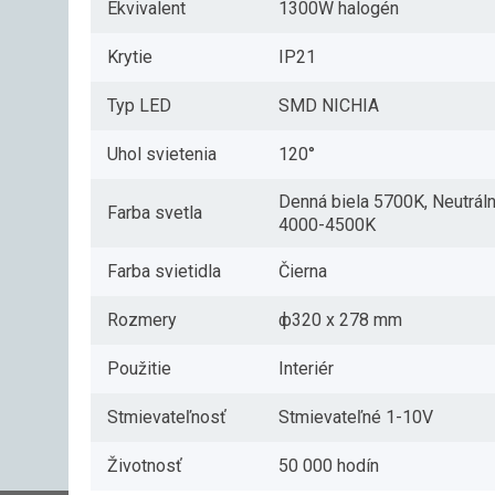
Ekvivalent
1300W halogén
Krytie
IP21
Typ LED
SMD NICHIA
Uhol svietenia
120°
Denná biela 5700K, Neutráln
Farba svetla
4000-4500K
Farba svietidla
Čierna
Rozmery
ф320 x 278 mm
Použitie
Interiér
Stmievateľnosť
Stmievateľné 1-10V
Životnosť
50 000 hodín