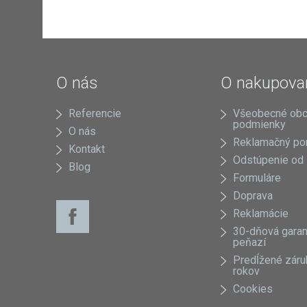
O nás
O nakupova
Referencie
Všeobecné ob
podmienky
O nás
Reklamačný po
Kontakt
Odstúpenie od
Blog
Formuláre
Doprava
Reklamácie
30-dňová garan
peňazí
Predĺžené záru
rokov
Cookies