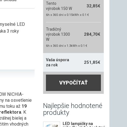
Tento
32,85
€
výrobok 150 W
6h x 365 dní x 0.15kWh x 0.1 €
myselné LED
Tradičný
uka 3 roky
284,70
€
výrobok 1300
W
6h x 365 dní x 1.3kWh x 0.1 €
Vaša úspora
251,85
€
za rok
VYPOČÍTAŤ
50W NICHIA-
ny na osvetlenie
Najlepšie hodnotené
ému toku až
19
produkty
eflektora
. K
álnej bielej a
žitím vhodných
LED lampičky na