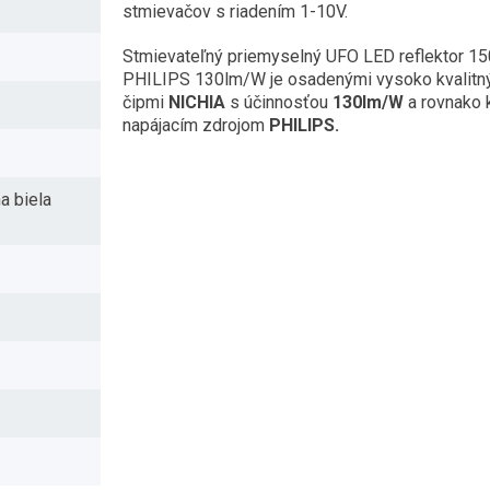
stmievačov s riadením 1-10V.
Stmievateľný priemyselný UFO LED reflektor 1
PHILIPS 130lm/W je osadenými vysoko kvalitn
čipmi
NICHIA
s účinnosťou
130lm/W
a rovnako 
napájacím zdrojom
PHILIPS.
a biela