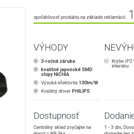
spoľahlivosť produktu na základe reklamácií
VÝHODY
NEVÝH
3-ročná záruka
Krytie IP2
interiéru
kvalitné japonské SMD
chipy NICHIA
Vysoká efektivita
130lm/W
Kvalitný driver
PHILIPS
Dostupnosť
Dodani
Centrálny sklad zvyčajne na
1 - 3 dni, Dov
dopyt v NR 3ks
dopredaj len 