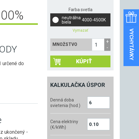
Farba svetla
100
%
neutrálna
4000-4500K
biela
Vymazať
VYCHYTÁVKY
MNOŽSTVO
ODY
KÚPIŤ
1 určené do
KALKULAČKA ÚSPOR
Denná doba
svietenia (hod.)
e
Cena elektriny
(€/kWh)
oz ukončený -
zo skladu