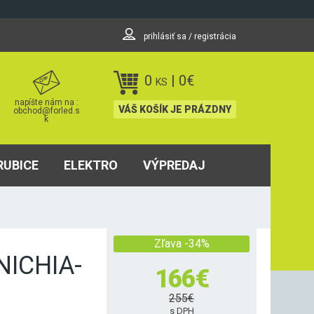
prihlásiť sa / registrácia
0
|
0
€
KS
napíšte nám na :
VÁŠ KOŠÍK JE PRÁZDNY
obchod@forled.s
k
RUBICE
ELEKTRO
VÝPREDAJ
Zľava -34%
NICHIA-
166
€
255
€
s DPH