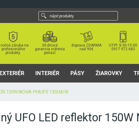
nájsť
produkty
-ročná záruka na
30-dňová
doprava ZDARMA
UT-PI: 8:30-15:00
profesionálne
garancia vrátenia
nad 90€
0917 972 683
produkty.
peňazí
EXTERIÉR
INTERIÉR
PÁSY
ŽIAROVKY
T
R 150W NICHIA-PHILIPS 130LM/W
lný UFO LED reflektor 150W 