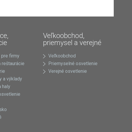
ce,
Veľkoobchod,
cie
priemysel a verejné
 pre firmy
Veľkoobchod
 reštaurácie
Priemyselné osvetlenie
rie
Verejné osvetlenie
 a výklady
 haly
osvetlenie
sko
é