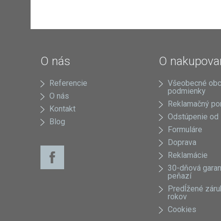
O nás
O nakupova
Referencie
Všeobecné ob
podmienky
O nás
Reklamačný po
Kontakt
Odstúpenie od
Blog
Formuláre
Doprava
Reklamácie
30-dňová garan
peňazí
Predĺžené záru
rokov
Cookies