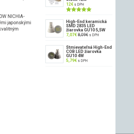
12
€
s DPH
00W NICHIA-
Hodnotenie
5.00
z 5
High-End keramická
ými japonskými
SMD 2835 LED
kvalitným
žiarovka GU10 5,5W
7,07
€
8,09
€
s DPH
Stmievateľná High-End
COB LED žiarovka
GU10 4W
5,79
€
s DPH