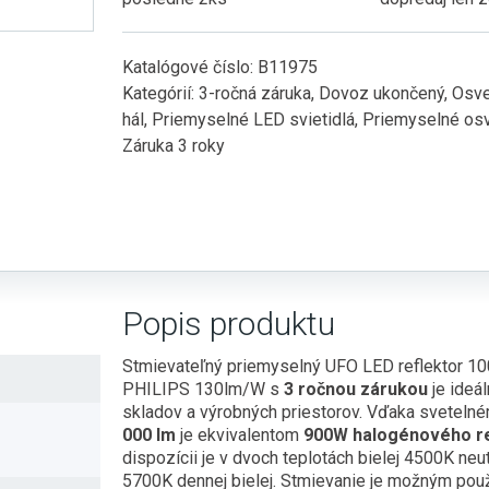
Katalógové číslo:
B11975
Kategórií:
3-ročná záruka
,
Dovoz ukončený
,
Osve
hál
,
Priemyselné LED svietidlá
,
Priemyselné osv
Záruka 3 roky
Popis produktu
Stmievateľný priemyselný UFO LED reflektor 1
PHILIPS 130lm/W s
3 ročnou zárukou
je ideál
skladov a výrobných priestorov. Vďaka sveteln
000 lm
je ekvivalentom
900W halogénového re
dispozícii je v dvoch teplotách bielej 4500K neutr
5700K dennej bielej. Stmievanie je možným pou