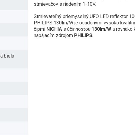
stmievačov s riadením 1-10V.
Stmievateľný priemyselný UFO LED reflektor 1
PHILIPS 130lm/W je osadenými vysoko kvalitn
čipmi
NICHIA
s účinnosťou
130lm/W
a rovnako 
napájacím zdrojom
PHILIPS.
a biela