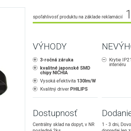
spoľahlivosť produktu na základe reklamácií
VÝHODY
NEVÝH
3-ročná záruka
Krytie IP2
interiéru
kvalitné japonské SMD
chipy NICHIA
Vysoká efektivita
130lm/W
Kvalitný driver
PHILIPS
Dostupnosť
Dodani
Centrálny sklad na dopyt, v NR
1 - 3 dni, Dov
posledné 2ks
dopredaj len 