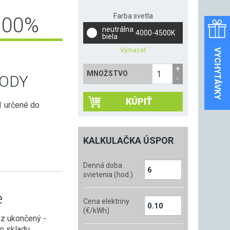
Farba svetla
100
%
neutrálna
4000-4500K
biela
Vymazať
VYCHYTÁVKY
MNOŽSTVO
ODY
KÚPIŤ
1 určené do
KALKULAČKA ÚSPOR
Denná doba
svietenia (hod.)
e
Cena elektriny
(€/kWh)
oz ukončený -
zo skladu