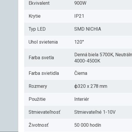
Ekvivalent
900W
Krytie
IP21
Typ LED
SMD NICHIA
Uhol svietenia
120°
Denná biela 5700K, Neutráln
Farba svetla
4000-4500K
Farba svietidla
Čierna
Rozmery
ф320 x 278 mm
Použitie
Interiér
Stmievateľnosť
Stmievateľné 1-10V
Životnosť
50 000 hodín