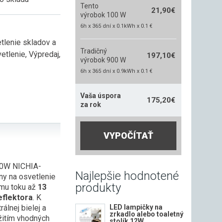
Tento
21,90
€
výrobok 100 W
6h x 365 dní x 0.1kWh x 0.1 €
tlenie skladov a
Tradičný
etlenie
,
Výpredaj
,
197,10
€
výrobok 900 W
6h x 365 dní x 0.9kWh x 0.1 €
Vaša úspora
175,20
€
za rok
VYPOČÍTAŤ
00W NICHIA-
Najlepšie hodnotené
ny na osvetlenie
produkty
ému toku až
13
flektora
. K
álnej bielej a
LED lampičky na
zrkadlo alebo toaletný
žitím vhodných
stolík 12W