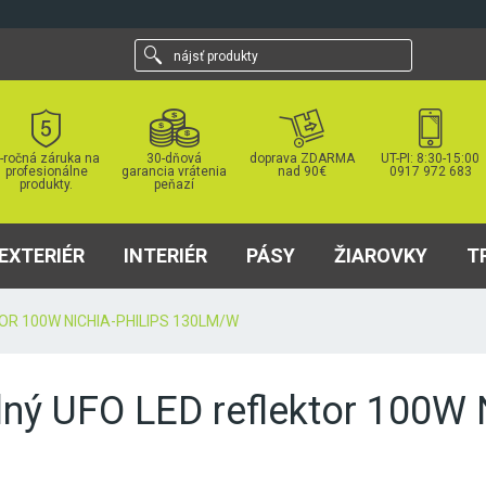
nájsť
produkty
-ročná záruka na
30-dňová
doprava ZDARMA
UT-PI: 8:30-15:00
profesionálne
garancia vrátenia
nad 90€
0917 972 683
produkty.
peňazí
EXTERIÉR
INTERIÉR
PÁSY
ŽIAROVKY
T
R 100W NICHIA-PHILIPS 130LM/W
lný UFO LED reflektor 100W 