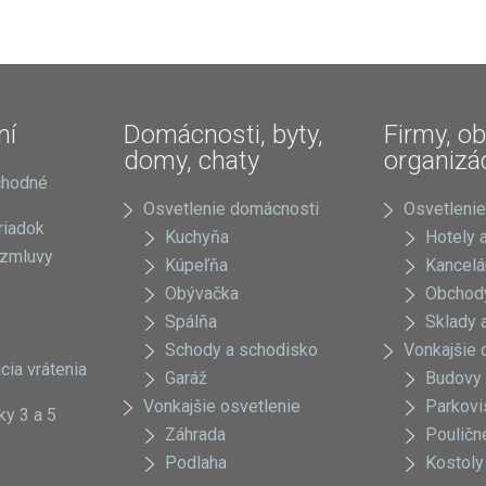
ní
Domácnosti, byty,
Firmy, ob
domy, chaty
organizá
chodné
Osvetlenie domácnosti
Osvetlenie
riadok
Kuchyňa
Hotely a
 zmluvy
Kúpeľňa
Kancelá
Obývačka
Obchody
Spálňa
Sklady a
Schody a schodisko
Vonkajšie 
cia vrátenia
Garáž
Budovy
Vonkajšie osvetlenie
Parkovi
ky 3 a 5
Záhrada
Pouličn
Podlaha
Kostoly