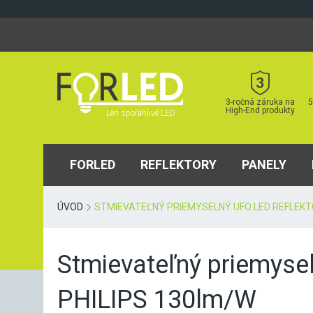
Skip
to
content
3-ročná záruka na
5
High-End produkty
Len spoľahlivé LED
FORLED
REFLEKTORY
PANELY
ÚVOD
STMIEVATEĽNÝ PRIEMYSELNÝ UFO LED REFLEKTO
Stmievateľný priemyse
PHILIPS 130lm/W