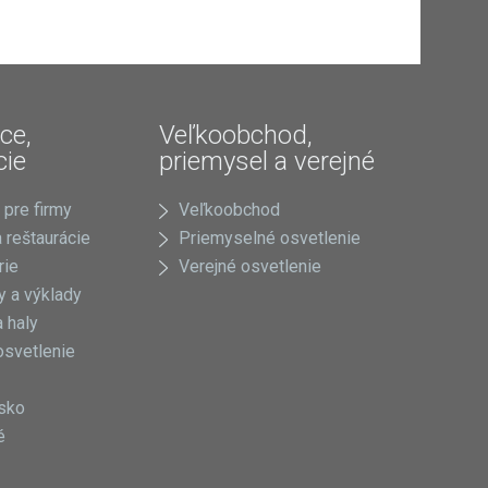
ce,
Veľkoobchod,
cie
priemysel a verejné
 pre firmy
Veľkoobchod
 reštaurácie
Priemyselné osvetlenie
rie
Verejné osvetlenie
 a výklady
 haly
osvetlenie
sko
é