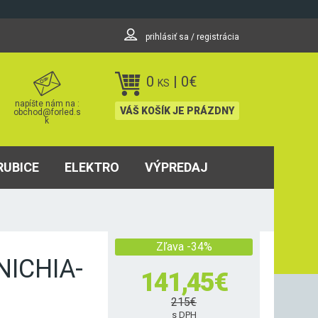
prihlásiť sa / registrácia
0
|
0
€
KS
napíšte nám na :
VÁŠ KOŠÍK JE PRÁZDNY
obchod@forled.s
k
RUBICE
ELEKTRO
VÝPREDAJ
Zľava -34%
NICHIA-
141,45
€
215
€
s DPH