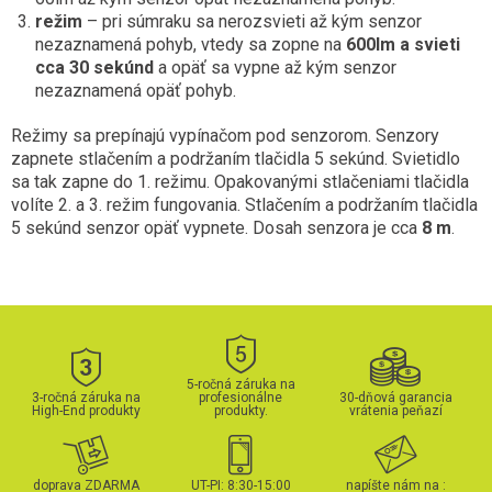
režim
– pri súmraku sa nerozsvieti až kým senzor
nezaznamená pohyb, vtedy sa zopne na
600lm a svieti
cca 30 sekúnd
a opäť sa vypne až kým senzor
nezaznamená opäť pohyb.
Režimy sa prepínajú vypínačom pod senzorom. Senzory
zapnete stlačením a podržaním tlačidla 5 sekúnd. Svietidlo
sa tak zapne do 1. režimu. Opakovanými stlačeniami tlačidla
volíte 2. a 3. režim fungovania. Stlačením a podržaním tlačidla
5 sekúnd senzor opäť vypnete. Dosah senzora je cca
8 m
.
5-ročná záruka na
3-ročná záruka na
profesionálne
30-dňová garancia
High-End produkty
produkty.
vrátenia peňazí
doprava ZDARMA
UT-PI: 8:30-15:00
napíšte nám na :