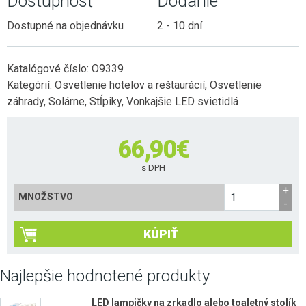
Dostupnosť
Dodanie
Dostupné na objednávku
2 - 10 dní
Katalógové číslo:
O9339
Kategórií:
Osvetlenie hotelov a reštaurácií
,
Osvetlenie
záhrady
,
Solárne
,
Stĺpiky
,
Vonkajšie LED svietidlá
66,90
€
s DPH
MNOŽSTVO
KÚPIŤ
Najlepšie hodnotené produkty
LED lampičky na zrkadlo alebo toaletný stolík