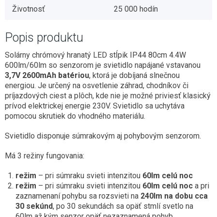
Životnosť
25 000 hodín
Popis produktu
Solárny chrómový hranatý LED stĺpik IP44 80cm 4.4W
600lm/60lm so senzorom je svietidlo napájané vstavanou
3,7V 2600mAh batériou
, ktorá je dobíjaná slnečnou
energiou. Je určený na osvetlenie záhrad, chodníkov či
príjazdových ciest a plôch, kde nie je možné priviesť klasický
prívod elektrickej energie 230V. Svietidlo sa uchytáva
pomocou skrutiek do vhodného materiálu.
Svietidlo disponuje súmrakovým aj pohybovým senzorom.
Má 3 režiny fungovania:
režim
– pri súmraku svieti intenzitou
60lm celú noc
režim
– pri súmraku svieti intenzitou
60lm celú noc
a pri
zaznamenaní pohybu sa rozsvieti na
240lm na dobu cca
30 sekúnd
, po 30 sekundách sa opäť stmlí svetlo na
60lm až kým senzor opäť nezaznamená pohyb.