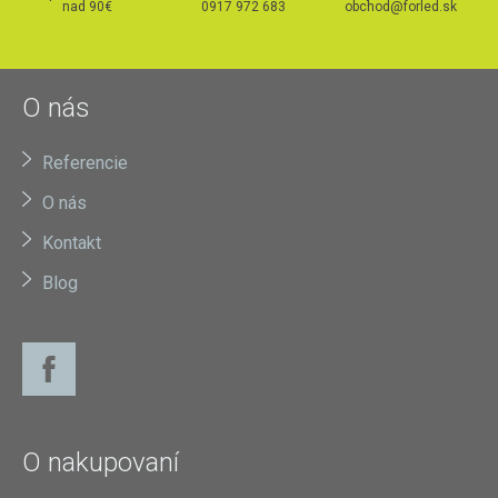
nad 90€
0917 972 683
obchod@forled.sk
O nás
Referencie
O nás
Kontakt
Blog
O nakupovaní