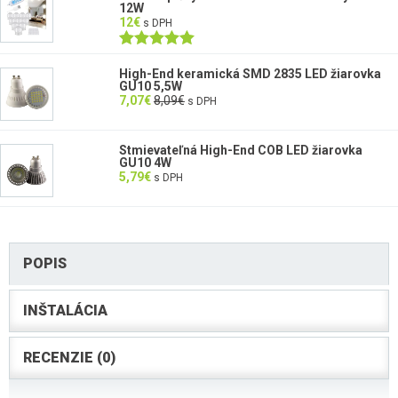
12W
12
€
s DPH
Hodnotenie
5.00
z 5
High-End keramická SMD 2835 LED žiarovka
GU10 5,5W
7,07
€
8,09
€
s DPH
Stmievateľná High-End COB LED žiarovka
GU10 4W
5,79
€
s DPH
POPIS
INŠTALÁCIA
RECENZIE (0)