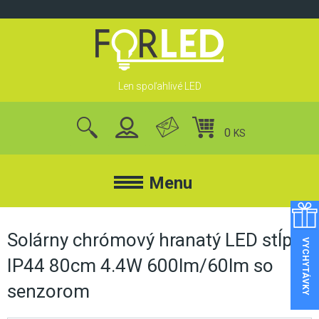
Skip
to
content
Len spoľahlivé LED
0
KS
nájsť
produkty
Menu
FORLED
Solárny chrómový hranatý LED stĺpik
VYCHYTÁVKY
IP44 80cm 4.4W 600lm/60lm so
FORLED
REFLEKTORY
senzorom
KONTAKT
LED REFLEKTORY
O NÁS