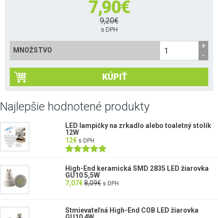
7,90
€
9,20
€
s DPH
MNOŽSTVO
KÚPIŤ
Najlepšie hodnotené produkty
LED lampičky na zrkadlo alebo toaletný stolík
12W
12
€
s DPH
Hodnotenie
5.00
z 5
High-End keramická SMD 2835 LED žiarovka
GU10 5,5W
7,07
€
8,09
€
s DPH
Stmievateľná High-End COB LED žiarovka
GU10 4W