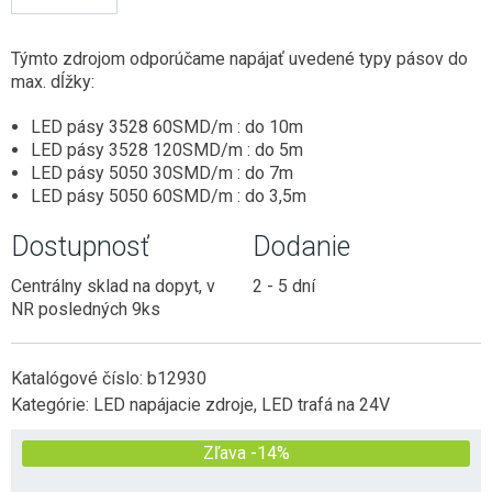
ZÁSUVKY DO NÁBYTKU
2G11 (DO POULIČNÝCH LÁMP)
E27 (KLASICKÝ ZÁVIT)
HLINÍKOVÉ LIŠTY
NÚDZOVÉ OSVETLENIE
SENZORY
POTRAVINÁRSKE LED TRUBICE
Týmto zdrojom odporúčame napájať uvedené typy pásov do
E14 (MALÝ ZÁVIT)
OVLÁDAČE A STMIEVAČE
VISIACE LAMPY
STMIEVANIE
max. dĺžky:
PRACHOTESNÉ SVIETIDLÁ
PÄTICE A RÁMIKY
LED MODULY DO SVETELNÝCH REKLÁM
NÁSTENNÉ
RF SPÍNANIE
LINEÁRNE SVIETIDLÁ
LED pásy 3528 60SMD/m : do 10m
ŽIAROVKY DO VEREJNÉHO OSVETLENIA
LED pásy 3528 120SMD/m : do 5m
SMART
GERMICÍDNE LAMPY
INÉ ŽIAROVKY (MR11, AR111, GU11)
LED pásy 5050 30SMD/m : do 7m
LED NAPÁJACIE ZDROJE
LED pásy 5050 60SMD/m : do 3,5m
TRUBICOVÉ SVIETIDLÁ INTERIÉROVÉ
LED MODULY (DO STROPNÍC)
SPOJKY NA 230V
Dostupnosť
Dodanie
VYCHYTÁVKY
Centrálny sklad na dopyt, v
2 - 5 dní
LAPAČE HMYZU
NR posledných 9ks
LED DEKORÁCIE
Katalógové číslo:
b12930
Kategórie:
LED napájacie zdroje
,
LED trafá na 24V
Zľava -14%