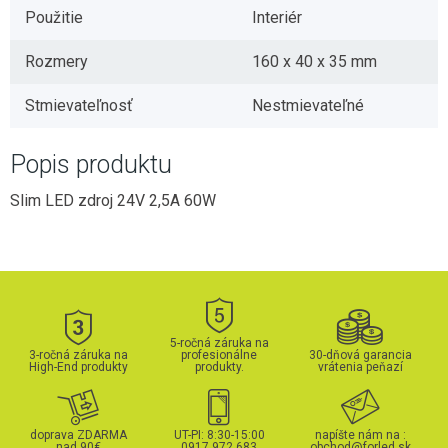
Použitie
Interiér
Rozmery
160 x 40 x 35 mm
Stmievateľnosť
Nestmievateľné
Popis produktu
Slim LED zdroj 24V 2,5A 60W
5-ročná záruka na
3-ročná záruka na
profesionálne
30-dňová garancia
High-End produkty
produkty.
vrátenia peňazí
doprava ZDARMA
UT-PI: 8:30-15:00
napíšte nám na :
nad 90€
0917 972 683
obchod@forled.sk