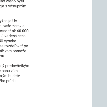
ľad vášho bytu,
roja s výstupným
yžaruje UV
áni vaše zdravie.
votnosť až
40 000
0m (uvedená cena
840 vysoko
ete rozdeľovať po
ntáž vám pomôže
su.
rčený predovšetkým
ED pásu vám
torým budete
ého prúdu.