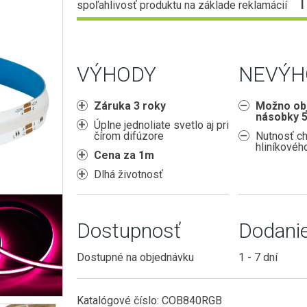
spoľahlivosť produktu na základe reklamácií
VÝHODY
NEVÝH
Záruka 3 roky
Možno obj
násobky 
Úplne jednoliate svetlo aj pri
čírom difúzore
Nutnosť c
hliníkového
Cena za 1m
Dlhá životnosť
Dostupnosť
Dodani
Dostupné na objednávku
1 - 7 dní
Katalógové číslo:
COB840RGB