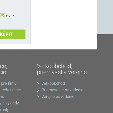
9
€
s DPH
KÚPIŤ
ce,
Veľkoobchod,
cie
priemysel a verejné
 pre firmy
Veľkoobchod
 reštaurácie
Priemyselné osvetlenie
rie
Verejné osvetlenie
 a výklady
 haly