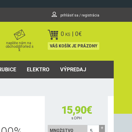
prihlásiť sa / registrácia
0
|
0
€
KS
napíšte nám na :
VÁŠ KOŠÍK JE PRÁZDNY
obchod@forled.s
k
RUBICE
ELEKTRO
VÝPREDAJ
15,90
€
s DPH
100
%
MNOŽSTVO