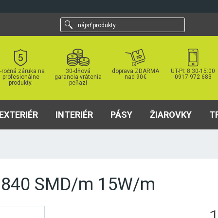
nájsť
produkty
-ročná záruka na
30-dňová
doprava ZDARMA
UT-PI: 8:30-15:00
profesionálne
garancia vrátenia
nad 90€
0917 972 683
produkty.
peňazí
EXTERIÉR
INTERIÉR
PÁSY
ŽIAROVKY
T
V 840 SMD/m 15W/m