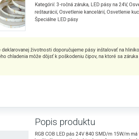
Kategórií:
3-ročná záruka
,
LED pásy na 24V
,
Osve
reštaurácií
,
Osvetlenie kancelárií
,
Osvetlenie ku
Špeciálne LED pásy
 deklarovanej životnosti doporučujeme pásy inštalovať na hliníkov
ho chladenia môže dôjsť k poškodeniu čipov, na ktoré sa záruka
Popis produktu
RGB COB LED pás 24V 840 SMD/m 15W/m má v