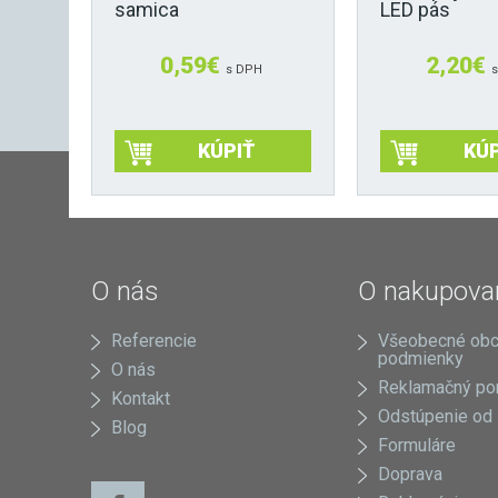
samica
LED pás
0,59
€
2,20
€
s DPH
KÚPIŤ
KÚP
Tento
produkt
má
viacero
variantov.
O nás
O nakupova
Možnosti
si
Referencie
Všeobecné ob
môžete
podmienky
O nás
vybrať
Reklamačný po
na
Kontakt
Odstúpenie od
stránke
Blog
produktu.
Formuláre
Doprava