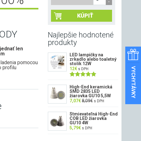
KÚPIŤ
ODY
Najlepšie hodnotené
produkty
ednať len
5m
LED lampičky na
zrkadlo alebo toaletný
hladenia pomocou
stolík 12W
 profilu
VYCHYTÁVKY
12
€
s DPH
Hodnotenie
5.00
z 5
High-End keramická
SMD 2835 LED
žiarovka GU10 5,5W
7,07
€
8,09
€
s DPH
e
Stmievateľná High-End
COB LED žiarovka
GU10 4W
5,79
€
s DPH