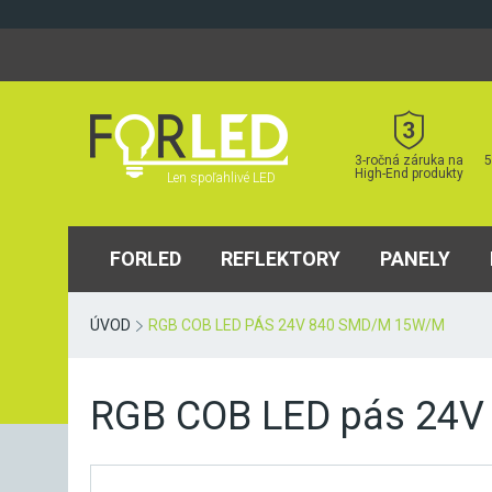
Skip
to
content
3-ročná záruka na
5
High-End produkty
Len spoľahlivé LED
FORLED
REFLEKTORY
PANELY
ÚVOD
RGB COB LED PÁS 24V 840 SMD/M 15W/M
RGB COB LED pás 24