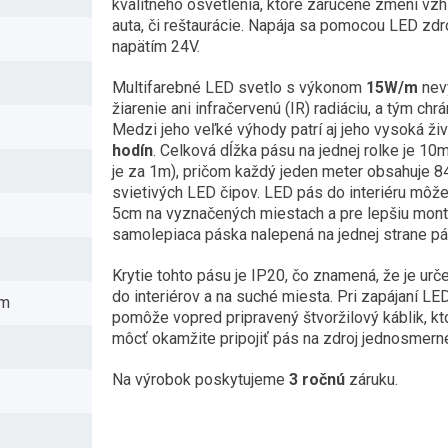
kvalitného osvetlenia, ktoré zaručene zmení vzh
auta, či reštaurácie. Napája sa pomocou LED zd
napätím 24V.
Multifarebné LED svetlo s výkonom
15W/m
nev
žiarenie ani infračervenú (IR) radiáciu, a tým chr
Medzi jeho veľké výhody patrí aj jeho vysoká ži
hodín
. Celková dĺžka pásu na jednej rolke je 1
je za 1m), pričom každý jeden meter obsahuje 
svietivých LED čipov. LED pás do interiéru môž
5cm na vyznačených miestach a pre lepšiu mo
samolepiaca páska nalepená na jednej strane pá
Krytie tohto pásu je IP20, čo znamená, že je u
do interiérov a na suché miesta. Pri zapájaní L
mm
pomôže vopred pripravený štvoržilový káblik, k
môcť okamžite pripojiť pás na zdroj jednosmern
Na výrobok poskytujeme
3 ročnú
záruku.