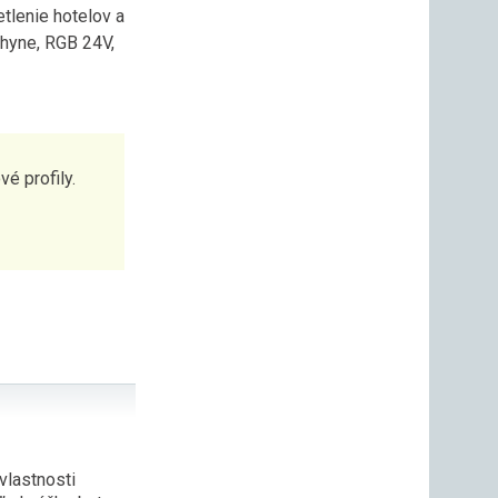
tlenie hotelov a
chyne
,
RGB 24V
,
é profily.
lastnosti