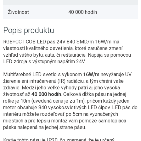
Životnosť
40 000 hodín
Popis produktu
RGB+CCT COB LED pás 24V 840 SMD/m 16W/m má
vlastnosti kvalitného osvetlenia, ktoré zaručene zmení
vzhľad vášho bytu, auta, či reštaurácie. Napája sa pomocou
LED zdroja s výstupným napätím 24V.
Multifarebné LED svetlo s výkonom
16W/m
nevyžaruje UV
žiarenie ani infračervenú (IR) radiáciu, a tým chráni vaše
zdravie. Medzi jeho veľké výhody patrí aj jeho vysoká
životnosť až
40 000 hodín
. Celková dĺžka pásu na jednej
rolke je 10m (uvedená cena je za 1m), pričom každý jeden
meter obsahuje 840 vysokosvietivých LED čipov. LED pás do
interiéru môžete rozdeľovať po 5cm na vyznačených
miestach a pre lepšiu montáž vám pomôže samolepiaca
páska nalepená na jednej strane pásu.
Krytie tohto pásu je IP20, čo znamená, že je určený