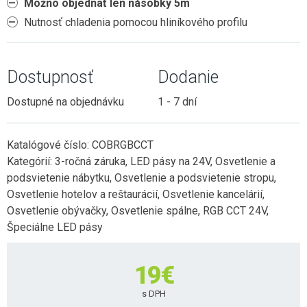
Možno objednať len násobky 5m
Nutnosť chladenia pomocou hliníkového profilu
Dostupnosť
Dodanie
Dostupné na objednávku
1 - 7 dní
Katalógové číslo:
COBRGBCCT
Kategórií:
3-ročná záruka
,
LED pásy na 24V
,
Osvetlenie a
podsvietenie nábytku
,
Osvetlenie a podsvietenie stropu
,
Osvetlenie hotelov a reštaurácií
,
Osvetlenie kancelárií
,
Osvetlenie obývačky
,
Osvetlenie spálne
,
RGB CCT 24V
,
Špeciálne LED pásy
19
€
s DPH