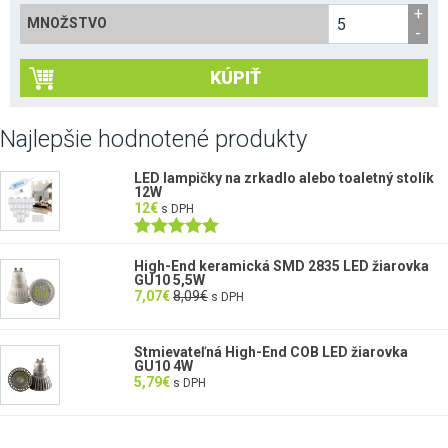
MNOŽSTVO
KÚPIŤ
Najlepšie hodnotené produkty
LED lampičky na zrkadlo alebo toaletný stolík
12W
12
€
s DPH
Hodnotenie
5.00
z 5
High-End keramická SMD 2835 LED žiarovka
GU10 5,5W
7,07
€
8,09
€
s DPH
Stmievateľná High-End COB LED žiarovka
GU10 4W
5,79
€
s DPH