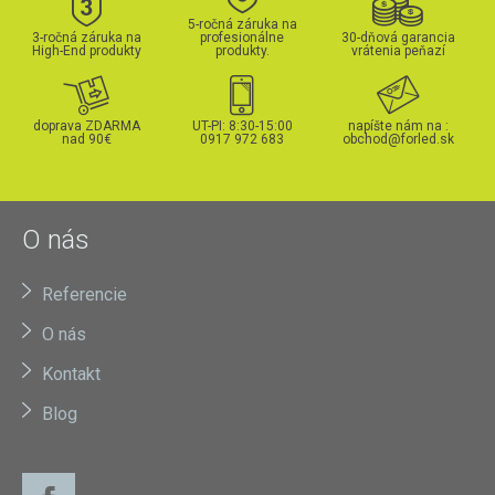
5-ročná záruka na
3-ročná záruka na
profesionálne
30-dňová garancia
High-End produkty
produkty.
vrátenia peňazí
doprava ZDARMA
UT-PI: 8:30-15:00
napíšte nám na :
nad 90€
0917 972 683
obchod@forled.sk
O nás
Referencie
O nás
Kontakt
Blog