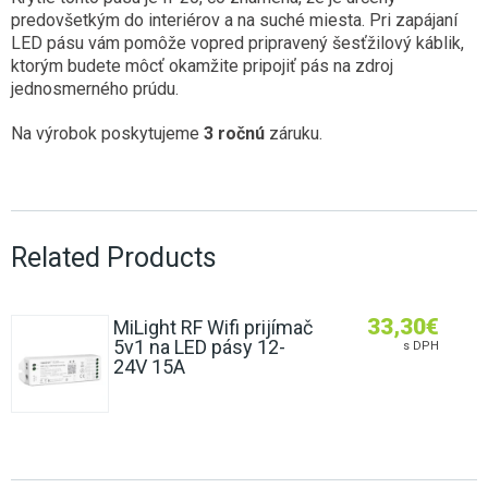
predovšetkým do interiérov a na suché miesta. Pri zapájaní
LED pásu vám pomôže vopred pripravený šesťžilový káblik,
ktorým budete môcť okamžite pripojiť pás na zdroj
jednosmerného prúdu.
Na výrobok poskytujeme
3 ročnú
záruku.
Related Products
33,30
€
MiLight RF Wifi prijímač
5v1 na LED pásy 12-
s DPH
24V 15A