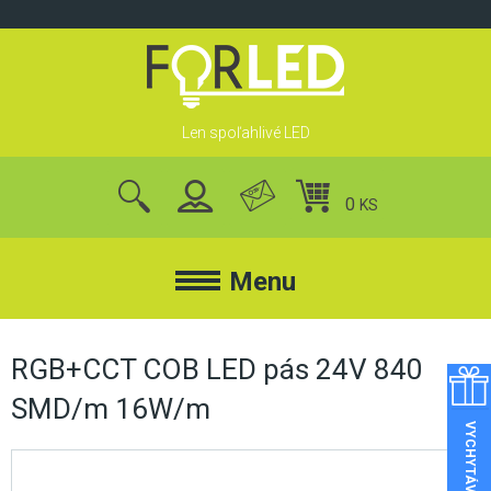
Skip
to
content
Len spoľahlivé LED
0
KS
nájsť
produkty
Menu
FORLED
RGB+CCT COB LED pás 24V 840
SMD/m 16W/m
FORLED
REFLEKTORY
VYCHYTÁVKY
KONTAKT
LED REFLEKTORY
O NÁS