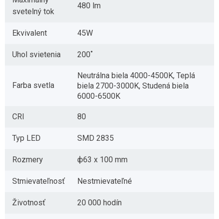
480 lm
svetelný tok
Ekvivalent
45W
Uhol svietenia
200˚
Neutrálna biela 4000-4500K, Teplá
Farba svetla
biela 2700-3000K, Studená biela
6000-6500K
CRI
80
Typ LED
SMD 2835
Rozmery
ф63 x 100 mm
Stmievateľnosť
Nestmievateľné
Životnosť
20 000 hodín