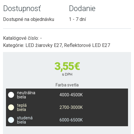
Dostupnosť
Dodanie
Dostupné na objednávku
1 - 7 dní
Katalógové číslo:
-
Kategórie:
LED žiarovky E27
,
Reflektorové LED E27
3,55
€
s DPH
Farba svetla
neutrálna
4000-4500K
biela
teplá
2700-3000K
biela
studená
6000-6500K
biela