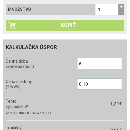
MNOŽSTVO
KÚPIŤ
KALKULAČKA ÚSPOR
Denná doba
svietenia (hod.)
Cena elektriny
(€/kWh)
Tento
1,31
€
výrobok 6 W
6h x 365 dní x 0.006kWh x 0.1 €
Tradičný