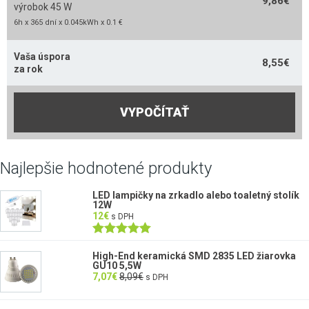
9,86
€
výrobok 45 W
6h x 365 dní x 0.045kWh x 0.1 €
Vaša úspora
8,55
€
za rok
VYPOČÍTAŤ
Najlepšie hodnotené produkty
LED lampičky na zrkadlo alebo toaletný stolík
12W
12
€
s DPH
Hodnotenie
5.00
z 5
High-End keramická SMD 2835 LED žiarovka
GU10 5,5W
7,07
€
8,09
€
s DPH