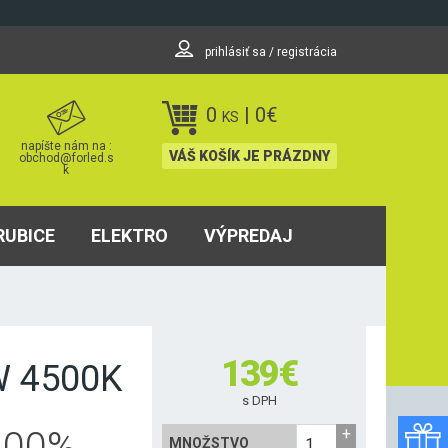
prihlásiť sa / registrácia
0
|
0
€
KS
napíšte nám na :
VÁŠ KOŠÍK JE PRÁZDNY
obchod@forled.s
k
RUBICE
ELEKTRO
VÝPREDAJ
139
€
W 4500K
s DPH
100
%
MNOŽSTVO