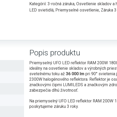
Kategórií:
3-ročná záruka
,
Osvetlenie skladov a 
LED svietidlá
,
Priemyselné osvetlenie
,
Záruka 3
Popis produktu
Priemyselný UFO LED reflektor RAM 200W 180
ideálny na osvetlenie skladov a výrobných pries
svetelnému toku až
36 000 lm
pri 90° svietenia
2300W halogénového reflektora. Reflektor je o
značkovými čipmi LUMILEDS a značkovým zdroj
zabezpečia dlhú životnosť.
Na priemyselný UFO LED reflektor RAM 200W
poskytujeme záruku 3 roky.