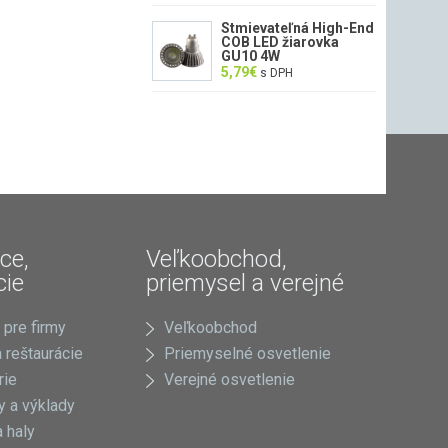
Stmievateľná High-End
COB LED žiarovka
GU10 4W
5,79
€
s DPH
ce,
Veľkoobchod,
cie
priemysel a verejné
 pre firmy
Veľkoobchod
 reštaurácie
Priemyselné osvetlenie
rie
Verejné osvetlenie
 a výklady
 haly