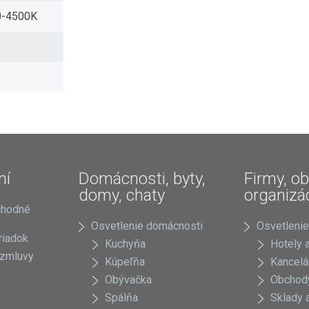
00-4500K
ní
Domácnosti, byty,
Firmy, ob
domy, chaty
organizá
chodné
Osvetlenie domácnosti
Osvetlenie
riadok
Kuchyňa
Hotely a
 zmluvy
Kúpeľňa
Kancelá
Obývačka
Obchody
Spálňa
Sklady a