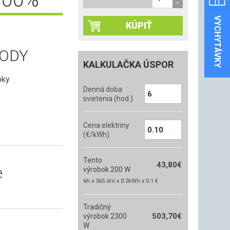
VYCHYTÁVKY
KÚPIŤ
ODY
KALKULAČKA ÚSPOR
oky
Denná doba
svietenia (hod.)
Cena elektriny
(€/kWh)
Tento
43,80
€
e
výrobok 200 W
6h x 365 dní x 0.2kWh x 0.1 €
Tradičný
503,70
€
výrobok 2300
W