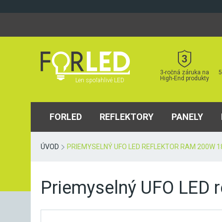
Skip
to
content
3-ročná záruka na
5
High-End produkty
Len spoľahlivé LED
FORLED
REFLEKTORY
PANELY
ÚVOD
PRIEMYSELNÝ UFO LED REFLEKTOR RAM 200W 1
Priemyselný UFO LED 