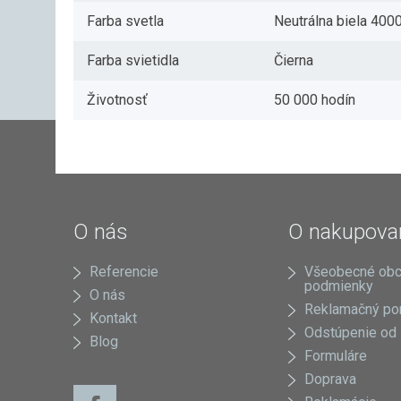
Farba svetla
Neutrálna biela 40
Farba svietidla
Čierna
Životnosť
50 000 hodín
O nás
O nakupova
Referencie
Všeobecné ob
podmienky
O nás
Reklamačný po
Kontakt
Odstúpenie od
Blog
Formuláre
Doprava