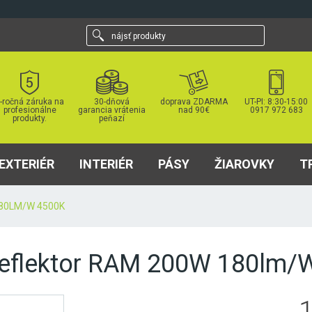
nájsť
produkty
-ročná záruka na
30-dňová
doprava ZDARMA
UT-PI: 8:30-15:00
profesionálne
garancia vrátenia
nad 90€
0917 972 683
produkty.
peňazí
EXTERIÉR
INTERIÉR
PÁSY
ŽIAROVKY
T
80LM/W 4500K
reflektor RAM 200W 180lm/