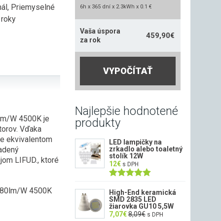
hál
,
Priemyselné
6h x 365 dní x 2.3kWh x 0.1 €
 roky
Vaša úspora
459,90
€
za rok
VYPOČÍTAŤ
Najlepšie hodnotené
lm/W 4500K je
produkty
torov. Vďaka
 je ekvivalentom
LED lampičky na
sadený
zrkadlo alebo toaletný
stolík 12W
om LIFUD., ktoré
12
€
s DPH
Hodnotenie
 180lm/W 4500K
5.00
z 5
High-End keramická
SMD 2835 LED
žiarovka GU10 5,5W
7,07
€
8,09
€
s DPH