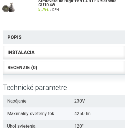
Stmievateľná High-End COB LED žiarovka
GU10 4W
5,79
€
s DPH
POPIS
INŠTALÁCIA
RECENZIE (0)
Technické parametre
Napájanie
230V
Maximálny svetelný tok
4250 lm
Uhol svietenia
120°