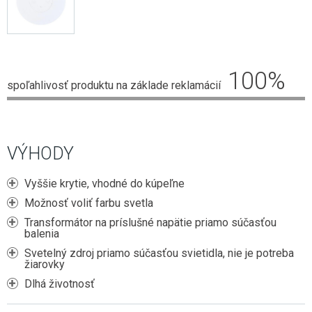
ZÁSUVKY DO NÁBYTKU
2G11 (DO POULIČNÝCH LÁMP)
E27 (KLASICKÝ ZÁVIT)
HLINÍKOVÉ LIŠTY
NÚDZOVÉ OSVETLENIE
SENZORY
POTRAVINÁRSKE LED TRUBICE
E14 (MALÝ ZÁVIT)
OVLÁDAČE A STMIEVAČE
VISIACE LAMPY
STMIEVANIE
PRACHOTESNÉ SVIETIDLÁ
PÄTICE A RÁMIKY
LED MODULY DO SVETELNÝCH REKLÁM
NÁSTENNÉ
100
%
RF SPÍNANIE
LINEÁRNE SVIETIDLÁ
ŽIAROVKY DO VEREJNÉHO OSVETLENIA
spoľahlivosť produktu na základe reklamácií
SMART
GERMICÍDNE LAMPY
INÉ ŽIAROVKY (MR11, AR111, GU11)
LED NAPÁJACIE ZDROJE
TRUBICOVÉ SVIETIDLÁ INTERIÉROVÉ
LED MODULY (DO STROPNÍC)
SPOJKY NA 230V
VÝHODY
VYCHYTÁVKY
Vyššie krytie, vhodné do kúpeľne
LAPAČE HMYZU
Možnosť voliť farbu svetla
LED DEKORÁCIE
Transformátor na príslušné napätie priamo súčasťou
balenia
Svetelný zdroj priamo súčasťou svietidla, nie je potreba
žiarovky
Dlhá životnosť