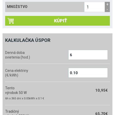
MNOŽSTVO
KÚPIŤ
KALKULAČKA ÚSPOR
Denná doba
svietenia (hod.)
Cena elektriny
(€/kWh)
Tento
10,95
€
výrobok 50 W
6h x 365 dní x 0.05kWh x 0.1 €
Tradičný
65,70
€