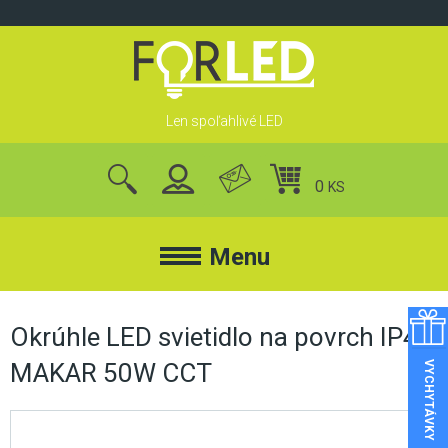
Skip
to
content
Len spoľahlivé LED
0
KS
nájsť
produkty
Menu
FORLED
Okrúhle LED svietidlo na povrch IP44
MAKAR 50W CCT
VYCHYTÁVKY
FORLED
REFLEKTORY
KONTAKT
LED REFLEKTORY
O NÁS