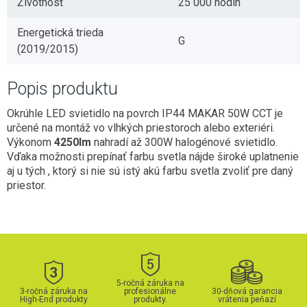
Životnosť
25 000 hodín
Energetická trieda
G
(2019/2015)
Popis produktu
Okrúhle LED svietidlo na povrch IP44 MAKAR 50W CCT je
určené na montáž vo vlhkých priestoroch alebo exteriéri.
Výkonom
4250lm
nahradí až 300W halogénové svietidlo.
Vďaka možnosti prepínať farbu svetla nájde široké uplatnenie
aj u tých , ktorý si nie sú istý akú farbu svetla zvoliť pre daný
priestor.
5-ročná záruka na
3-ročná záruka na
profesionálne
30-dňová garancia
High-End produkty
produkty.
vrátenia peňazí