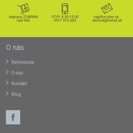
doprava ZDARMA
UT-PI: 8:30-15:00
napíšte nám na :
nad 90€
0917 972 683
obchod@forled.sk
O nás
Referencie
O nás
Kontakt
Blog