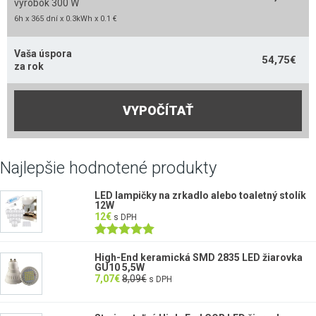
výrobok 300 W
6h x 365 dní x 0.3kWh x 0.1 €
Vaša úspora
54,75
€
za rok
VYPOČÍTAŤ
Najlepšie hodnotené produkty
LED lampičky na zrkadlo alebo toaletný stolík
12W
12
€
s DPH
Hodnotenie
5.00
z 5
High-End keramická SMD 2835 LED žiarovka
GU10 5,5W
7,07
€
8,09
€
s DPH