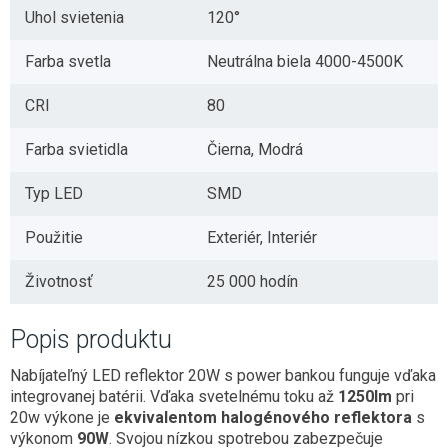
Uhol svietenia
120°
Farba svetla
Neutrálna biela 4000-4500K
CRI
80
Farba svietidla
Čierna, Modrá
Typ LED
SMD
Použitie
Exteriér, Interiér
Životnosť
25 000 hodín
Popis produktu
Nabíjateľný LED reflektor 20W s power bankou funguje vďaka
integrovanej batérii. Vďaka svetelnému toku až
1250lm
pri
20w výkone je
ekvivalentom halogénového reflektora
s
výkonom
90W
. Svojou nízkou spotrebou zabezpečuje