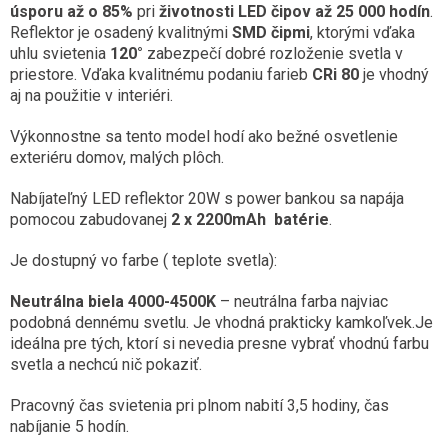
úsporu až o 85%
pri
životnosti LED čipov až 25 000 hodín
.
Reflektor je osadený kvalitnými
SMD čipmi
, ktorými vďaka
uhlu svietenia
120°
zabezpečí dobré rozloženie svetla v
priestore. Vďaka kvalitnému podaniu farieb
CRi 80
je vhodný
aj na použitie v interiéri.
Výkonnostne sa tento model hodí ako bežné osvetlenie
exteriéru domov, malých plôch.
Nabíjateľný LED reflektor 20W s power bankou sa napája
pomocou zabudovanej
2 x 2200mAh batérie
.
Je dostupný vo farbe ( teplote svetla):
Neutrálna biela 4000-4500K
– neutrálna farba najviac
podobná dennému svetlu. Je vhodná prakticky kamkoľvek.Je
ideálna pre tých, ktorí si nevedia presne vybrať vhodnú farbu
svetla a nechcú nič pokaziť.
Pracovný čas svietenia pri plnom nabití 3,5 hodiny, čas
nabíjanie 5 hodín.