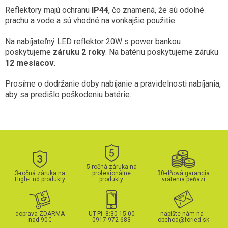
Reflektory majú ochranu
IP44
, čo znamená, že sú odolné
prachu a vode a sú vhodné na vonkajšie použitie.
Na nabíjateľný LED reflektor 20W s power bankou
poskytujeme
záruku 2 roky
. Na batériu poskytujeme záruku
12 mesiacov
.
Prosíme o dodržanie doby nabíjanie a pravidelnosti nabíjania,
aby sa predišlo poškodeniu batérie.
5-ročná záruka na
3-ročná záruka na
profesionálne
30-dňová garancia
High-End produkty
produkty.
vrátenia peňazí
doprava ZDARMA
UT-PI: 8:30-15:00
napíšte nám na :
nad 90€
0917 972 683
obchod@forled.sk