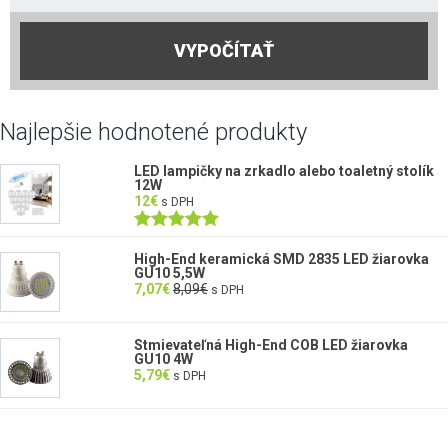
VYPOČÍTAŤ
Najlepšie hodnotené produkty
LED lampičky na zrkadlo alebo toaletný stolík
12W
12
€
s DPH
Hodnotenie
5.00
z 5
High-End keramická SMD 2835 LED žiarovka
GU10 5,5W
7,07
€
8,09
€
s DPH
Stmievateľná High-End COB LED žiarovka
GU10 4W
5,79
€
s DPH