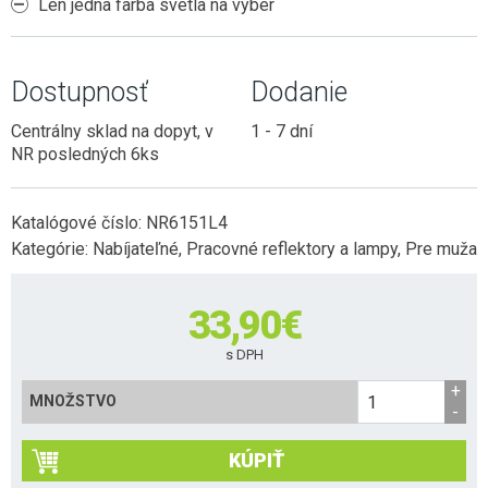
Len jedna farba svetla na výber
Dostupnosť
Dodanie
Centrálny sklad na dopyt, v
1 - 7 dní
NR posledných 6ks
Katalógové číslo:
NR6151L4
Kategórie:
Nabíjateľné
,
Pracovné reflektory a lampy
,
Pre muža
33,90
€
s DPH
MNOŽSTVO
KÚPIŤ