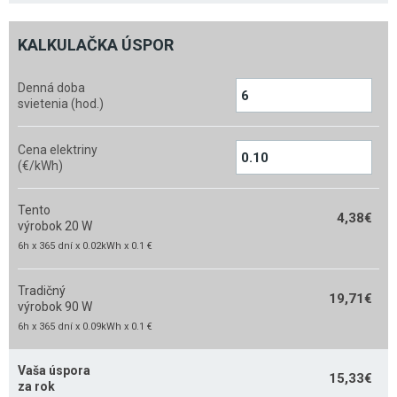
KALKULAČKA ÚSPOR
Denná doba
svietenia (hod.)
Cena elektriny
(€/kWh)
Tento
4,38
€
výrobok 20 W
6h x 365 dní x 0.02kWh x 0.1 €
Tradičný
19,71
€
výrobok 90 W
6h x 365 dní x 0.09kWh x 0.1 €
Vaša úspora
15,33
€
za rok