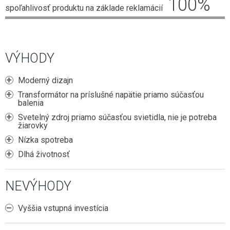
100
%
ZÁSUVKY DO NÁBYTKU
2G11 (DO POULIČNÝCH LÁMP)
spoľahlivosť produktu na základe reklamácií
E27 (KLASICKÝ ZÁVIT)
HLINÍKOVÉ LIŠTY
NÚDZOVÉ OSVETLENIE
SENZORY
POTRAVINÁRSKE LED TRUBICE
E14 (MALÝ ZÁVIT)
OVLÁDAČE A STMIEVAČE
VISIACE LAMPY
STMIEVANIE
PRACHOTESNÉ SVIETIDLÁ
PÄTICE A RÁMIKY
LED MODULY DO SVETELNÝCH REKLÁM
NÁSTENNÉ
RF SPÍNANIE
VÝHODY
LINEÁRNE SVIETIDLÁ
ŽIAROVKY DO VEREJNÉHO OSVETLENIA
SMART
GERMICÍDNE LAMPY
INÉ ŽIAROVKY (MR11, AR111, GU11)
Moderný dizajn
LED NAPÁJACIE ZDROJE
TRUBICOVÉ SVIETIDLÁ INTERIÉROVÉ
Transformátor na príslušné napätie priamo súčasťou
LED MODULY (DO STROPNÍC)
balenia
SPOJKY NA 230V
Svetelný zdroj priamo súčasťou svietidla, nie je potreba
VYCHYTÁVKY
žiarovky
Nízka spotreba
LAPAČE HMYZU
Dlhá životnosť
LED DEKORÁCIE
NEVÝHODY
Vyššia vstupná investícia