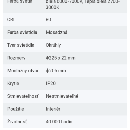
Farba svetla
biela 6000-7000K, Teplá biela 2700-
3000K
CRI
80
Farba svietidla
Mosadzná
Tvar svietidla
Okrúhly
Rozmery
Φ225 x 22 mm
Montážny otvor
ф205 mm
Krytie
IP20
Stmievateľnosť
Nestmievateľné
Použitie
Interiér
Životnosť
40 000 hodín