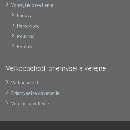
Vonkajšie osvetlenie
Budovy
Parkovisko
Pouličné
Kostoly
Veľkoobchod, priemysel a verejné
Veľkoobchod
Priemyselné osvetlenie
Verejné osvetlenie