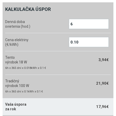
KALKULAČKA ÚSPOR
Denná doba
svietenia (hod.)
Cena elektriny
(€/kWh)
Tento
3,94
€
výrobok 18 W
6h x 365 dní x 0.018kWh x 0.1 €
Tradičný
21,90
€
výrobok 100 W
6h x 365 dní x 0.1kWh x 0.1 €
Vaša úspora
17,96
€
za rok