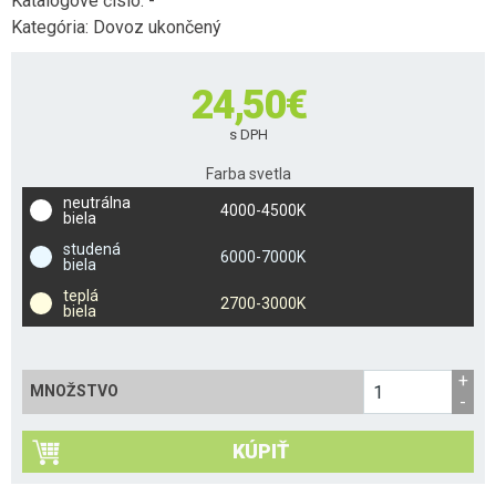
Katalógové číslo:
-
Kategória:
Dovoz ukončený
24,50
€
s DPH
Farba svetla
neutrálna
4000-4500K
biela
studená
6000-7000K
biela
teplá
2700-3000K
biela
MNOŽSTVO
KÚPIŤ