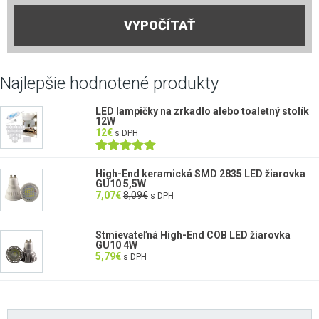
VYPOČÍTAŤ
Najlepšie hodnotené produkty
LED lampičky na zrkadlo alebo toaletný stolík
12W
12
€
s DPH
Hodnotenie
5.00
z 5
High-End keramická SMD 2835 LED žiarovka
GU10 5,5W
7,07
€
8,09
€
s DPH
Stmievateľná High-End COB LED žiarovka
GU10 4W
5,79
€
s DPH