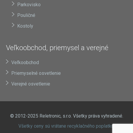
Parkovisko
Pouličné
Kostoly
Veľkoobchod, priemysel a verejné
Veľkoobchod
Priemyselné osvetlenie
Verejné osvetlenie
© 2012-2025 Reletronic, s.r.o. Všetky práva vyhradené.
Všetky ceny sú vrátane recyklačného poplatku.