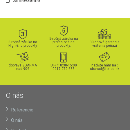
Stmievateľné
5-ročná záruka na
3-ročná záruka na
profesionálne
30-dňová garancia
High-End produkty
produkty.
vrátenia peňazí
doprava ZDARMA
UT-PI: 8:30-15:00
napíšte nám na :
nad 90€
0917 972 683
obchod@forled.sk
O nás
Referencie
O nás