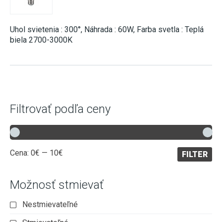
Uhol svietenia : 300°, Náhrada : 60W, Farba svetla : Teplá
biela 2700-3000K
Filtrovať podľa ceny
Minimálna
Maximálna
Cena:
0€
—
10€
FILTER
cena
cena
Možnosť stmievať
Nestmievateľné