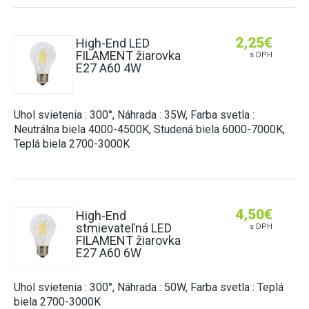
2,25
€
High-End LED
FILAMENT žiarovka
s DPH
E27 A60 4W
Uhol svietenia : 300°, Náhrada : 35W, Farba svetla :
Neutrálna biela 4000-4500K, Studená biela 6000-7000K,
Teplá biela 2700-3000K
4,50
€
High-End
stmievateľná LED
s DPH
FILAMENT žiarovka
E27 A60 6W
Uhol svietenia : 300°, Náhrada : 50W, Farba svetla : Teplá
biela 2700-3000K