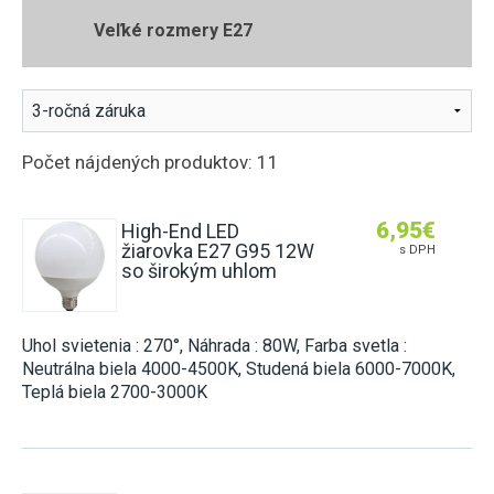
ZÁSUVKY DO NÁBYTKU
2G11 (DO POULIČNÝCH LÁMP)
E27 (KLASICKÝ ZÁVIT)
Veľké rozmery E27
HLINÍKOVÉ LIŠTY
NÚDZOVÉ OSVETLENIE
SENZORY
POTRAVINÁRSKE LED TRUBICE
E14 (MALÝ ZÁVIT)
OVLÁDAČE A STMIEVAČE
VISIACE LAMPY
STMIEVANIE
PRACHOTESNÉ SVIETIDLÁ
PÄTICE A RÁMIKY
LED MODULY DO SVETELNÝCH REKLÁM
NÁSTENNÉ
RF SPÍNANIE
LINEÁRNE SVIETIDLÁ
ŽIAROVKY DO VEREJNÉHO OSVETLENIA
SMART
Počet nájdených produktov: 11
GERMICÍDNE LAMPY
INÉ ŽIAROVKY (MR11, AR111, GU11)
LED NAPÁJACIE ZDROJE
TRUBICOVÉ SVIETIDLÁ INTERIÉROVÉ
LED MODULY (DO STROPNÍC)
6,95
€
High-End LED
SPOJKY NA 230V
žiarovka E27 G95 12W
s DPH
VYCHYTÁVKY
so širokým uhlom
LAPAČE HMYZU
LED DEKORÁCIE
Uhol svietenia : 270°, Náhrada : 80W, Farba svetla :
Neutrálna biela 4000-4500K, Studená biela 6000-7000K,
Teplá biela 2700-3000K