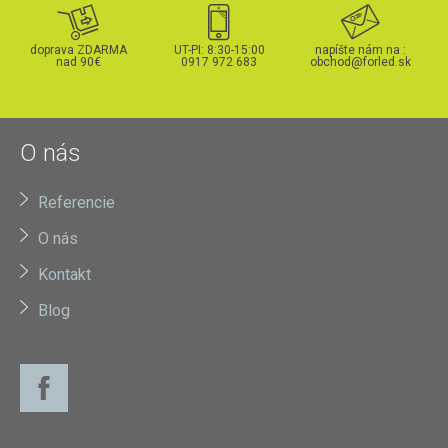
doprava ZDARMA
UT-PI: 8:30-15:00
napíšte nám na :
nad 90€
0917 972 683
obchod@forled.sk
O nás
Referencie
O nás
Kontakt
Blog