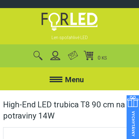
Skip
to
content
Len spoľahlivé LED
0
KS
nájsť
produkty
Menu
FORLED
High-End LED trubica T8 90 cm na
VYCHYTÁVKY
potraviny 14W
FORLED
REFLEKTORY
KONTAKT
LED REFLEKTORY
O NÁS