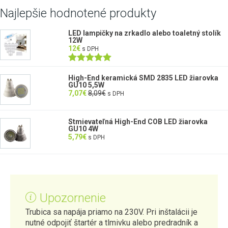
Najlepšie hodnotené produkty
LED lampičky na zrkadlo alebo toaletný stolík
12W
12
€
s DPH
Hodnotenie
5.00
z 5
High-End keramická SMD 2835 LED žiarovka
GU10 5,5W
7,07
€
8,09
€
s DPH
Stmievateľná High-End COB LED žiarovka
GU10 4W
5,79
€
s DPH
Upozornenie
Trubica sa napája priamo na 230V. Pri inštalácii je
nutné odpojiť štartér a tlmivku alebo predradník a