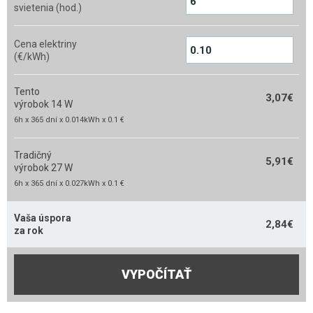
svietenia (hod.)
Cena elektriny
(€/kWh)
Tento
3,07
€
výrobok 14 W
6h x 365 dní x 0.014kWh x 0.1 €
Tradičný
5,91
€
výrobok 27 W
6h x 365 dní x 0.027kWh x 0.1 €
Vaša úspora
2,84
€
za rok
VYPOČÍTAŤ