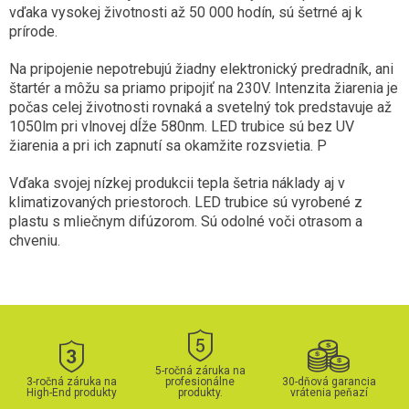
vďaka vysokej životnosti až 50 000 hodín, sú šetrné aj k
prírode.
Na pripojenie nepotrebujú žiadny elektronický predradník, ani
štartér a môžu sa priamo pripojiť na 230V. Intenzita žiarenia je
počas celej životnosti rovnaká a svetelný tok predstavuje až
1050lm pri vlnovej dĺže 580nm. LED trubice sú bez UV
žiarenia a pri ich zapnutí sa okamžite rozsvietia. P
Vďaka svojej nízkej produkcii tepla šetria náklady aj v
klimatizovaných priestoroch. LED trubice sú vyrobené z
plastu s mliečnym difúzorom. Sú odolné voči otrasom a
chveniu.
5-ročná záruka na
3-ročná záruka na
profesionálne
30-dňová garancia
High-End produkty
produkty.
vrátenia peňazí