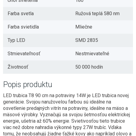
Uhol svietenia
180°
Farba svetla
Ružová teplá 580 nm
Farba svietidla
Mliečne
Typ LED
SMD 2835
Stmievateľnosť
Nestmievateľné
Životnosť
50 000 hodín
Popis produktu
LED trubica T8 90 cm na potraviny 14W je LED trubica novej
generácie. Svojou naružovelou farbou sú ideálne na
osvetlenie predajných vitrín na potraviny, ideálne na mäso a
mäsové výrobky. Vyznačujú sa svojou šetrnosťou elektrickej
energie, ušetria až 60% energie. Svietivosťou tieto trubice
viac než dobre nahradia výkonné typy 27W trubíc. Vďaka
tomu, že neobsahujú žiadne ťažké kovy ako napríklad olovo a