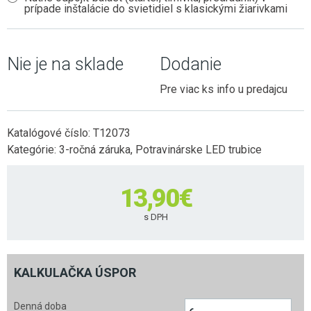
prípade inštalácie do svietidiel s klasickými žiarivkami
Nie je na sklade
Dodanie
Pre viac ks info u predajcu
Katalógové číslo:
T12073
Kategórie:
3-ročná záruka
,
Potravinárske LED trubice
13,90
€
s DPH
KALKULAČKA ÚSPOR
Denná doba