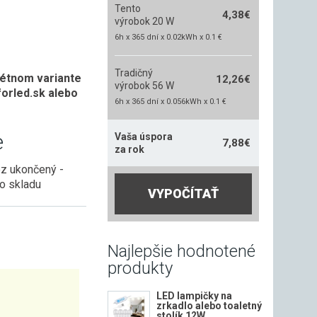
Tento
4,38
€
výrobok 20 W
6h x 365 dní x 0.02kWh x 0.1 €
Tradičný
rétnom variante
12,26
€
výrobok 56 W
orled.sk alebo
6h x 365 dní x 0.056kWh x 0.1 €
e
Vaša úspora
7,88
€
za rok
oz ukončený -
zo skladu
VYPOČÍTAŤ
Najlepšie hodnotené
produkty
LED lampičky na
zrkadlo alebo toaletný
stolík 12W