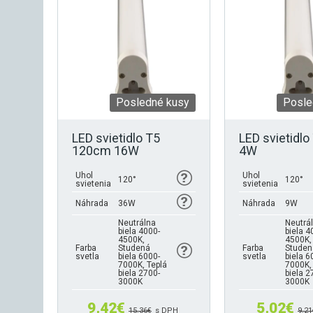
Posledné kusy
Posle
LED svietidlo T5
LED svietidl
120cm 16W
4W
Uhol
Uhol
120°
120°
svietenia
svietenia
Náhrada
36W
Náhrada
9W
Neutrálna
Neutrá
biela 4000-
biela 4
4500K,
4500K,
Farba
Studená
Farba
Studen
svetla
biela 6000-
svetla
biela 6
7000K, Teplá
7000K,
biela 2700-
biela 2
3000K
3000K
9,42
€
5,02
€
15,36
€
s DPH
9,21