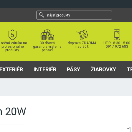
nájsť
produkty
-ročná záruka na
30-dňová
doprava ZDARMA
UT-PI: 8:30-15:00
profesionálne
garancia vrátenia
nad 90€
0917 972 683
produkty.
peňazí
EXTERIÉR
INTERIÉR
PÁSY
ŽIAROVKY
T
cm 20W