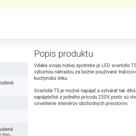
Popis produktu
Vďaka svojej nízkej spotrebe je LED svietidlo
výbornou náhradou za bežne používané trubicové
kuchynskú linku.
Studená
Svietidlá T5 je možné napájať a vytvárať tak dlh
napájateľné z jedného prívodu 230V, preto sú vh
osvetlenie interiérov obchodných priestorov.
tudená
 2700-