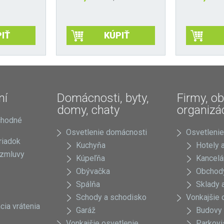
IŤ
KÚPIŤ
Tento
Tento
produkt
produkt
má
má
viacero
viacero
variantov.
variantov.
ní
Domácnosti, byty,
Firmy, ob
Možnosti
Možnosti
domy, chaty
organizá
si
si
chodné
môžete
môžete
Osvetlenie domácnosti
Osvetlenie
vybrať
vybrať
riadok
na
na
Kuchyňa
Hotely a
 zmluvy
stránke
stránke
Kúpeľňa
Kancelá
produktu.
produktu.
Obývačka
Obchody
Spálňa
Sklady a
Schody a schodisko
Vonkajšie 
cia vrátenia
Garáž
Budovy
Vonkajšie osvetlenie
Parkovi