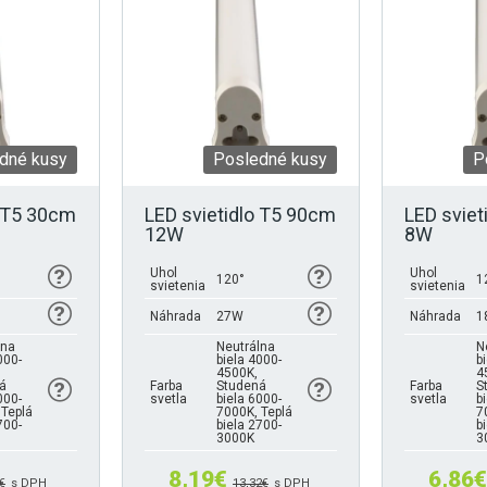
dné kusy
Posledné kusy
P
o T5 30cm
LED svietidlo T5 90cm
LED sviet
12W
8W
Uhol
Uhol
120°
1
svietenia
svietenia
Náhrada
27W
Náhrada
1
lna
Neutrálna
N
000-
biela 4000-
b
4500K,
4
á
Farba
Studená
Farba
S
000-
svetla
biela 6000-
svetla
b
 Teplá
7000K, Teplá
7
700-
biela 2700-
b
3000K
3
8,19
€
6,86
€
€
s DPH
13,32
€
s DPH