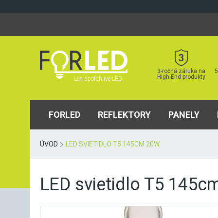
Skip
to
content
3-ročná záruka na
5
High-End produkty
Len spoľahlivé LED
FORLED
REFLEKTORY
PANELY
ÚVOD
LED SVIETIDLO T5 145CM 20W
LED svietidlo T5 145