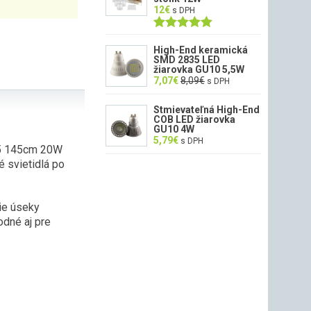
12
€
s DPH
Hodnotenie
5.00
z 5
High-End keramická
SMD 2835 LED
žiarovka GU10 5,5W
7,07
€
8,09
€
s DPH
Stmievateľná High-End
COB LED žiarovka
GU10 4W
5,79
€
s DPH
 T5 145cm 20W
 svietidlá po
šie úseky
odné aj pre