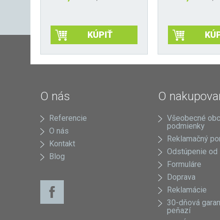
KÚPIŤ
KÚP
Tento
Tento
produkt
produkt
má
má
viacero
viacero
variantov.
variantov.
O nás
O nakupova
Možnosti
Možnosti
si
si
Referencie
Všeobecné ob
môžete
môžete
podmienky
O nás
vybrať
vybrať
Reklamačný po
na
na
Kontakt
Odstúpenie od
stránke
stránke
Blog
produktu.
produktu.
Formuláre
Doprava
Reklamácie
30-dňová garan
peňazí