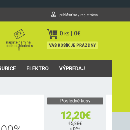
prihlásiť sa / registrácia
0
|
0
€
KS
napíšte nám na :
VÁŠ KOŠÍK JE PRÁZDNY
obchod@forled.s
k
RUBICE
ELEKTRO
VÝPREDAJ
Posledné kusy
12,20
€
15,28
€
100
%
s DPH