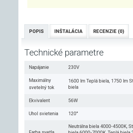
POPIS
INŠTALÁCIA
RECENZIE (0)
Technické parametre
Napájanie
230V
Maximálny
1600 lm Teplá biela, 1750 lm 
biela
svetelný tok
Ekvivalent
56W
Uhol svietenia
120°
Neutrálna biela 4000-4500K, S
Farba svetla
biela 6000-7000K, Teplá biela