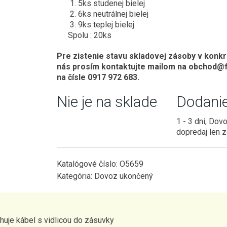
5ks studenej bielej
6ks neutrálnej bielej
9ks teplej bielej
Spolu : 20ks
Pre zistenie stavu skladovej zásoby v konk
nás prosím kontaktujte mailom na obchod@f
na čísle 0917 972 683.
Nie je na sklade
Dodani
1 - 3 dni, Dov
dopredaj len 
Katalógové číslo:
O5659
Kategória:
Dovoz ukončený
huje kábel s vidlicou do zásuvky