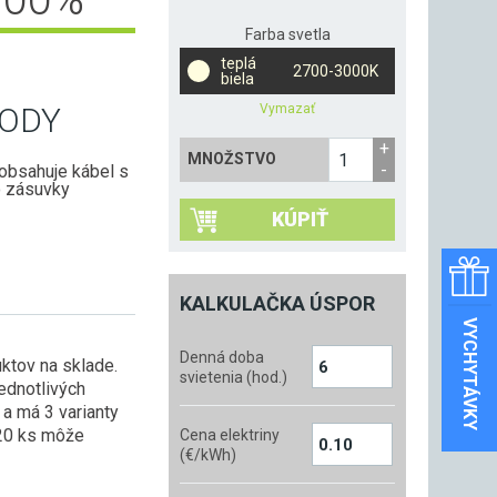
Farba svetla
teplá
2700-3000K
biela
Vymazať
ODY
MNOŽSTVO
obsahuje kábel s
o zásuvky
KÚPIŤ
KALKULAČKA ÚSPOR
VYCHYTÁVKY
Denná doba
ktov na sklade.
svietenia (hod.)
jednotlivých
 a má 3 varianty
k 20 ks môže
Cena elektriny
(€/kWh)