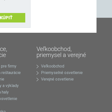
KÚPIŤ
ce,
Veľkoobchod,
cie
priemysel a verejné
 pre firmy
Veľkoobchod
 reštaurácie
Priemyselné osvetlenie
rie
Verejné osvetlenie
 a výklady
 haly
osvetlenie
sko