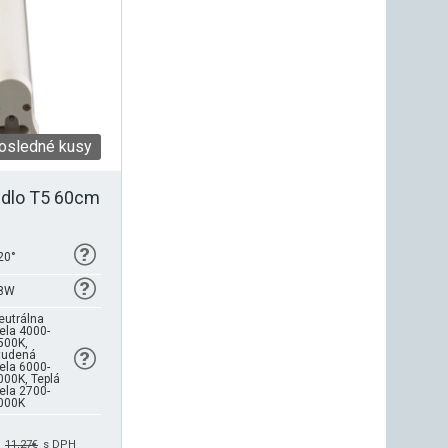
osledné kusy
idlo T5 60cm
20°
8W
eutrálna
iela 4000-
500K,
tudená
iela 6000-
000K, Teplá
iela 2700-
000K
11,27
€
s DPH