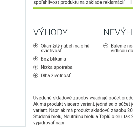
spoľahlivosť produktu na základe reklamácií
VÝHODY
NEVÝH
Okamžitý nábeh na plnú
Balenie ne
svietivosť
vidlicou d
Bez blikania
Nízka spotreba
Dlhá životnosť
Uvedené skladové zásoby vyjadrujú počet produ
Ak má produkt viacero variant, jedná sa o súčet 
variant. Napr. ak má produkt skladovú zásobu 20
Studená bielu, Neutrálnu bielu a Teplú bielu, ta
vyjadrovať napr: