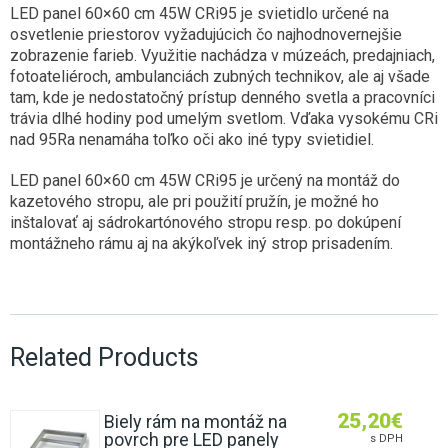
LED panel 60×60 cm 45W CRi95 je svietidlo určené na
osvetlenie priestorov vyžadujúcich čo najhodnovernejšie
zobrazenie farieb. Využitie nachádza v múzeách, predajniach,
fotoateliéroch, ambulanciách zubných technikov, ale aj všade
tam, kde je nedostatočný prístup denného svetla a pracovníci
trávia dlhé hodiny pod umelým svetlom. Vďaka vysokému CRi
nad 95Ra nenamáha toľko oči ako iné typy svietidiel.
LED panel 60×60 cm 45W CRi95 je určený na montáž do
kazetového stropu, ale pri použití pružín, je možné ho
inštalovať aj sádrokartónového stropu resp. po dokúpení
montážneho rámu aj na akýkoľvek iný strop prisadením.
Related Products
25,20
€
Biely rám na montáž na
povrch pre LED panely
s DPH