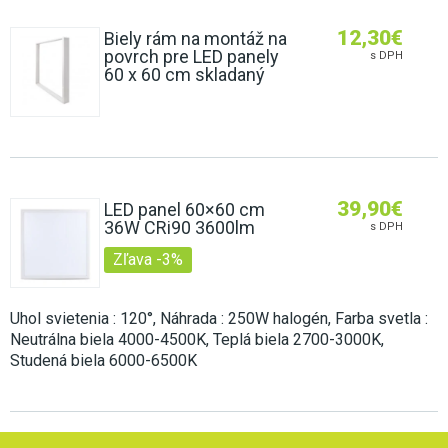
12,30
€
Biely rám na montáž na
povrch pre LED panely
s DPH
60 x 60 cm skladaný
39,90
€
LED panel 60×60 cm
36W CRi90 3600lm
s DPH
Zľava -3%
Uhol svietenia : 120°, Náhrada : 250W halogén, Farba svetla :
Neutrálna biela 4000-4500K, Teplá biela 2700-3000K,
Studená biela 6000-6500K