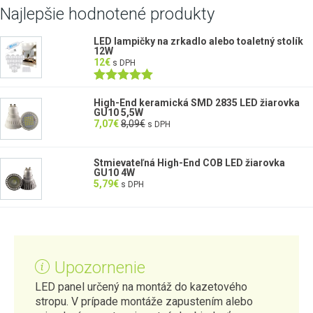
Najlepšie hodnotené produkty
LED lampičky na zrkadlo alebo toaletný stolík
12W
12
€
s DPH
Hodnotenie
5.00
z 5
High-End keramická SMD 2835 LED žiarovka
GU10 5,5W
7,07
€
8,09
€
s DPH
Stmievateľná High-End COB LED žiarovka
GU10 4W
5,79
€
s DPH
Upozornenie
LED panel určený na montáž do kazetového
stropu. V prípade montáže zapustením alebo