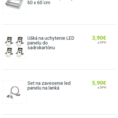
60 x 60 cm
3,90
€
Ušká na uchytenie LED
panelu do
s DPH
sadrokartónu
5,90
€
Set na zavesenie led
panelu na lanká
s DPH