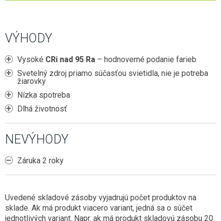
ZÁSUVKY DO NÁBYTKU
2G11 (DO POULIČNÝCH LÁMP)
E27 (KLASICKÝ ZÁVIT)
HLINÍKOVÉ LIŠTY
NÚDZOVÉ OSVETLENIE
SENZORY
POTRAVINÁRSKE LED TRUBICE
E14 (MALÝ ZÁVIT)
OVLÁDAČE A STMIEVAČE
VISIACE LAMPY
VÝHODY
STMIEVANIE
PRACHOTESNÉ SVIETIDLÁ
PÄTICE A RÁMIKY
LED MODULY DO SVETELNÝCH REKLÁM
NÁSTENNÉ
RF SPÍNANIE
LINEÁRNE SVIETIDLÁ
Vysoké
CRi nad 95 Ra
– hodnoverné podanie farieb
ŽIAROVKY DO VEREJNÉHO OSVETLENIA
SMART
Svetelný zdroj priamo súčasťou svietidla, nie je potreba
GERMICÍDNE LAMPY
INÉ ŽIAROVKY (MR11, AR111, GU11)
žiarovky
LED NAPÁJACIE ZDROJE
TRUBICOVÉ SVIETIDLÁ INTERIÉROVÉ
LED MODULY (DO STROPNÍC)
Nízka spotreba
SPOJKY NA 230V
Dlhá životnosť
VYCHYTÁVKY
NEVÝHODY
LAPAČE HMYZU
LED DEKORÁCIE
Záruka 2 roky
Uvedené skladové zásoby vyjadrujú počet produktov na
sklade. Ak má produkt viacero variant, jedná sa o súčet
jednotlivých variant. Napr. ak má produkt skladovú zásobu 20