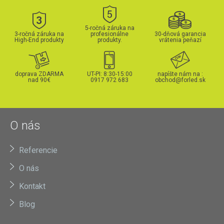
5-ročná záruka na
3-ročná záruka na
profesionálne
30-dňová garancia
High-End produkty
produkty.
vrátenia peňazí
doprava ZDARMA
UT-PI: 8:30-15:00
napíšte nám na :
nad 90€
0917 972 683
obchod@forled.sk
O nás
Referencie
O nás
Kontakt
Blog