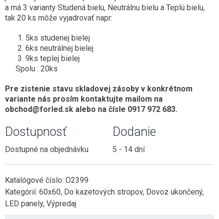
a má 3 varianty Studená bielu, Neutrálnu bielu a Teplú bielu,
tak 20 ks môže vyjadrovať napr:
5ks studenej bielej
6ks neutrálnej bielej
9ks teplej bielej
Spolu : 20ks
Pre zistenie stavu skladovej zásoby v konkrétnom
variante nás prosím kontaktujte mailom na
obchod@forled.sk alebo na čísle 0917 972 683.
Dostupnosť
Dodanie
Dostupné na objednávku
5 - 14 dní
Katalógové číslo:
O2399
Kategórií:
60x60
,
Do kazetových stropov
,
Dovoz ukončený
,
LED panely
,
Výpredaj