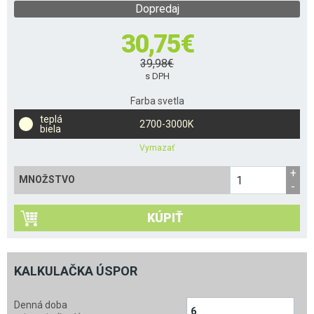
Dopredaj
30,75
€
39,98
€
s DPH
Farba svetla
teplá
2700-3000K
biela
Vymazať
MNOŽSTVO
KÚPIŤ
KALKULAČKA ÚSPOR
Denná doba