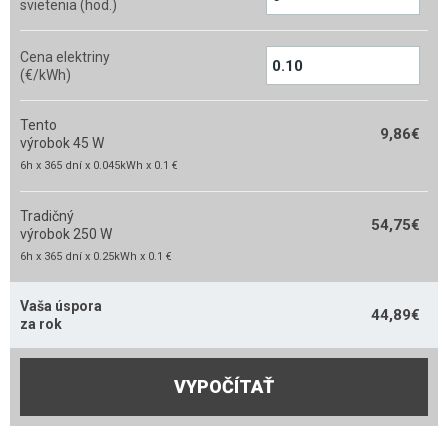
svietenia (hod.)
Cena elektriny
(€/kWh)
Tento
9,86
€
výrobok 45 W
6h x 365 dní x 0.045kWh x 0.1 €
Tradičný
54,75
€
výrobok 250 W
6h x 365 dní x 0.25kWh x 0.1 €
Vaša úspora
44,89
€
za rok
VYPOČÍTAŤ