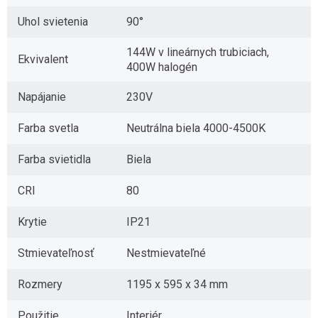
Uhol svietenia
90°
144W v lineárnych trubiciach,
Ekvivalent
400W halogén
Napájanie
230V
Farba svetla
Neutrálna biela 4000-4500K
Farba svietidla
Biela
CRI
80
Krytie
IP21
Stmievateľnosť
Nestmievateľné
Rozmery
1195 x 595 x 34 mm
Použitie
Interiér