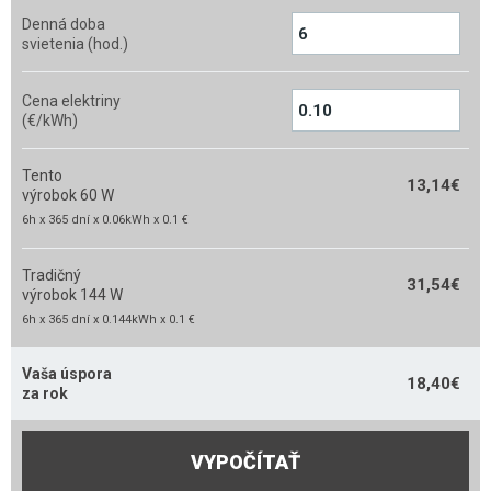
Denná doba
svietenia (hod.)
Cena elektriny
(€/kWh)
Tento
13,14
€
výrobok 60 W
6h x 365 dní x 0.06kWh x 0.1 €
Tradičný
31,54
€
výrobok 144 W
6h x 365 dní x 0.144kWh x 0.1 €
Vaša úspora
18,40
€
za rok
VYPOČÍTAŤ