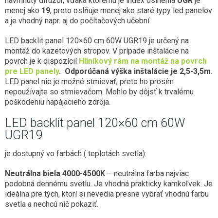
navrhnutý difúzor, vďaka ktorému je index oslnenia
UGR
je
menej ako
19
, preto oslňuje menej ako staré typy led panelov
a je vhodný napr. aj do počítačových učební.
LED backlit panel 120×60 cm 60W UGR19 je určený na
montáž do kazetových stropov. V prípade inštalácie na
povrch je k dispozícií
Hliníkový rám na montáž na povrch
pre LED panely
. Odporúčaná výška inštalácie je 2,5-3,5m
.
LED panel nie je možné stmievať, preto ho prosím
nepoužívajte so stmievačom. Mohlo by dôjsť k trvalému
poškodeniu napájacieho zdroja.
LED backlit panel 120×60 cm 60W
UGR19
je dostupný vo farbách ( teplotách svetla):
Neutrálna biela 4000-4500K
– neutrálna farba najviac
podobná dennému svetlu. Je vhodná prakticky kamkoľvek. Je
ideálna pre tých, ktorí si nevedia presne vybrať vhodnú farbu
svetla a nechcú nič pokaziť.