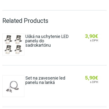
Related Products
3,90
€
Ušká na uchytenie LED
panelu do
s DPH
sadrokartónu
5,90
€
Set na zavesenie led
panelu na lanká
s DPH