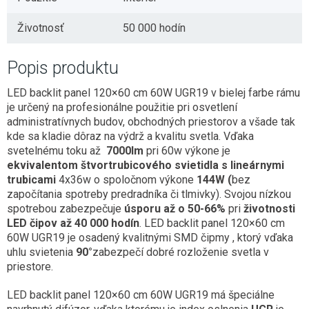
Životnosť
50 000 hodín
Popis produktu
LED backlit panel 120×60 cm 60W UGR19 v bielej farbe rámu
je určený na profesionálne použitie pri osvetlení
administratívnych budov, obchodných priestorov a všade tak
kde sa kladie dôraz na výdrž a kvalitu svetla. Vďaka
svetelnému toku až
7000lm
pri 60w výkone je
ekvivalentom štvortrubicového svietidla s lineárnymi
trubicami
4x36w o spoločnom výkone
144W (
bez
započítania spotreby predradníka či tlmivky). Svojou nízkou
spotrebou zabezpečuje
úsporu až o 50-66%
pri
životnosti
LED čipov až 40 000 hodín
. LED backlit panel 120×60 cm
60W UGR19 je osadený kvalitnými SMD čipmy , ktorý vďaka
uhlu svietenia
90°
zabezpečí dobré rozloženie svetla v
priestore.
LED backlit panel 120×60 cm 60W UGR19 má špeciálne