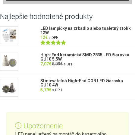
Najlepšie hodnotené produkty
LED lampičky na zrkadlo alebo toaletný stolík
12W
12
€
s DPH
Hodnotenie
5.00
z 5
High-End keramická SMD 2835 LED žiarovka
GU10 5,5W
7,07
€
8,09
€
s DPH
Stmievateľná High-End COB LED žiarovka
GU10 4W
5,79
€
s DPH
Upozornenie
LED panel určený na montáž do kazetového