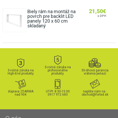
21,50
€
Biely rám na montáž na
povrch pre backlit LED
s DPH
panely 120 x 60 cm
skladaný
5-ročná záruka na
3-ročná záruka na
profesionálne
30-dňová garancia
High-End produkty
produkty.
vrátenia peňazí
doprava ZDARMA
UT-PI: 8:30-15:00
napíšte nám na :
nad 90€
0917 972 683
obchod@forled.sk