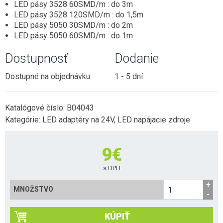
ZÁSUVKY DO NÁBYTKU
LED pásy 3528 60SMD/m : do 3m
2G11 (DO POULIČNÝCH LÁMP)
E27 (KLASICKÝ ZÁVIT)
HLINÍKOVÉ LIŠTY
LED pásy 3528 120SMD/m : do 1,5m
NÚDZOVÉ OSVETLENIE
SENZORY
POTRAVINÁRSKE LED TRUBICE
LED pásy 5050 30SMD/m : do 2m
E14 (MALÝ ZÁVIT)
OVLÁDAČE A STMIEVAČE
VISIACE LAMPY
LED pásy 5050 60SMD/m : do 1m
STMIEVANIE
PRACHOTESNÉ SVIETIDLÁ
PÄTICE A RÁMIKY
LED MODULY DO SVETELNÝCH REKLÁM
NÁSTENNÉ
RF SPÍNANIE
Dostupnosť
Dodanie
LINEÁRNE SVIETIDLÁ
ŽIAROVKY DO VEREJNÉHO OSVETLENIA
SMART
GERMICÍDNE LAMPY
Dostupné na objednávku
1 - 5 dní
INÉ ŽIAROVKY (MR11, AR111, GU11)
LED NAPÁJACIE ZDROJE
TRUBICOVÉ SVIETIDLÁ INTERIÉROVÉ
LED MODULY (DO STROPNÍC)
SPOJKY NA 230V
Katalógové číslo:
B04043
Kategórie:
LED adaptéry na 24V
,
LED napájacie zdroje
VYCHYTÁVKY
LAPAČE HMYZU
9
€
LED DEKORÁCIE
s DPH
MNOŽSTVO
KÚPIŤ