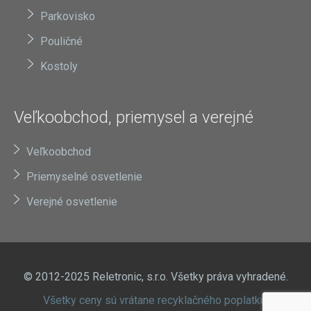
Parkovisko
Pouličné
Kostoly
Veľkoobchod, priemysel a verejné
Veľkoobchod
Priemyselné osvetlenie
Verejné osvetlenie
© 2012-2025 Reletronic, s.r.o. Všetky práva vyhradené.
Všetky ceny sú vrátane recyklačného poplatku.