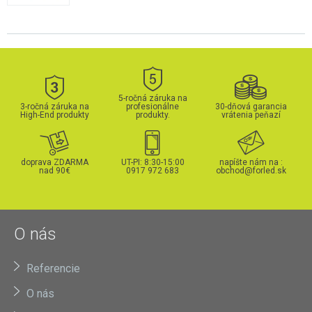
5-ročná záruka na
3-ročná záruka na
profesionálne
30-dňová garancia
High-End produkty
produkty.
vrátenia peňazí
doprava ZDARMA
UT-PI: 8:30-15:00
napíšte nám na :
nad 90€
0917 972 683
obchod@forled.sk
O nás
Referencie
O nás