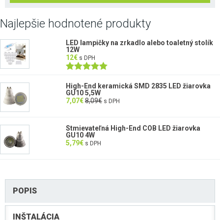
Najlepšie hodnotené produkty
LED lampičky na zrkadlo alebo toaletný stolík
12W
12
€
s DPH
Hodnotenie
5.00
z 5
High-End keramická SMD 2835 LED žiarovka
GU10 5,5W
7,07
€
8,09
€
s DPH
Stmievateľná High-End COB LED žiarovka
GU10 4W
5,79
€
s DPH
POPIS
INŠTALÁCIA