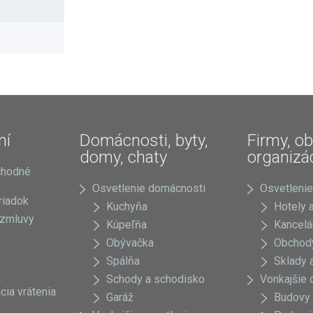
ní
Domácnosti, byty,
Firmy, ob
domy, chaty
organizá
chodné
Osvetlenie domácnosti
Osvetlenie
riadok
Kuchyňa
Hotely a
 zmluvy
Kúpeľňa
Kancelá
Obývačka
Obchody
Spálňa
Sklady a
Schody a schodisko
Vonkajšie 
cia vrátenia
Garáž
Budovy