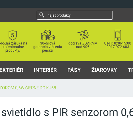
nájsť
produkty
-ročná záruka na
30-dňová
doprava ZDARMA
UT-PI: 8:30-15:00
profesionálne
garancia vrátenia
nad 90€
0917 972 683
produkty.
peňazí
EXTERIÉR
INTERIÉR
PÁSY
ŽIAROVKY
T
NZOROM 0,6W ČIERNE DO KU68
 svietidlo s PIR senzorom 0