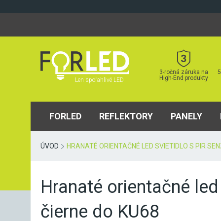
Skip
to
content
3-ročná záruka na
5
High-End produkty
Len spoľahlivé LED
FORLED
REFLEKTORY
PANELY
ÚVOD
HRANATÉ ORIENTAČNÉ LED SVIETIDLO S PIR SE
Hranaté orientačné led
čierne do KU68