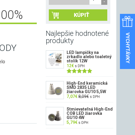
100
%
KÚPIŤ
Najlepšie hodnotené
VYCHYTÁVKY
produkty
ODY
LED lampičky na
zrkadlo alebo toaletný
stolík 12W
elo
12
€
s DPH
Hodnotenie
5.00
z 5
High-End keramická
SMD 2835 LED
žiarovka GU10 5,5W
7,07
€
8,09
€
s DPH
Stmievateľná High-End
COB LED žiarovka
GU10 4W
5,79
€
s DPH