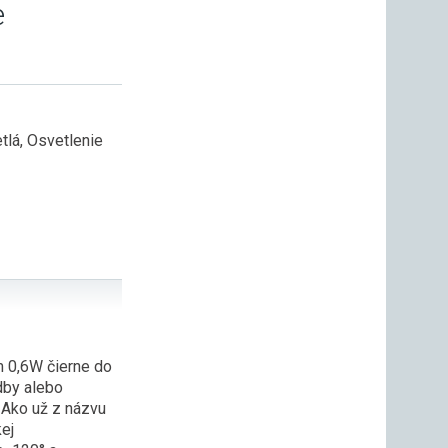
e
tlá
,
Osvetlenie
m 0,6W čierne do
dby alebo
 Ako už z názvu
kej