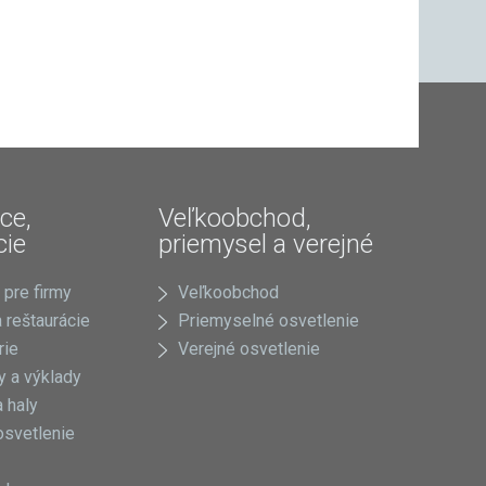
ce,
Veľkoobchod,
cie
priemysel a verejné
 pre firmy
Veľkoobchod
 reštaurácie
Priemyselné osvetlenie
rie
Verejné osvetlenie
 a výklady
 haly
osvetlenie