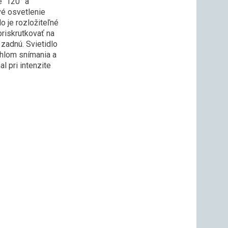
je 120° a
vé osvetlenie
o je rozložiteľné
riskrutkovať na
zadnú. Svietidlo
hlom snímania a
 pri intenzite