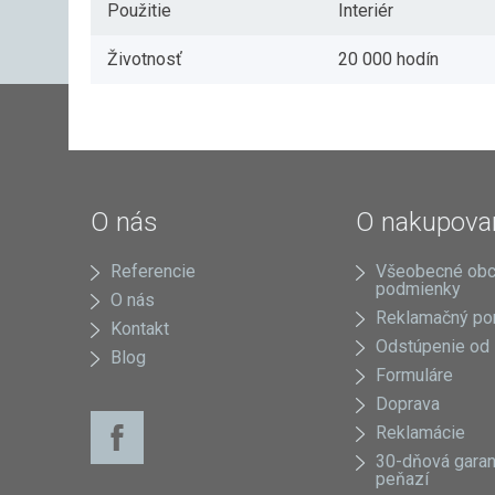
Použitie
Interiér
Životnosť
20 000 hodín
O nás
O nakupova
Referencie
Všeobecné ob
podmienky
O nás
Reklamačný po
Kontakt
Odstúpenie od
Blog
Formuláre
Doprava
Reklamácie
30-dňová garan
peňazí