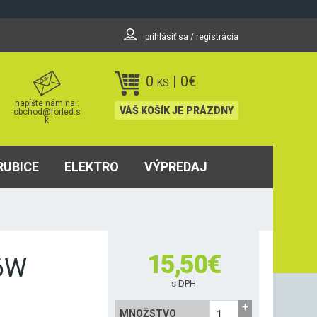
prihlásiť sa / registrácia
0
|
0
€
KS
napíšte nám na :
VÁŠ KOŠÍK JE PRÁZDNY
obchod@forled.s
k
RUBICE
ELEKTRO
VÝPREDAJ
15,50
€
,6W
s DPH
MNOŽSTVO