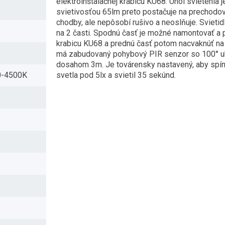
elektroinštalačnej krabicu KU68. Uhol svietenia 
svietivosťou 65lm preto postačuje na prechodo
chodby, ale nepôsobí rušivo a neoslňuje. Svietidl
na 2 časti. Spodnú časť je možné namontovať a p
krabicu KU68 a prednú časť potom nacvaknúť na 
má zabudovaný pohybový PIR senzor so 100° u
dosahom 3m. Je továrensky nastavený, aby spínal
00-4500K
svetla pod 5lx a svietil 35 sekúnd.