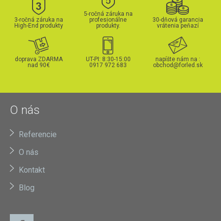
5-ročná záruka na
3-ročná záruka na
profesionálne
30-dňová garancia
High-End produkty
produkty.
vrátenia peňazí
doprava ZDARMA
UT-PI: 8:30-15:00
napíšte nám na :
nad 90€
0917 972 683
obchod@forled.sk
O nás
Referencie
O nás
Kontakt
Blog