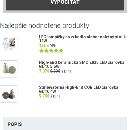
VYPOČÍTAŤ
Najlepšie hodnotené produkty
LED lampičky na zrkadlo alebo toaletný stolík
12W
12
€
s DPH
Hodnotenie
5.00
z 5
High-End keramická SMD 2835 LED žiarovka
GU10 5,5W
7,07
€
8,09
€
s DPH
Stmievateľná High-End COB LED žiarovka
GU10 4W
5,79
€
s DPH
POPIS