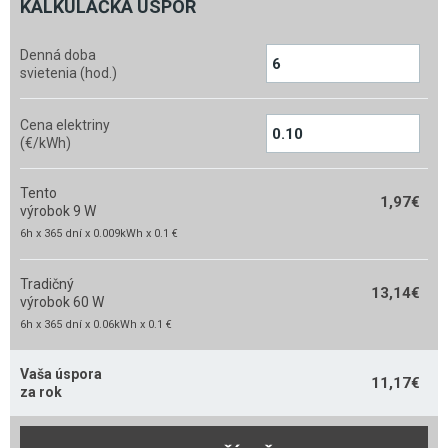
KALKULAČKA ÚSPOR
Denná doba
svietenia (hod.)
Cena elektriny
(€/kWh)
Tento
1,97
€
výrobok 9 W
6h x 365 dní x 0.009kWh x 0.1 €
Tradičný
13,14
€
výrobok 60 W
6h x 365 dní x 0.06kWh x 0.1 €
Vaša úspora
11,17
€
za rok