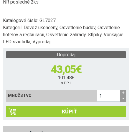
NR posledné 2ks
Katalógové číslo:
GL7027
Kategórií:
Dovoz ukončený
,
Osvetlenie budov
,
Osvetlenie
hotelov a reštaurácií
,
Osvetlenie záhrady
,
Stĺpiky
,
Vonkajšie
LED svietidlá
,
Výpredaj
Dopredaj
43,05
€
101,48
€
s DPH
MNOŽSTVO
KÚPIŤ