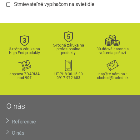
Stmievateľné vypínačom na svietidle
5-ročná záruka na
3-ročná záruka na
profesionálne
30-dňová garancia
High-End produkty
produkty.
vrátenia peňazí
doprava ZDARMA
UT-PI: 8:30-15:00
napíšte nám na :
nad 90€
0917 972 683
obchod@forled.sk
O nás
Referencie
O nás