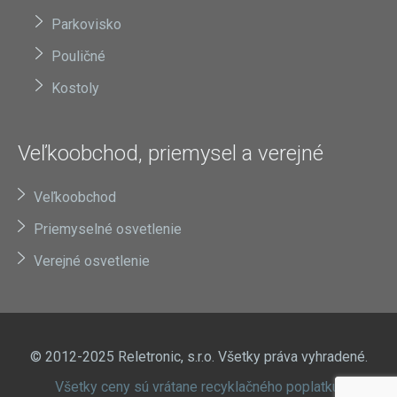
Parkovisko
Pouličné
Kostoly
Veľkoobchod, priemysel a verejné
Veľkoobchod
Priemyselné osvetlenie
Verejné osvetlenie
© 2012-2025 Reletronic, s.r.o. Všetky práva vyhradené.
Všetky ceny sú vrátane recyklačného poplatku.