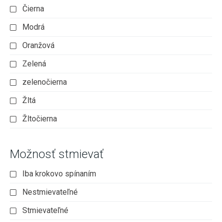
Čierna
Modrá
Oranžová
Zelená
zelenočierna
Žltá
Žltočierna
Možnosť stmievať
Iba krokovo spínaním
Nestmievateľné
Stmievateľné