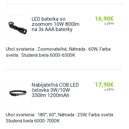
16,90
€
LED baterka so
zoomom 10W 800lm
s DPH
na 3x AAA baterky
Uhol svietenia : Zoomovateľné, Náhrada : 60W, Farba
svetla : Studená biela 6000-6500K
17,90
€
Nabíjateľná COB LED
čelovka 3W/10W
s DPH
350lm 1200mAh
Uhol svietenia : 180°, 60°, Náhrada : 25W, Farba svetla :
Studená biela 6000-7000K