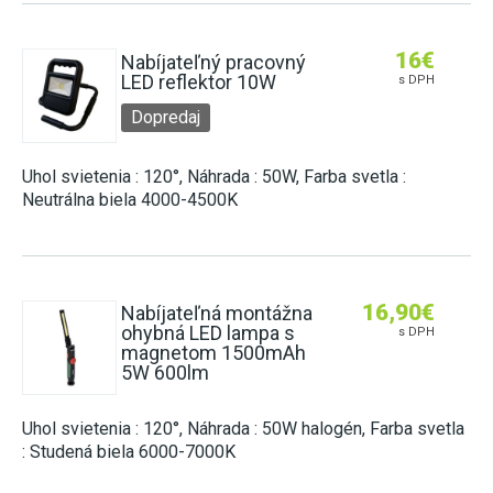
16
€
Nabíjateľný pracovný
LED reflektor 10W
s DPH
Dopredaj
Uhol svietenia : 120°, Náhrada : 50W, Farba svetla :
Neutrálna biela 4000-4500K
16,90
€
Nabíjateľná montážna
ohybná LED lampa s
s DPH
magnetom 1500mAh
5W 600lm
Uhol svietenia : 120°, Náhrada : 50W halogén, Farba svetla
: Studená biela 6000-7000K