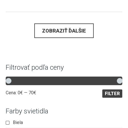
ZOBRAZIŤ ĎALŠIE
Filtrovať podľa ceny
Minimálna
Maximálna
Cena:
0€
—
70€
FILTER
cena
cena
Farby svietidla
Biela