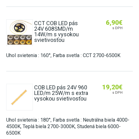
6,90
€
CCT COB LED pás
24V 608SMD/m
s DPH
14W/m s vysokou
svietivosťou
Uhol svietenia : 160°, Farba svetla : CCT 2700-6500K
19,20
€
COB LED pás 24V 960
LED/m 25W/m s extra
s DPH
vysokou svietivosťou
Uhol svietenia : 180°, Farba svetla : Neutrálna biela 4000-
4500K, Teplá biela 2700-3000K, Studená biela 6000-
6500K