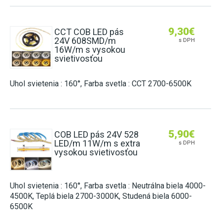
ZÁSUVKY DO NÁBYTKU
2G11 (DO POULIČNÝCH LÁMP)
E27 (KLASICKÝ ZÁVIT)
HLINÍKOVÉ LIŠTY
NÚDZOVÉ OSVETLENIE
SENZORY
POTRAVINÁRSKE LED TRUBICE
E14 (MALÝ ZÁVIT)
OVLÁDAČE A STMIEVAČE
9,30
€
CCT COB LED pás
VISIACE LAMPY
STMIEVANIE
PRACHOTESNÉ SVIETIDLÁ
24V 608SMD/m
s DPH
PÄTICE A RÁMIKY
LED MODULY DO SVETELNÝCH REKLÁM
16W/m s vysokou
NÁSTENNÉ
RF SPÍNANIE
LINEÁRNE SVIETIDLÁ
svietivosťou
ŽIAROVKY DO VEREJNÉHO OSVETLENIA
SMART
GERMICÍDNE LAMPY
INÉ ŽIAROVKY (MR11, AR111, GU11)
Uhol svietenia : 160°, Farba svetla : CCT 2700-6500K
LED NAPÁJACIE ZDROJE
TRUBICOVÉ SVIETIDLÁ INTERIÉROVÉ
LED MODULY (DO STROPNÍC)
SPOJKY NA 230V
VYCHYTÁVKY
5,90
€
COB LED pás 24V 528
LAPAČE HMYZU
LED/m 11W/m s extra
s DPH
vysokou svietivosťou
LED DEKORÁCIE
Uhol svietenia : 160°, Farba svetla : Neutrálna biela 4000-
4500K, Teplá biela 2700-3000K, Studená biela 6000-
6500K