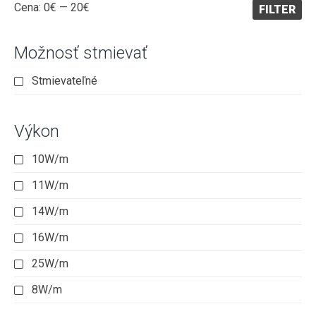
Minimálna
Maximálna
Cena:
0€
—
20€
FILTER
cena
cena
Možnosť stmievať
Stmievateľné
Výkon
10W/m
11W/m
14W/m
16W/m
25W/m
8W/m