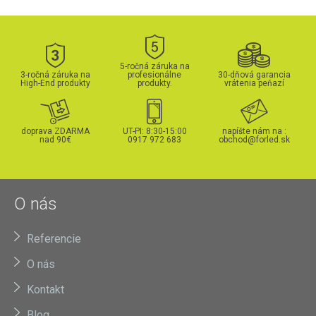
5-ročná záruka na
3-ročná záruka na
profesionálne
30-dňová garancia
High-End produkty
produkty.
vrátenia peňazí
doprava ZDARMA
UT-PI: 8:30-15:00
napíšte nám na :
nad 90€
0917 972 683
obchod@forled.sk
O nás
Referencie
O nás
Kontakt
Blog