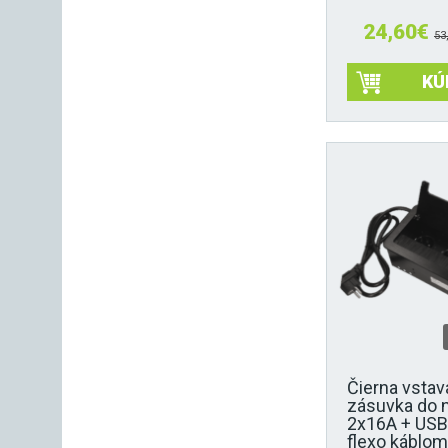
24,60
€
53
KÚ
Čierna vstav
zásuvka do 
2x16A + USB
flexo káblom