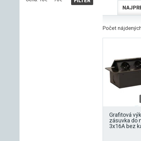
FILTER
cena
cena
NAJPR
Počet nájdených
Grafitová vý
zásuvka do 
3x16A bez k