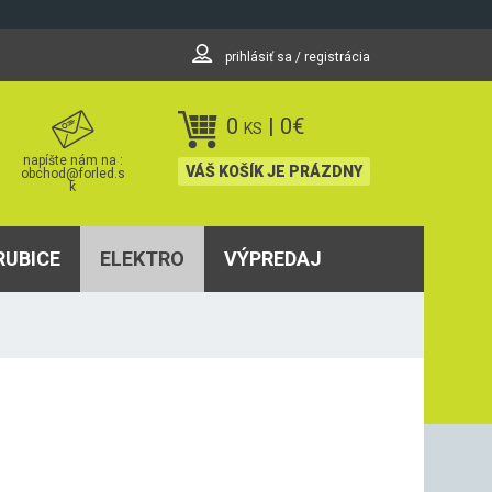
prihlásiť sa / registrácia
0
|
0
€
KS
napíšte nám na :
VÁŠ KOŠÍK JE PRÁZDNY
obchod@forled.s
k
RUBICE
ELEKTRO
VÝPREDAJ