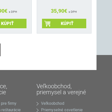
90
€
35,90
€
s DPH
s DPH
KÚPIŤ
KÚPIŤ
ce,
Veľkoobchod,
cie
priemysel a verejné
 pre firmy
Veľkoobchod
 reštaurácie
Priemyselné osvetlenie