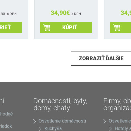
34,90
€
34,
,25
€
s DPH
s DPH
RIEŤ
KÚPIŤ
ZOBRAZIŤ ĎALŠIE
ní
Domácnosti, byty,
Firmy, ob
domy, chaty
organizá
chodné
Osvetlenie domácnosti
Osvetlenie
riadok
Kuchyňa
Hotely a