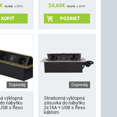
€
24,60
€
45,90
€
s DPH
43,97
€
s DPH
KÚPIŤ
POZRIEŤ
Dopredaj
Dopredaj
á výklopná
Strieborná výklopná
do nábytku
zásuvka do nábytku
USB s flexo
2x16A + USB s flexo
káblom