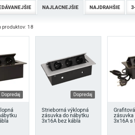
EDÁVANEJŠIE
NAJLACNEJŠIE
NAJDRAHŠIE
3
 produktov: 18
Dopredaj
Dopredaj
klopná
Strieborná výklopná
Grafitov
nábytku
zásuvka do nábytku
zásuvka 
ábla
3x16A bez kábla
3x16A s 