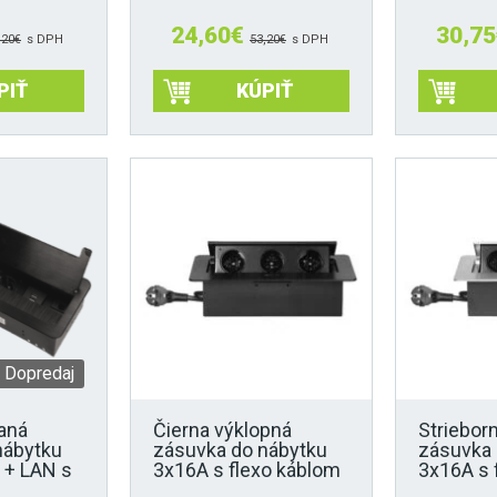
24,60
€
30,75
,20
€
s DPH
53,20
€
s DPH
PIŤ
KÚPIŤ
Dopredaj
aná
Čierna výklopná
Striebor
nábytku
zásuvka do nábytku
zásuvka 
 + LAN s
3x16A s flexo káblom
3x16A s 