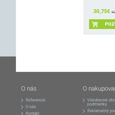
30,75
€
55
POZ
O nás
O nakupova
Referencie
Všeobecné ob
podmienky
O nás
Reklamačný po
Kontakt