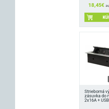
18,45
€
34
KÚ
Strieborná v
zásuvka do 
2x16A + USB