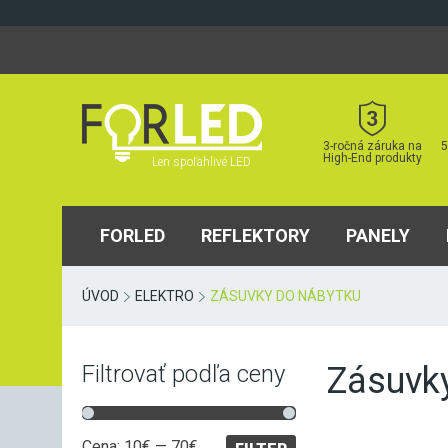
Skip
to
content
3-ročná záruka na
5
High-End produkty
Len spoľahlivé LED
FORLED
REFLEKTORY
PANELY
ÚVOD
ELEKTRO
ZÁSUVKY DO NÁBYTKU
Zásuvk
Filtrovať podľa ceny
Minimálna
Maximálna
Cena:
10€
—
70€