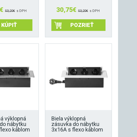
€
30,75
€
53,20
€
s DPH
53,20
€
s DPH
KÚPIŤ
POZRIEŤ
ná výklopná
Biela výklopná
do nábytku
zásuvka do nábytku
flexo káblom
3x16A s flexo káblom