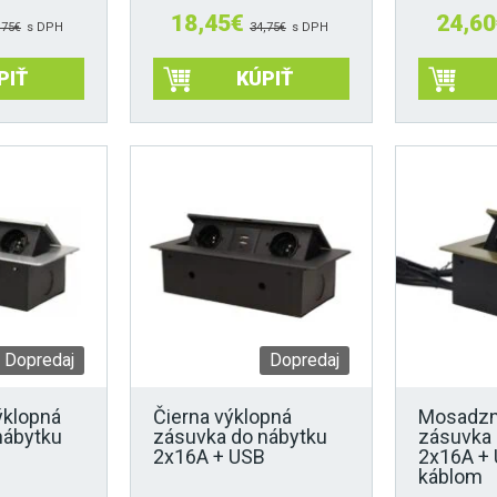
18,45
€
24,60
,75
€
s DPH
34,75
€
s DPH
PIŤ
KÚPIŤ
Dopredaj
Dopredaj
ýklopná
Čierna výklopná
Mosadzn
nábytku
zásuvka do nábytku
zásuvka 
2x16A + USB
2x16A + 
káblom