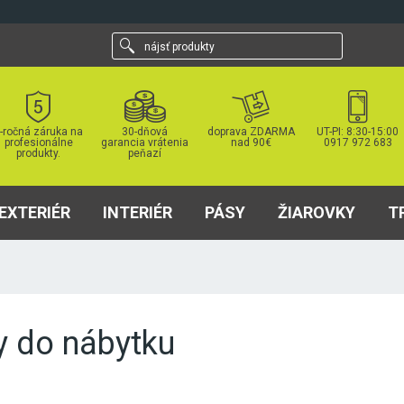
nájsť
produkty
-ročná záruka na
30-dňová
doprava ZDARMA
UT-PI: 8:30-15:00
profesionálne
garancia vrátenia
nad 90€
0917 972 683
produkty.
peňazí
EXTERIÉR
INTERIÉR
PÁSY
ŽIAROVKY
T
y do nábytku