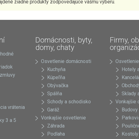
ájdené žiadne produkty zodpovedajúce vášmu výberu.
ní
Domácnosti, byty,
Firmy, ob
domy, chaty
organizá
chodné
Osvetlenie domácnosti
Osvetlenie
riadok
Kuchyňa
Hotely a
 zmluvy
Kúpeľňa
Kancelá
Obývačka
Obchody
Spálňa
Sklady a
Schody a schodisko
Vonkajšie 
cia vrátenia
Garáž
Budovy
Vonkajšie osvetlenie
Parkovi
ky 3 a 5
Záhrada
Pouličn
Podlaha
Kostoly