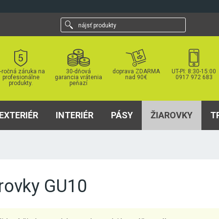
nájsť
produkty
-ročná záruka na
30-dňová
doprava ZDARMA
UT-PI: 8:30-15:00
profesionálne
garancia vrátenia
nad 90€
0917 972 683
produkty.
peňazí
EXTERIÉR
INTERIÉR
PÁSY
ŽIAROVKY
T
arovky GU10