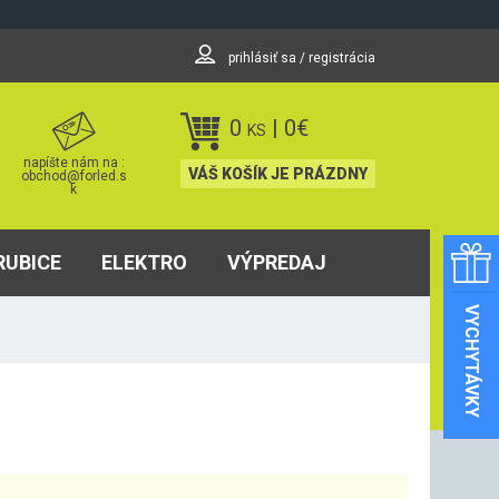
prihlásiť sa / registrácia
0
|
0
€
KS
napíšte nám na :
VÁŠ KOŠÍK JE PRÁZDNY
obchod@forled.s
k
RUBICE
ELEKTRO
VÝPREDAJ
VYCHYTÁVKY