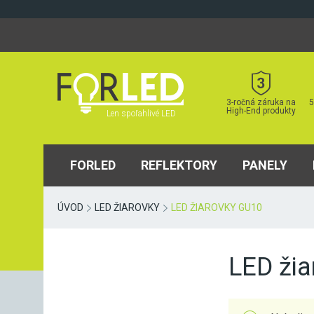
Skip
to
content
3-ročná záruka na
5
High-End produkty
Len spoľahlivé LED
FORLED
REFLEKTORY
PANELY
ÚVOD
LED ŽIAROVKY
LED ŽIAROVKY GU10
LED ži