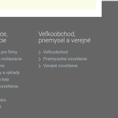
ce,
Veľkoobchod,
cie
priemysel a verejné
 pre firmy
Veľkoobchod
 reštaurácie
Priemyselné osvetlenie
rie
Verejné osvetlenie
 a výklady
 haly
osvetlenie
sko
é