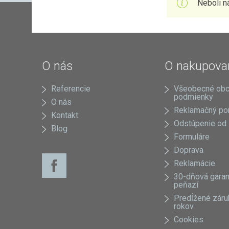
Neboli n
O nás
O nakupova
Referencie
Všeobecné ob
podmienky
O nás
Reklamačný po
Kontakt
Odstúpenie od
Blog
Formuláre
Doprava
Reklamácie
30-dňová garan
peňazí
Predĺžené záru
rokov
Cookies