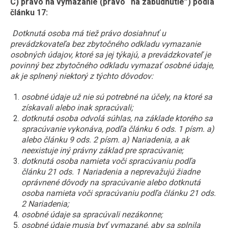
C) právo na vymazanie (právo “na zabudnutie”) podľa
článku 17:
Dotknutá osoba má tiež právo dosiahnuť u
prevádzkovateľa bez zbytočného odkladu vymazanie
osobných údajov, ktoré sa jej týkajú, a prevádzkovateľ je
povinný bez zbytočného odkladu vymazať osobné údaje,
ak je splnený niektorý z týchto dôvodov:
osobné údaje už nie sú potrebné na účely, na ktoré sa
získavali alebo inak spracúvali;
dotknutá osoba odvolá súhlas, na základe ktorého sa
spracúvanie vykonáva, podľa článku 6 ods. 1 písm. a)
alebo článku 9 ods. 2 písm. a) Nariadenia, a ak
neexistuje iný právny základ pre spracúvanie;
dotknutá osoba namieta voči spracúvaniu podľa
článku 21 ods. 1 Nariadenia a neprevažujú žiadne
oprávnené dôvody na spracúvanie alebo dotknutá
osoba namieta voči spracúvaniu podľa článku 21 ods.
2 Nariadenia;
osobné údaje sa spracúvali nezákonne;
osobné údaje musia byť vymazané, aby sa splnila