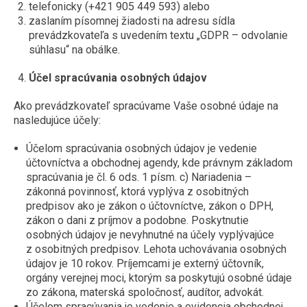
telefonicky (+421 905 449 593) alebo
zaslaním písomnej žiadosti na adresu sídla
prevádzkovateľa s uvedením textu „GDPR – odvolanie
súhlasu“ na obálke.
Účel spracúvania osobných údajov
Ako prevádzkovateľ spracúvame Vaše osobné údaje na
nasledujúce účely:
Účelom spracúvania osobných údajov je vedenie
účtovníctva a obchodnej agendy, kde právnym základom
spracúvania je čl. 6 ods. 1 písm. c) Nariadenia –
zákonná povinnosť, ktorá vyplýva z osobitných
predpisov ako je zákon o účtovníctve, zákon o DPH,
zákon o dani z príjmov a podobne. Poskytnutie
osobných údajov je nevyhnutné na účely vyplývajúce
z osobitných predpisov. Lehota uchovávania osobných
údajov je 10 rokov. Príjemcami je externý účtovník,
orgány verejnej moci, ktorým sa poskytujú osobné údaje
zo zákona, materská spoločnosť, audítor, advokát.
Účelom spracúvania je vedenie a evidencia obchodnej