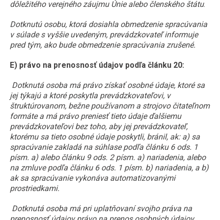
dôležitého verejného záujmu Únie alebo členského štátu
.
Dotknutú osobu, ktorá dosiahla obmedzenie spracúvania
v súlade s vyššie uvedeným, prevádzkovateľ informuje
pred tým, ako bude obmedzenie spracúvania zrušené.
E) právo na prenosnosť údajov podľa článku 20:
Dotknutá osoba má právo získať osobné údaje, ktoré sa
jej týkajú a ktoré poskytla prevádzkovateľovi, v
štruktúrovanom, bežne používanom a strojovo čitateľnom
formáte a má právo preniesť tieto údaje ďalšiemu
prevádzkovateľovi bez toho, aby jej prevádzkovateľ,
ktorému sa tieto osobné údaje poskytli, bránil, ak: a) sa
spracúvanie zakladá na súhlase podľa článku 6 ods. 1
písm. a) alebo článku 9 ods. 2 písm. a) nariadenia, alebo
na zmluve podľa článku 6 ods. 1 písm. b) nariadenia, a b)
ak sa spracúvanie vykonáva automatizovanými
prostriedkami.
Dotknutá osoba má pri uplatňovaní svojho práva na
prenosnosť údajov právo na prenos osobných údajov