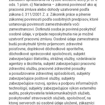
ods. 1 písm. c) Nariadenia – zákonná povinnosť ako aj
pracovná zmluva alebo dohody uzatvorené podľa
zákona č. 311/2001 Z. z. Zákonník práce a plnenie
zákonnej povinnosti podľa osobitných predpisov, ktoré
ustanovujú povinnosti zamestnávateľa voči
zamestnancovi. Dotknutá osoba je povinná poskytnúť
osobné údaje, v prípade neposkytnutia nie je možné
uzatvoriť pracovnú zmluvu. Osobné údaje zamestnanca
budú poskytnuté týmto príjemcom: zdravotné
poisťovne, doplnkové dôchodkové sporiteľne,
dôchodkové správcovské spoločnosti, subjekt
zabezpečujúci štatistiku, strážnej služby, vzdelávacie
agentúry a školitelia, subjekt zabezpečujúci pracovnú
zdravotnú službu, pracovné zdravotné posudky
a posudzovanie zdravotnej spôsobilosti, subjekty
zabezpečujúce poštové služby, subjekty
zabezpečujúce rozvoj, správu a podporu informačných
technológií, subjekty zabezpečujúce výkon externého
auditu, poskytovatelia telekomunikačných služieb,
poskytovateľ stravovacích služieb, spoločnosť, na
ktorej serveroch sú osobné údaje uložené, zákazníci