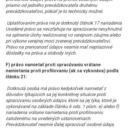
priamo od jedného prevádzkovateľa druhému
prevádzkovateľovi, pokiaľ je to technicky možné.
Uplatňovaním práva nie je dotknutý článok 17 nariadenia
Uvedené právo sa nevzťahuje na spracúvanie nevyhnutné
na splnenie úlohy realizovanej vo verejnom záujme alebo
pri výkone verejnej moci zverenej prevádzkovateľovi.
Právo na prenosnosť údajov nesmie mať nepriaznivé
dôsledky na práva a slobody iných.
F) právo namietať proti spracúvaniu vrátane
namietania proti profilovaniu (ak sa vykonáva) podľa
článku 21:
Dotknutá osoba má právo kedykoľvek namietať z
dôvodov týkajúcich sa jej konkrétnej situácie proti
spracúvaniu osobných údajov, ktoré sa jej týka, ktoré je
vykonávané na základe článku 6 ods. 1 písm. e) alebo f)
nariadenia vrátane namietania proti profilovaniu
založenému na uvedených ustanoveniach.
Prevádzkovateľ nesmie ďalej spracúvať osobné údaje,