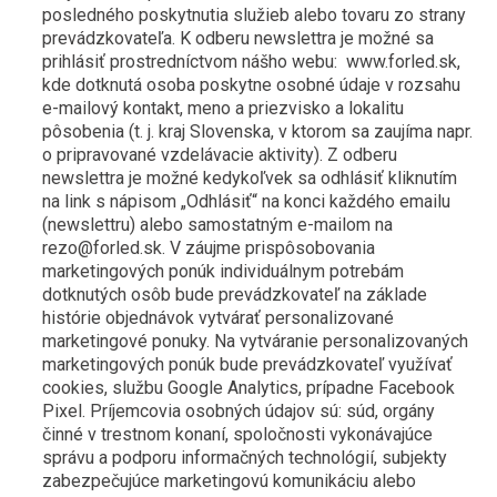
posledného poskytnutia služieb alebo tovaru zo strany
prevádzkovateľa. K odberu newslettra je možné sa
prihlásiť prostredníctvom nášho webu: www.forled.sk,
kde dotknutá osoba poskytne osobné údaje v rozsahu
e-mailový kontakt, meno a priezvisko a lokalitu
pôsobenia (t. j. kraj Slovenska, v ktorom sa zaujíma napr.
o pripravované vzdelávacie aktivity). Z odberu
newslettra je možné kedykoľvek sa odhlásiť kliknutím
na link s nápisom „Odhlásiť“ na konci každého emailu
(newslettru) alebo samostatným e-mailom na
rezo@forled.sk. V záujme prispôsobovania
marketingových ponúk individuálnym potrebám
dotknutých osôb bude prevádzkovateľ na základe
histórie objednávok vytvárať personalizované
marketingové ponuky. Na vytváranie personalizovaných
marketingových ponúk bude prevádzkovateľ využívať
cookies, službu Google Analytics, prípadne Facebook
Pixel. Príjemcovia osobných údajov sú: súd, orgány
činné v trestnom konaní, spoločnosti vykonávajúce
správu a podporu informačných technológií, subjekty
zabezpečujúce marketingovú komunikáciu alebo