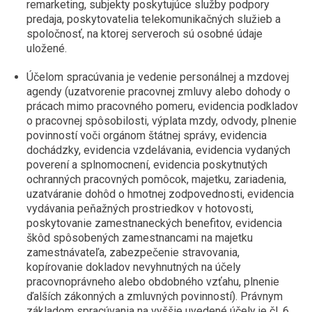
remarketing, subjekty poskytujúce služby podpory
predaja, poskytovatelia telekomunikačných služieb a
spoločnosť, na ktorej serveroch sú osobné údaje
uložené.
Účelom spracúvania je vedenie personálnej a mzdovej
agendy (uzatvorenie pracovnej zmluvy alebo dohody o
prácach mimo pracovného pomeru, evidencia podkladov
o pracovnej spôsobilosti, výplata mzdy, odvody, plnenie
povinností voči orgánom štátnej správy, evidencia
dochádzky, evidencia vzdelávania, evidencia vydaných
poverení a splnomocnení, evidencia poskytnutých
ochranných pracovných pomôcok, majetku, zariadenia,
uzatváranie dohôd o hmotnej zodpovednosti, evidencia
vydávania peňažných prostriedkov v hotovosti,
poskytovanie zamestnaneckých benefitov, evidencia
škôd spôsobených zamestnancami na majetku
zamestnávateľa, zabezpečenie stravovania,
kopírovanie dokladov nevyhnutných na účely
pracovnoprávneho alebo obdobného vzťahu, plnenie
ďalších zákonných a zmluvných povinností). Právnym
základom spracúvania na vyššie uvedené účely je čl. 6