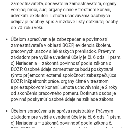
zamestnávateľa, dodávatelia zamestnávateľa, orgány
verejnej moci, súd, orgány činné v trestnom konaní,
advokáti, exekútori. Lehota uchovávania osobných
údajov je osobný spis a mzdové listy dotknutej osoby
do 70. roku veku.
Účelom spracúvania je zabezpečenie povinností
zamestnávateľa v oblasti BOZP, evidencia školení,
pracovných úrazov a lekárskych prehliadok. Právnym
základom pre vyššie uvedené účely je čl. 6 ods. 1 písm.
c) Nariadenia – zákonná povinnosť podľa zákona o
BOZP. Osobné údaje zamestnanca budú poskytnuté
týmto príjemcom: externá spoločnosť zabezpečujúca
BOZP, Inšpektorát práce, orgány činné v trestnom
a priestupkovom konaní. Lehota uchovávania je 2 roky
od skončenia pracovného pomeru. Dotknutá osoba je
povinná poskytnúť osobné údaje na základe zákona.
Účelom spracúvania je správa registratúry. Právnym
základom pre vyššie uvedené účely je čl. 6 ods. 1 písm.
c) Nariadenia – zákonná povinnosť podľa zákona č.