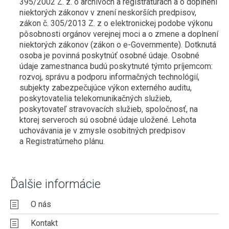
395/2002 Z. z. o archívoch a registratúrach a o doplnení
niektorých zákonov v znení neskorších predpisov,
zákon č. 305/2013 Z. z o elektronickej podobe výkonu
pôsobnosti orgánov verejnej moci a o zmene a doplnení
niektorých zákonov (zákon o e-Governmente). Dotknutá
osoba je povinná poskytnúť osobné údaje. Osobné
údaje zamestnanca budú poskytnuté týmto príjemcom:
rozvoj, správu a podporu informačných technológií,
subjekty zabezpečujúce výkon externého auditu,
poskytovatelia telekomunikačných služieb,
poskytovateľ stravovacích služieb, spoločnosť, na
ktorej serveroch sú osobné údaje uložené. Lehota
uchovávania je v zmysle osobitných predpisov
a Registratúrneho plánu.
Ďalšie informácie
O nás
Kontakt