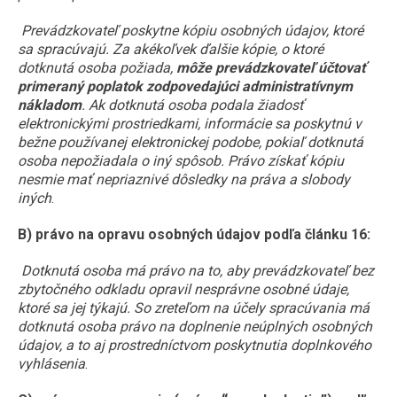
Prevádzkovateľ poskytne kópiu osobných údajov, ktoré
sa spracúvajú. Za akékoľvek ďalšie kópie, o ktoré
dotknutá osoba požiada,
môže prevádzkovateľ účtovať
primeraný poplatok zodpovedajúci administratívnym
nákladom
. Ak dotknutá osoba podala žiadosť
elektronickými prostriedkami, informácie sa poskytnú v
bežne používanej elektronickej podobe, pokiaľ dotknutá
osoba nepožiadala o iný spôsob. Právo získať kópiu
nesmie mať nepriaznivé dôsledky na práva a slobody
iných
.
B) právo na opravu osobných údajov podľa článku 16:
Dotknutá osoba má právo na to, aby prevádzkovateľ bez
zbytočného odkladu opravil nesprávne osobné údaje,
ktoré sa jej týkajú. So zreteľom na účely spracúvania má
dotknutá osoba právo na doplnenie neúplných osobných
údajov, a to aj prostredníctvom poskytnutia doplnkového
vyhlásenia
.