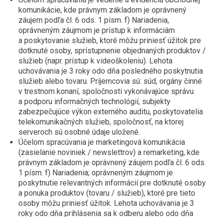
komunikácie, kde právnym základom je oprávnený
záujem podľa čl. 6 ods. 1 písm. f) Nariadenia,
oprávneným záujmom je prístup k informáciám
a poskytovanie služieb, ktoré môžu priniesť úžitok pre
dotknuté osoby, sprístupnenie objednaných produktov /
služieb (napr. prístup k videoškoleniu). Lehota
uchovávania je 3 roky odo dňa posledného poskytnutia
služieb alebo tovaru. Príjemcovia sú: súd, orgány činné
v trestnom konaní, spoločnosti vykonávajúce správu
a podporu informačných technológií, subjekty
zabezpečujúce výkon externého auditu, poskytovatelia
telekomunikačných služieb, spoločnosť, na ktorej
serveroch sú osobné údaje uložené.
Účelom spracúvania je marketingová komunikácia
(zasielanie noviniek / newslettrov) a remarketing, kde
právnym základom je oprávnený záujem podľa čl. 6 ods.
1 písm. f) Nariadenia; oprávneným záujmom je
poskytnutie relevantných informácií pre dotknuté osoby
a ponuka produktov (tovaru / služieb), ktoré pre tieto
osoby môžu priniesť úžitok. Lehota uchovávania je 3
roky odo dňa prihlásenia sa k odberu alebo odo dňa