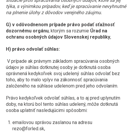
situácie proti spracúvania osobných údajov, ktoré sa jej
týka, s výnimkou prípadov, keď je spracúvanie nevyhnutné
na plnenie úlohy z dôvodov verejného záujmu.
G)
v odôvodnenom prípade právo podať sťažnosť
dozornému orgánu
, ktorým sa rozumie
Úrad na
ochranu osobných údajov Slovenskej republiky
,
H) právo odvolať súhlas:
V prípade ak právnym základom spracúvania osobných
údajov je súhlas dotknutej osoby je dotknutá osoba
oprávnená kedykoľvek svoj udelený súhlas odvolať bez
toho, aby to malo vplyv na zákonnosť spracúvania
založeného na súhlase udelenom pred jeho odvolaním.
Právo kedykoľvek odvolať súhlas, a to aj pred uplynutím
doby, na ktorú bol tento súhlas udelený, môže dotknutá
osoba uplatniť nasledujúcimi spôsobmi:
emailovou správou zaslanou na adresu
rezo@forled.sk,