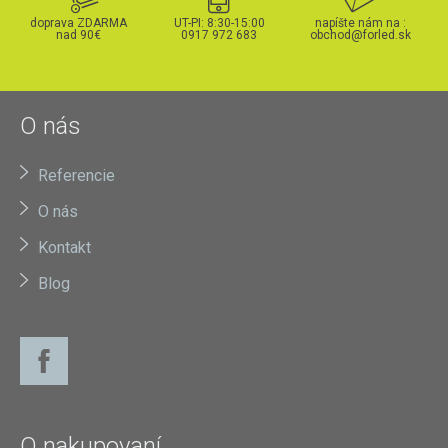
doprava ZDARMA
UT-PI: 8:30-15:00
napíšte nám na :
nad 90€
0917 972 683
obchod@forled.sk
O nás
Referencie
O nás
Kontakt
Blog
O nakupovaní