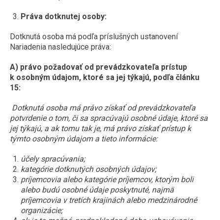
ZÁSUVKY DO NÁBYTKU
2G11 (DO POULIČNÝCH LÁMP)
E27 (KLASICKÝ ZÁVIT)
HLINÍKOVÉ LIŠTY
Práva dotknutej osoby:
NÚDZOVÉ OSVETLENIE
SENZORY
POTRAVINÁRSKE LED TRUBICE
E14 (MALÝ ZÁVIT)
OVLÁDAČE A STMIEVAČE
VISIACE LAMPY
STMIEVANIE
Dotknutá osoba má podľa príslušných ustanovení
PRACHOTESNÉ SVIETIDLÁ
PÄTICE A RÁMIKY
LED MODULY DO SVETELNÝCH REKLÁM
Nariadenia nasledujúce práva:
NÁSTENNÉ
RF SPÍNANIE
LINEÁRNE SVIETIDLÁ
ŽIAROVKY DO VEREJNÉHO OSVETLENIA
A) právo požadovať od prevádzkovateľa prístup
SMART
GERMICÍDNE LAMPY
INÉ ŽIAROVKY (MR11, AR111, GU11)
k osobným údajom, ktoré sa jej týkajú, podľa
článku
LED NAPÁJACIE ZDROJE
15:
TRUBICOVÉ SVIETIDLÁ INTERIÉROVÉ
LED MODULY (DO STROPNÍC)
SPOJKY NA 230V
Dotknutá osoba má právo získať od prevádzkovateľa
potvrdenie o tom, či sa spracúvajú osobné údaje, ktoré sa
VYCHYTÁVKY
jej týkajú, a ak tomu tak je, má právo získať prístup k
LAPAČE HMYZU
týmto osobným údajom a tieto informácie:
LED DEKORÁCIE
účely spracúvania;
kategórie dotknutých osobných údajov;
príjemcovia alebo kategórie príjemcov, ktorým boli
alebo budú osobné údaje poskytnuté, najmä
príjemcovia v tretích krajinách alebo medzinárodné
organizácie;