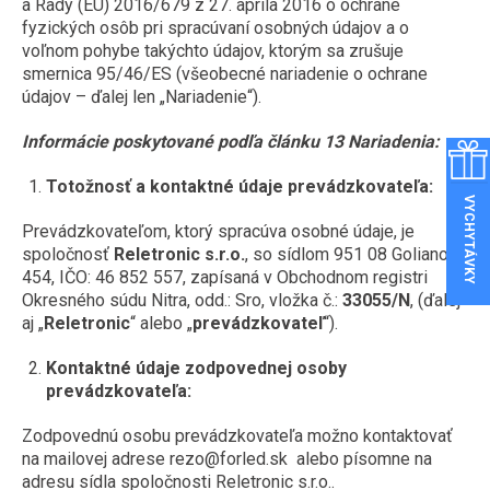
PANELY
a Rady (EÚ) 2016/679 z 27. apríla 2016 o ochrane
fyzických osôb pri spracúvaní osobných údajov a o
VONKAJŠIE REFLEKTORY
VEĽKOOBCHOD S LED OSVETLENÍM
voľnom pohybe takýchto údajov, ktorým sa zrušuje
LED PANELY
S POHYBOVÝM SENZOROM
EXTERIÉR
smernica 95/46/ES (všeobecné nariadenie o ochrane
BLOG
DO KAZETOVÝCH STROPOV
údajov – ďalej len „Nariadenie“).
RGB REFLEKTORY
GARANCIA VRÁTENIA PEŇAZÍ
EXTERIÉR
DO SÁDROKARTÓNU
INTERIÉR
PRACOVNÉ REFLEKTORY A LAMPY
Informácie poskytované podľa č
lánku 13 Nariadenia:
ZÁRUKY 3 A 5 ROKOV
NA FASÁDU
PRISADENÉ MINI PANELY
NA 12V A 24V A PRÍDAVNÉ LED SVETLÁ
Totožnosť a kontaktné údaje prevádzkovateľa:
LED SVIETIDLÁ DO INTERIÉRU
SO SENZOROM
PÁSY
VYCHYTÁVKY
PANELY NA 24V
PRIEMYSELNÉ REFLEKTORY
BODOVÉ SVETLÁ (DO SADROKARTÓNU)
Prevádzkovateľom, ktorý spracúva osobné údaje, je
ORIENTAČNÉ
STMIEVANIE LED
INTERIÉROVÉ REFLEKTORY (KOĽAJNICOVÉ)
spoločnosť
Reletronic s.r.o.
, so sídlom 951 08 Golianovo
LED PÁSY
SVIETIDLÁ DO KÚPEĽNE
ŽIAROVKY
DO PODLAHY
454, IČO: 46 852 557, zapísaná v Obchodnom registri
RÁMY A ZÁVESY
DO VÝBUŠNÉHO PROSTREDIA
LED PÁSY NA 24V
Okresného súdu Nitra, odd.: Sro, vložka č.:
33055/N
, (ďalej
SVIETIDLÁ DO KUCHYNE
STĹPIKY
aj „
Reletronic
“ alebo „
prevádzkovateľ
“).
LED ŽIAROVKY
PRÍSLUŠENSTVO K LED REFLEKTOROM
LED PÁSY NA 12V
TRUBICE
PRISADENÉ SVIETIDLÁ (STROPNICE)
ZÁHRADNÉ
GU10 (BODOVKA 230V)
Kontaktné údaje zodpovednej osoby
RGB PÁSY
ORIENTAČNÉ SVIETIDLÁ
SOLÁRNE
prevádzkovateľa:
LED TRUBICE
MR16 (BODOVKA 12V)
ELEKTRO
ŠPECIÁLNE LED PÁSY
SO SENZOROM POHYBU
POULIČNÉ OSVETLENIE
T8 (G13)
Zodpovednú osobu prevádzkovateľa možno kontaktovať
G4 (MINI ŽIAROVKA 12V)
NAPÁJACIE ZDROJE
STOLNÉ LAMPY
na mailovej adrese rezo@forled.sk
alebo písomne na
ELEKTRO
TELESÁ NA ŽIAROVKY
T5 (G5)
VÝPREDAJ
G9 (MINI ŽIAROVKA 230V)
adresu sídla spoločnosti Reletronic s.r.o..
SPOJKY, KONEKTORY, KÁBLE
TELESÁ NA ŽIAROVKY