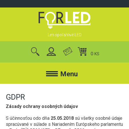
Skip
to
content
Len spoľahlivé LED
0
KS
nájsť
produkty
Menu
FORLED
GDPR
Zásady ochrany osobných údajov
FORLED
REFLEKTORY
S účinnosťou odo dňa
25.05.2018
sú všetky osobné údaje
KONTAKT
spracúvané v súlade s Nariadením Európskeho parlamentu
LED REFLEKTORY
O NÁS