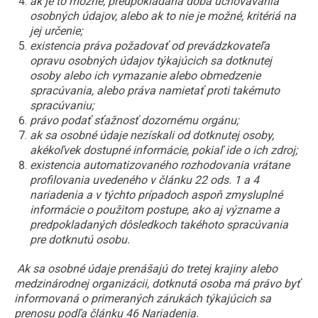
ak je to možné, predpokladaná doba uchovávania
osobných údajov, alebo ak to nie je možné, kritériá na
jej určenie;
existencia práva požadovať od prevádzkovateľa
opravu osobných údajov týkajúcich sa dotknutej
osoby alebo ich vymazanie alebo obmedzenie
spracúvania, alebo práva namietať proti takémuto
spracúvaniu;
právo podať sťažnosť dozornému orgánu;
ak sa osobné údaje nezískali od dotknutej osoby,
akékoľvek dostupné informácie, pokiaľ ide o ich zdroj;
existencia automatizovaného rozhodovania vrátane
profilovania uvedeného v článku 22 ods. 1 a 4
nariadenia a v týchto prípadoch aspoň zmysluplné
informácie o použitom postupe, ako aj význame a
predpokladaných dôsledkoch takéhoto spracúvania
pre dotknutú osobu.
Ak sa osobné údaje prenášajú do tretej krajiny alebo
medzinárodnej organizácii, dotknutá osoba má právo byť
informovaná o primeraných zárukách týkajúcich sa
prenosu podľa článku 46 Nariadenia.