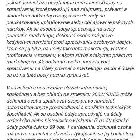
pokiaľ nepreukáže nevyhnutné oprávnené dôvody na
spracúvanie, ktoré prevažujú nad záujmami, právami a
slobodami dotknutej osoby, alebo dôvody na
preukazovanie, uplatňovanie alebo obhajovanie právnych
nárokov. Ak sa osobné údaje spracúvajú na účely
priameho marketingu, dotknutá osoba má právo
kedykoľvek namietať proti spracúvaniu osobných údajov,
ktoré sa jej týka, na účely takéhoto marketingu, vrátane
profilovania v rozsahu, v akom súvisí s takýmto priamym
marketingom. Ak dotknutá osoba namieta voči
spracúvaniu na účely priameho marketingu, osobné údaje
sa už na také účely nesmú spracúvať.
V súvislosti s používaním služieb informačnej
spoločnosti a bez ohľadu na smernicu 2002/58/ES môže
dotknutá osoba uplatňovať svoje právo namietať
automatizovanými prostriedkami s použitím technických
špecifikácií. Ak sa osobné údaje spracúvajú na účely
vedeckého alebo historického výskumu či na štatistické
účely podľa článku 89 ods. 1 nariadenia, dotknutá osoba
má právo namietať z dôvodov týkajúcich sa jej konkrétnej