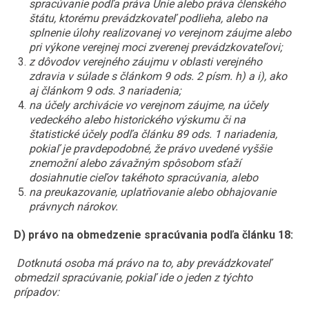
spracúvanie podľa práva Únie alebo práva členského
štátu, ktorému prevádzkovateľ podlieha, alebo na
splnenie úlohy realizovanej vo verejnom záujme alebo
pri výkone verejnej moci zverenej prevádzkovateľovi;
z dôvodov verejného záujmu v oblasti verejného
zdravia v súlade s článkom 9 ods. 2 písm. h) a i), ako
aj článkom 9 ods. 3 nariadenia;
na účely archivácie vo verejnom záujme, na účely
vedeckého alebo historického výskumu či na
štatistické účely podľa článku 89 ods. 1 nariadenia,
pokiaľ je pravdepodobné, že právo uvedené vyššie
znemožní alebo závažným spôsobom sťaží
dosiahnutie cieľov takéhoto spracúvania, alebo
na preukazovanie, uplatňovanie alebo obhajovanie
právnych nárokov.
D) právo na obmedzenie spracúvania podľa článku 18:
Dotknutá osoba má právo na to, aby prevádzkovateľ
obmedzil spracúvanie, pokiaľ ide o jeden z týchto
prípadov: