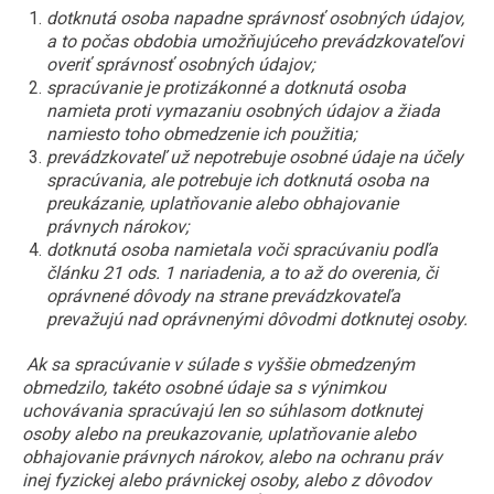
dotknutá osoba napadne správnosť osobných údajov,
a to počas obdobia umožňujúceho prevádzkovateľovi
overiť správnosť osobných údajov;
spracúvanie je protizákonné a dotknutá osoba
namieta proti vymazaniu osobných údajov a žiada
namiesto toho obmedzenie ich použitia;
prevádzkovateľ už nepotrebuje osobné údaje na účely
spracúvania, ale potrebuje ich dotknutá osoba na
preukázanie, uplatňovanie alebo obhajovanie
právnych nárokov;
dotknutá osoba namietala voči spracúvaniu podľa
článku 21 ods. 1 nariadenia, a to až do overenia, či
oprávnené dôvody na strane prevádzkovateľa
prevažujú nad oprávnenými dôvodmi dotknutej osoby.
Ak sa spracúvanie v súlade s vyššie obmedzeným
obmedzilo, takéto osobné údaje sa s výnimkou
uchovávania spracúvajú len so súhlasom dotknutej
osoby alebo na preukazovanie, uplatňovanie alebo
obhajovanie právnych nárokov, alebo na ochranu práv
inej fyzickej alebo právnickej osoby, alebo z dôvodov